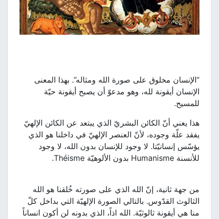
“الإنسان مخلوق على صورة الله ومثاله”. بهذا المعنى
الإنسان أيقونة لله، وهو مدعوّ أن يصبح أيقونة حيّة
للمسيح.
هذا يعني أنّ الكائن البشريّ الذي يبتعد عن الكائن الإلهيّ
يفقد علّة وجوده، لأنّ العنصر الإلهيّ في داخلنا هو الذي
يؤسّس إنسانيّتا. لا وجود للإنسان بدون الله، لا وجود
للأنسنة Humanisme بدون الألوهيّة Théisme.
من جهة ثانية، إنّ الله الذي على صورته خُلقنا هو الله
الثالوث القدّوس. بالتالي الصورة الإلهيّة التي بداخل كلّ
منا هي أيقونة ثالوثيّة. الله اذاً، الذي بدونه لن أكون انساناً