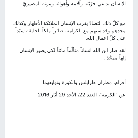
الإنسان بداعي حرّيّته وآلامه وأهوائه وموته المصيريّ.
مع كلّ ذلك التضادّ يقرب الإنسان الملائكة الأطهار وكذلك
مجدهم وقداستهم مع الكرامة، صائراً ملكاً للخليقة سيّداً
على كلّ اعمال الله.
لقد صار ابن الله انساناً متألّماً مائتاً لكي يصير الإنسان
إلهاً ممجَّدًا.
أفرام، مطران طرابلس والكورة وتوابعهما
عن “الكرمة”، العدد 22، الأحد 29 أيّار 2016