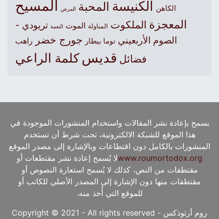
المسيح
الكنيسة
المحبة
الكاهن
المرض
المعجزة
الملكوت
تريودي -
الموت
المناولة
النعمة
جورج خضر
الصوم الأربعيني
راهب
توما بيطار
قديس
كلمة الراعي
فضائل
يسمح بإعادة نشر المقالات واستخدام المنشورات الموجودة في
هذا الموقع للشبكة الالكترونية، تحت شرط أن تستخدم
المنشورات بالكامل دون اقتطاعات وبالإشارة إلى مصدر الموقع
www.roumortodox.org
لا يُسمح إعادة نشر مقتطعات أو
مقتطفات من النص، كذلك لا يُسمح استعارة النصوص أو
مقتطفات منها دون الإشارة إلى المصدر الأصلي للكاتب أو
للموقع التي أُخذ منه.
روم أرثوذكس - Copyright © 2021 - All rights reserved