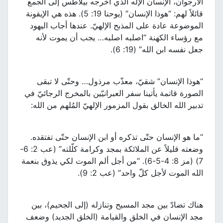
الأرجوان، الإنسان الإله الذي أخرجه بيلاطس إلى الجمع
قائلاً لهم: “هوذا الإنسان” (يوحنا 19: 5). هذه هي الإيقونة
الموضوعة عادة على المذبح الإلهيّ. عندها أجاب اليهود
مع رؤساء الكهنة “اصلبه اصلبه… يجب أن يموت لأنه
جعل نفسه ابن الله” (19: 6).
“هوذا الإنسان” شقيّ، معذّب مرذول… وحتّى لا تبقى
الصورة قاتمة يأتينا سفر العبرانيّين بالمخرج الرجائيّ في
تدبير الله الخالق بقول المزمور الإلهيّ المُلهم من الله:
“ما هو الإنسان حتّى تذكره أو ابن الإنسان حتّى تفتقده.
وضعته قليلاً عن الملائكة بمجد وكرامة كلّلته” (عب 2: 6-
7) (مز 8: 4-5-6). “من أجل ألم الموت لكي يذوق بنعمة
الله الموت لأجل كلّ واحد” (عب 2: 9).
هناك تضادّ بين مجد المسيح وتنازله (إلى الجحيم)، بين
مجد الإنسان في الخلق والقيامة (الخلق الجديد) وضعف