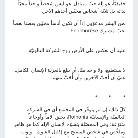
حقيقيّاً، هو إله حبّ متبادل. هو ليس شخصاً واحداً محبّاً
لذاته بل ثلاثة أشخاص محبّين أحدهم الآخر.
نحن البشر مدعوّون إذاً أن نكون أناساً محبّين بعضنا بعضاً
بحبّ مشترك Perichorêse.
علينا أن نعكس على الأرض روح الشركة الثالوثيّة.
لا يستطيع، ولا واحد منّا، أن يبلغ بالعزلة الإنسان الكامل.
عليّ أن أحبّ الآخرين وأن أُحَبَّ منهم.
* * *
كلّ ذلك، إن لم يتوفّر في المجتمع أي في الشركة
العالميّة والإنسانيّة Roinonia، يخلق آلاماً وأوجاعاً
متنوّعة؛ وفي المحصَّلة يتشوّه الإنسان الإله كما هو ظاهر
وملخَّص في شخص المسيح مع إكليل الشوك وثوب