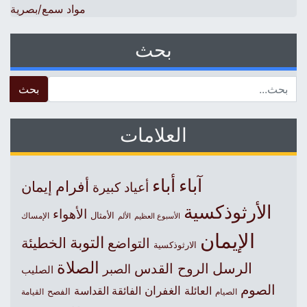
مواد سمع/بصرية
بحث
 for:
العلامات
آباء
أباء
أفرام
إيمان
أعياد كبيرة
الأرثوذكسية
الأهواء
الأمثال
الأسبوع العظيم
الإمساك
الألم
الإيمان
التوبة
التواضع
الخطيئة
الارثوذكسية
الصلاة
الرسل
الروح القدس
الصبر
الصليب
الصوم
الغفران
العائلة
الفائقة القداسة
الصيام
الفصح
القيامة