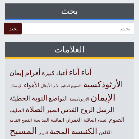
بحث
 for:
العلامات
آباء
أباء
أفرام
إيمان
أعياد كبيرة
الأرثوذكسية
الأهواء
الأمثال
الأسبوع العظيم
الإمساك
الألم
الإيمان
التوبة
التواضع
الخطيئة
الارثوذكسية
الصلاة
الرسل
الروح القدس
الصبر
الصليب
الصوم
الغفران
العائلة
الفائقة القداسة
الصيام
الفصح
القيامة
المسيح
الكنيسة
المحبة
الكاهن
المرض