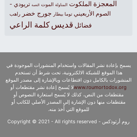
المعجزة
الملكوت
تريودي -
الموت
المناولة
النعمة
جورج خضر
الصوم الأربعيني
راهب
توما بيطار
قديس
كلمة الراعي
فضائل
يسمح بإعادة نشر المقالات واستخدام المنشورات الموجودة في
هذا الموقع للشبكة الالكترونية، تحت شرط أن تستخدم
المنشورات بالكامل دون اقتطاعات وبالإشارة إلى مصدر الموقع
www.roumortodox.org
لا يُسمح إعادة نشر مقتطعات أو
مقتطفات من النص، كذلك لا يُسمح استعارة النصوص أو
مقتطفات منها دون الإشارة إلى المصدر الأصلي للكاتب أو
للموقع التي أُخذ منه.
روم أرثوذكس - Copyright © 2021 - All rights reserved