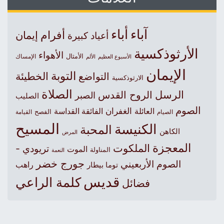
آباء
أباء
أفرام
إيمان
أعياد كبيرة
الأرثوذكسية
الأهواء
الأمثال
الأسبوع العظيم
الإمساك
الألم
الإيمان
التوبة
التواضع
الخطيئة
الارثوذكسية
الصلاة
الرسل
الروح القدس
الصبر
الصليب
الصوم
الغفران
العائلة
الفائقة القداسة
الصيام
الفصح
القيامة
المسيح
الكنيسة
المحبة
الكاهن
المرض
المعجزة
الملكوت
تريودي -
الموت
المناولة
النعمة
جورج خضر
الصوم الأربعيني
راهب
توما بيطار
قديس
كلمة الراعي
فضائل