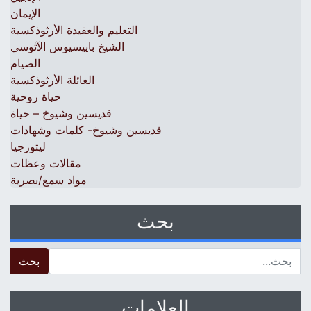
الإيمان
التعليم والعقيدة الأرثوذكسية
الشيخ باييسيوس الآثوسي
الصيام
العائلة الأرثوذكسية
حياة روحية
قديسين وشيوخ – حياة
قديسين وشيوخ- كلمات وشهادات
ليتورجيا
مقالات وعظات
مواد سمع/بصرية
بحث
 for:
العلامات