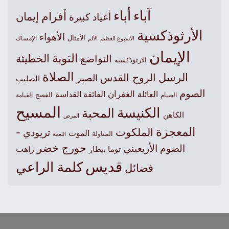
آباء
أباء
أفرام
إيمان
أعياد كبيرة
الأرثوذكسية
الأهواء
الأمثال
الأسبوع العظيم
الإمساك
الألم
الإيمان
التوبة
التواضع
الخطيئة
الارثوذكسية
الصلاة
الرسل
الروح القدس
الصبر
الصليب
الصوم
الغفران
العائلة
الفائقة القداسة
الصيام
الفصح
القيامة
المسيح
الكنيسة
المحبة
الكاهن
المرض
المعجزة
الملكوت
تريودي -
الموت
المناولة
النعمة
جورج خضر
الصوم الأربعيني
راهب
توما بيطار
قديس
كلمة الراعي
فضائل