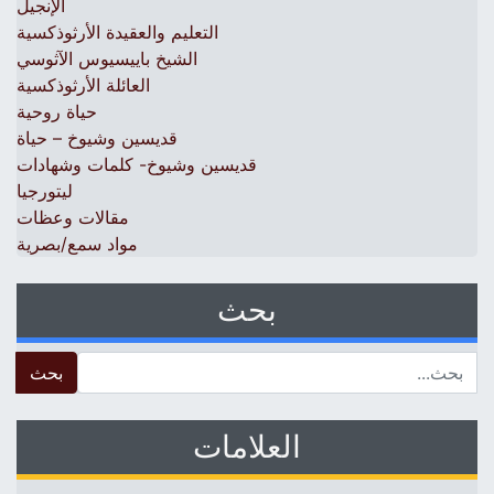
الإنجيل
التعليم والعقيدة الأرثوذكسية
الشيخ باييسيوس الآثوسي
العائلة الأرثوذكسية
حياة روحية
قديسين وشيوخ – حياة
قديسين وشيوخ- كلمات وشهادات
ليتورجيا
مقالات وعظات
مواد سمع/بصرية
بحث
 for:
العلامات