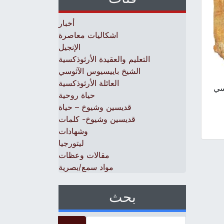
أخبار
اشكاليات معاصرة
الإنجيل
التعليم والعقيدة الأرثوذكسية
الشيخ باييسيوس الآثوسي
العائلة الأرثوذكسية
سي
حياة روحية
قديسين وشيوخ – حياة
قديسين وشيوخ- كلمات
وشهادات
ليتورجيا
مقالات وعظات
مواد سمع/بصرية
بحث
Search for: