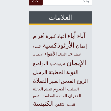
العلامات
آباء
أباء
أفرام
أعياد كبيرة
الأرثوذكسية
إيمان
الأسبوع
الأهواء
الأمثال
العظيم
الإمساك
الألم
الإيمان
التواضع
الارثوذكسية
التوبة
الخطيئة
الرسل
الصلاة
الروح القدس
الصبر
الصوم
الصليب
العائلة
الصيام
الغفران
الفائقة القداسة
الفصح
الكنيسة
الكاهن
القيامة