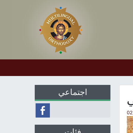
اجتماعي
ي
02
فئات