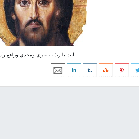
أنتَ يا ربّ، ناصري ومجدي ورافع رأ