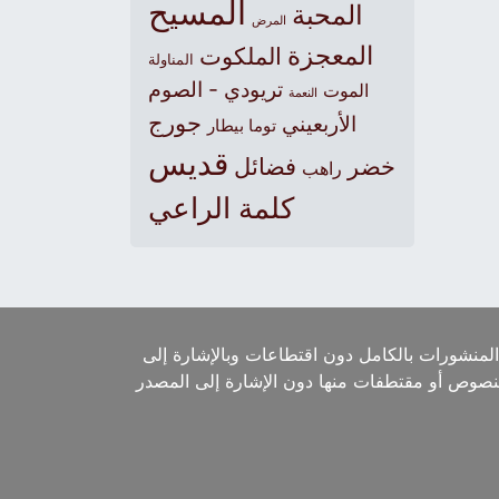
المسيح
المحبة
المرض
المعجزة
الملكوت
المناولة
تريودي - الصوم
الموت
النعمة
جورج
الأربعيني
توما بيطار
قديس
خضر
فضائل
راهب
كلمة الراعي
لمنشورات بالكامل دون اقتطاعات وبالإشارة إلى
لنصوص أو مقتطفات منها دون الإشارة إلى المصدر