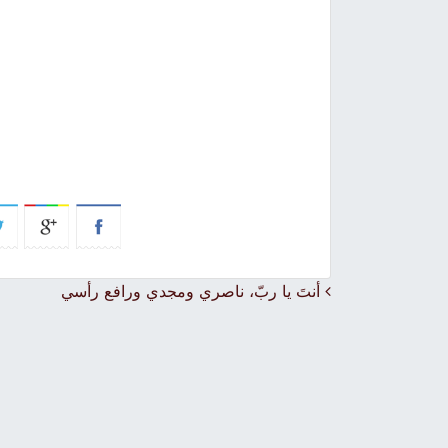
Post navigation
أنتَ يا ربّ، ناصري ومجدي ورافع رأسي