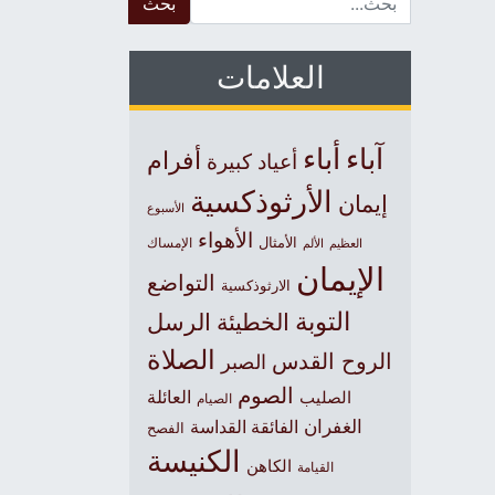
العلامات
آباء
أباء
أفرام
أعياد كبيرة
الأرثوذكسية
إيمان
الأسبوع
الأهواء
الأمثال
العظيم
الإمساك
الألم
الإيمان
التواضع
الارثوذكسية
التوبة
الخطيئة
الرسل
الصلاة
الروح القدس
الصبر
الصوم
الصليب
العائلة
الصيام
الغفران
الفائقة القداسة
الفصح
الكنيسة
الكاهن
القيامة