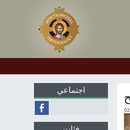
اجتماعي
ح
02
فئات