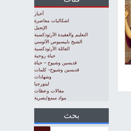
أخبار
اشكاليات معاصرة
الإنجيل
التعليم والعقيدة الأرثوذكسية
الشيخ باييسيوس الآثوسي
العائلة الأرثوذكسية
حياة روحية
قديسين وشيوخ – حياة
قديسين وشيوخ- كلمات
وشهادات
ليتورجيا
مقالات وعظات
مواد سمع/بصرية
بحث
Search for: