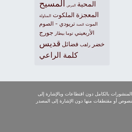
المسيح
المحبة
المرض
المعجزة
الملكوت
المناولة
تريودي - الصوم
الموت
النعمة
جورج
الأربعيني
توما بيطار
قديس
خضر
فضائل
راهب
كلمة الراعي
لمنشورات بالكامل دون اقتطاعات وبالإشارة إلى
لنصوص أو مقتطفات منها دون الإشارة إلى المصدر