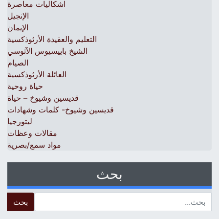
اشكاليات معاصرة
الإنجيل
الإيمان
التعليم والعقيدة الأرثوذكسية
الشيخ باييسيوس الآثوسي
الصيام
العائلة الأرثوذكسية
حياة روحية
قديسين وشيوخ – حياة
قديسين وشيوخ- كلمات وشهادات
ليتورجيا
مقالات وعظات
مواد سمع/بصرية
بحث
 for: