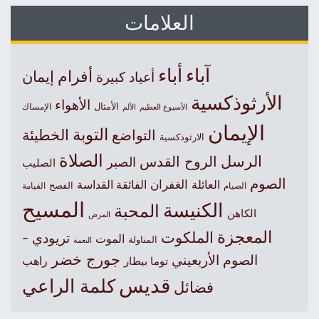
العلامات
آباء
أباء
أفرام
إيمان
أعياد كبيرة
الأرثوذكسية
الأهواء
الأمثال
الأسبوع العظيم
الإمساك
الألم
الإيمان
التوبة
التواضع
الخطيئة
الارثوذكسية
الصلاة
الرسل
الروح القدس
الصبر
الصليب
الصوم
الغفران
العائلة
الفائقة القداسة
الصيام
الفصح
القيامة
المسيح
الكنيسة
المحبة
الكاهن
المرض
المعجزة
الملكوت
تريودي -
الموت
المناولة
النعمة
جورج خضر
الصوم الأربعيني
راهب
توما بيطار
قديس
كلمة الراعي
فضائل