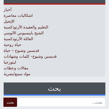
أخبار
اشكاليات معاصرة
الإنجيل
التعليم والعقيدة الأرثوذكسية
الشيخ باييسيوس الآثوسي
العائلة الأرثوذكسية
حياة روحية
قديسين وشيوخ – حياة
قديسين وشيوخ- كلمات وشهادات
ليتورجيا
مقالات وعظات
مواد سمع/بصرية
بحث
 for: