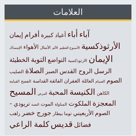
العلامات
آباء
أباء
أفرام
إيمان
أعياد كبيرة
الأرثوذكسية
الأهواء
الأمثال
الأسبوع العظيم
الإمساك
الألم
الإيمان
التوبة
التواضع
الخطيئة
الارثوذكسية
الصلاة
الرسل
الروح القدس
الصبر
الصليب
الصوم
الغفران
العائلة
الفائقة القداسة
الصيام
الفصح
القيامة
المسيح
الكنيسة
المحبة
الكاهن
المرض
المعجزة
الملكوت
تريودي -
الموت
المناولة
النعمة
جورج خضر
الصوم الأربعيني
راهب
توما بيطار
قديس
كلمة الراعي
فضائل