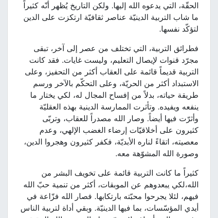
الحقّة، التي يدعوه الله إليها. ولكن التاريخ يُظهر أنّه كثيراً
ما شاب التربية الدينيّة عناصر ثقافيّة ارتكزت على الدين
لتؤكّد نفسها.
فطرائق التربية، التي تختلف من عصر إلى آخر، تبقى
مجرّد قنوات لإيصال التعليم، وليست غايات. فقد كانت
التربية قديماً قائمة على العقاب أكثر من التحفيز، وعلى
الاستبداد أكثر من الحريّة، وعلى التحكّم بالآخر ورسم
طريقة حياته، بدلاً من إفساح المجال له، لكي يختار ما
ينفعه ويفيده. وتأثرت الممارسة الدينية بهذه العقليّة
وأثرّت فيها أيضاً. وصار الله مصدراً للعقاب، وتربّى
كثيرون على أخلاقيّات إرضاء الغضب الإلهي، وعدم
معصيته، اتقاءً لناره الأبديّة، فكفر كثيرون وهجروا الدين،
وصورة الله المشوّهة معه.
كثيراً ما كانت التربية قائمة على تخويف البشر من
الله،لكي يبعدوهم عن الموبقات، أكثر من تنمية حبّ الله
فيهم، لئلا يجرحوا محبّته بارتكابها. فصار الله فزّاعة في
أيدي المؤسّسات، بما فيها الدينيّة. وبقي أداة لتربية الناس