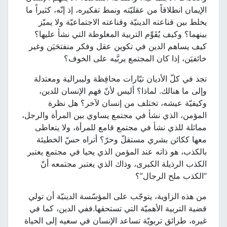
الإيمان انطلاقاً من عقليّته ونمط تفكيره، إذ إنّه، كثيراً ما
يخلط بين قناعته الدينيّة وقناعته الاجتماعيّة ولا يميّز
بينهما؟ وكيف يُقَوِّم التربية المغلوطة التي نشأ عليها؟
كيف يساهم الدين في تكوين عقل وفكر منفتحَيَن وغير
خائفيَن، إذا كان المجتمع يربَّيه على الخوف؟
تجد في كلّ الأديان تيّارات محافِظة وليبرالية ومعتدلة
وإلى ما هنالك. لماذا؟ أليس لأنّ فهم الإنسان للدين،
وكيفيّة عيشه، تختلف من إنسان لآخر؟ هل نظرة
المؤمن، الذي نشأ في مجتمع يساوي بين المرأة والرجل،
مماثلة للذي نشأ في مجتمع قامع للمرأة، ولا يتعاطى
معها ككائن بشري مستقلّ وحرّ؟ أتراه حسّ الخطيئة
بالكذب، هو ذاته عند المؤمن الذي يحيا في مجتمع يعتبر
الكذب الرذيلة الكبرى، وذاك الذي يعتبر مجتمعه أنّ
“الكذب ملح الرجال”؟
من هذه الزاوية، يتوجّب على المؤسّسة الدينيّة أن تولي
قضية التربية الأهميّة التي تستحقها.ففي الدين، كما في
غيره، طرائق تربويّة تساعد الإنسان في سعيه إلى الحياة