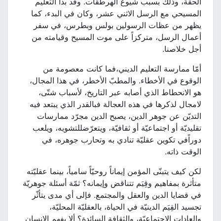
الحقّة، وذلك بسبب شيوع الهرطقات. وقد بدأ التعليم
المسيحي مع الرسل الاثني عشر، وكان في البدء، كما
يظهر من عظات الرسولين بولس وبطرس، في سفر
أعمال الرسل، متركزاً على موت المسيح وقيامته من
أجل خلاصنا.
أمّا ممارسة التعليم الديني،فما كانت معصومة من
الوقوع في الأخطاء. والمطبّ الأخطر، في هذا المجال،
هو الانحطاط الذي أصابه عبر التاريخ، لأسباب شتّى،
لامجال لذكرها في هذه العجالة فبالقدر الذي يبتعد فيه
التديّن عن جوهر الدين، يصبح الدين مجرّد ممارسات
تقليديّة أو اجتماعيّة أو ثقافيّة، ويتعرّضللتشويه، ويلعب
دوراًفي تكوين عقليّة تنادي به وتحارب جوهره، في
الوقت ذاته.
لكن كيف يتبنّى المؤمن إيماناً روحيّاً سامياً، بينما عقليّته
متأثرة بمفاهيم وقِيَم تتناقض وإيمانه؟ ثمّة أسئلة جوهريّة
في قضايا الدين والعقل والمجتمع. فإلى أي مدى يتأثّر
تجسيد القِيَم الدينيّة في الحياة، بالعقليّة المحليّة،
والعادات الاجتماعيّة، والثقافة السائدة؟ ألا يفهم الإنسان