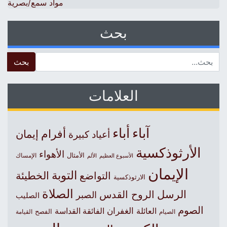
مواد سمع/بصرية
بحث
 for:
العلامات
آباء
أباء
أفرام
إيمان
أعياد كبيرة
الأرثوذكسية
الأهواء
الأمثال
الأسبوع العظيم
الإمساك
الألم
الإيمان
التوبة
التواضع
الخطيئة
الارثوذكسية
الصلاة
الرسل
الروح القدس
الصبر
الصليب
الصوم
الغفران
العائلة
الفائقة القداسة
الصيام
الفصح
القيامة