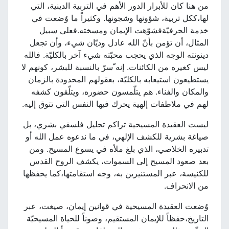
من هنا كان للأبرار الدور الأهم في التربية الدينية، التي
لها،ككل تربية، شؤونها وشجونها. وكثيراً ما وُضعت في
خدمة الحرفيّةفشوّهت الإيمان ومسخته.فعلى سبيل
المثال، أن تؤمن بأنّ الله عادل وديّان شيء، وأن تجعل
دينونته الوجه الذي يحجب محبّته شيء آخر بالكليّة. فالله
ليس كغيره من الكائنات. إنه ّسرّ بالنسبة للبشر، كونهم لا
يستطيعون استيعابه بالكليّة، بعقولهم المحدودة بالزمان
والمكان والفناء. هم يتلّمسون حضوره، ويتلّقون كشفه
لهم في ملاطفات إلهية يحرك فيها النفس التي تتوق إليه.
ليست العقيدة المسيحية تراكم تحليل فلسفي بشري، بل
صياغة بشرية للكشف الإلهي، في ما ندعوه عمل الله أو
تدبيره الخلاصي، الذي بلغ ملأه في يسوع المسيح. ومن
بعد صعود المسيح إلى السموات، يكشف الروح القدس
للكنيسة، عبر المستنيرين به، وجه استقامتها،كما يحفظها
من الانحراف.
وُضعت العقيدة المسيحية في قوانين إيمان، صيغت، عبر
التاريخ،حفظاً للإيمان المستقيم، وصوناً للحياة المسيحيّة