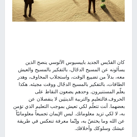
كان القدّيس الجديد باييسيوس الآثوسي ينصح الذين
يسألونه عن المسيح الدجّال، بالتفكير بالمسيح والعيش
معه، بدلاً من تضييع الوقت، واستجلاب المخاوف، وهدر
الطاقات، بالتفكير بالمسيح الدجّال ووقت مجيئه. هكذا
يعلّم المستنيرون. وحدهم يضعون النقاط على
الحروف.فالتعليم والتربية الدينيَين لا ينفصلان عن
بعضهما. أنت تتعلّم لكي تعيش بموجب التعليم الذي تؤمن
به، لا لكي تزيد معلوماتك. ليس الإيمان تجميعاً معلوماتيّاً
عن الله وما يختصّ به، وإنّما معرفة تنعكس في طريقة
عيشك وسلوكك وأخلاقك.