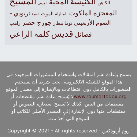
المسيح
الكنيسة
المحبة
الكاهن
المرض
المعجزة
الملكوت
تريودي -
الموت
المناولة
النعمة
جورج خضر
الصوم الأربعيني
راهب
توما بيطار
قديس
كلمة الراعي
فضائل
يسمح بإعادة نشر المقالات واستخدام المنشورات الموجودة في
هذا الموقع للشبكة الالكترونية، تحت شرط أن تستخدم
المنشورات بالكامل دون اقتطاعات وبالإشارة إلى مصدر الموقع
www.roumortodox.org
لا يُسمح إعادة نشر مقتطعات أو
مقتطفات من النص، كذلك لا يُسمح استعارة النصوص أو
مقتطفات منها دون الإشارة إلى المصدر الأصلي للكاتب أو
للموقع التي أُخذ منه.
روم أرثوذكس - Copyright © 2021 - All rights reserved