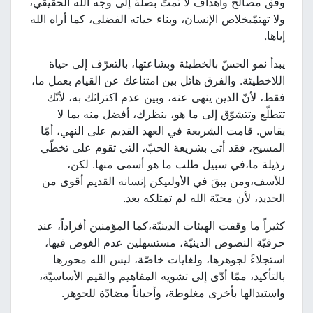
وفق مصالح وأهداف لا تمتّ بصلة إلى وجه الله الحقيقي،
ولا تهتمّبخلاص الإنسان، وبناء حياته الفضلى، كما أراه الله
إياها.
يبدأ نمو الحسّ بالخطيئة وبشاعتها، بالتعرّف إلى حياة
اللاخطيئة. والفرق هائل بين امتناعك عن القيام بعمل ما،
فقط، لأنّ الدين ينهى عنه، وبين عدم اكتراثك به، لأنّك
تتطلّع وتتشوّق إلى ما هو، بنظرك، أفضل منه بما لا
يقاس. قامت الشريعة في العهد القديم على النهي، أمّا
المسيح، فقد أتى بشريعة الحبّ، التي تقوم على تخطّي
رذيلة ما،في سبيل طلب ما هو أسمى منها. لكن،
للأسف،ومن يبقَ في الأولىيكن إنسانه القديم أقوى من
الجديد، لأن محبّة الله لم تمتلكه بعد.
كثيراً ما وقفت الهيئات الدينيّة،كما المؤمنين أفراداً، عند
حرفيّة النصوص الدينيّة، مستسهلين عدم الغوص فيها،
استجلاءً لجوهرها، ولغايات خاصّة، ليس الله محورها
بالتأكيد، ممّا أدّى إلى تشويه المفاهيم والقيم الأساسيّة،
واستبدالها بأخرى مغلوطة، وأحياناً مضادّة للجوهر.