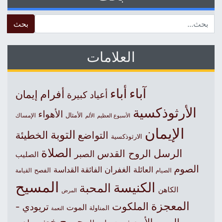
 for:
العلامات
آباء
أباء
أفرام
إيمان
أعياد كبيرة
الأرثوذكسية
الأهواء
الأمثال
الأسبوع العظيم
الإمساك
الألم
الإيمان
التوبة
التواضع
الخطيئة
الارثوذكسية
الصلاة
الرسل
الروح القدس
الصبر
الصليب
الصوم
الغفران
العائلة
الفائقة القداسة
الصيام
الفصح
القيامة
المسيح
الكنيسة
المحبة
الكاهن
المرض
المعجزة
الملكوت
تريودي -
الموت
المناولة
النعمة
جورج خضر