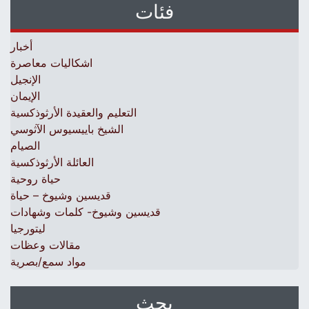
فئات
أخبار
اشكاليات معاصرة
الإنجيل
الإيمان
التعليم والعقيدة الأرثوذكسية
الشيخ باييسيوس الآثوسي
الصيام
العائلة الأرثوذكسية
حياة روحية
قديسين وشيوخ – حياة
قديسين وشيوخ- كلمات وشهادات
ليتورجيا
مقالات وعظات
مواد سمع/بصرية
بحث