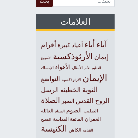
العلامات
آباء
أباء
أفرام
أعياد كبيرة
الأرثوذكسية
إيمان
الأسبوع
الأهواء
الأمثال
العظيم
الإمساك
الألم
الإيمان
التواضع
الارثوذكسية
التوبة
الخطيئة
الرسل
الصلاة
الروح القدس
الصبر
الصوم
الصليب
العائلة
الصيام
الغفران
الفائقة القداسة
الفصح
الكنيسة
الكاهن
القيامة