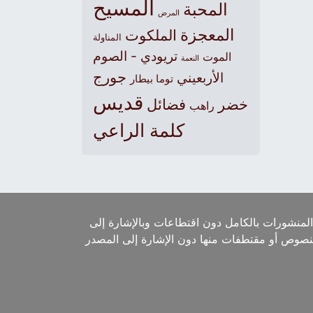
المسيح
المحبة
المرض
المعجزة
الملكوت
المناولة
تريودي - الصوم
الموت
النعمة
جورج
الأربعيني
توما بيطار
قديس
خضر
فضائل
راهب
كلمة الراعي
لمنشورات بالكامل دون اقتطاعات وبالإشارة إلى
لنصوص أو مقتطفات منها دون الإشارة إلى المصدر