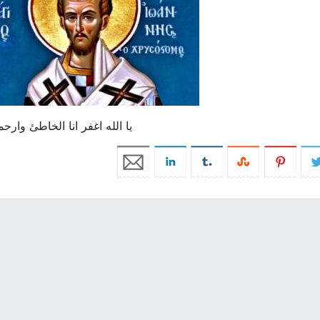
يا الله اغفر انا الخاطئ وارح