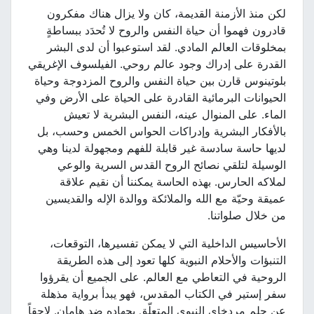
لكن منذ الأزمنة القديمة، كان ولا يزال هناك مفكرون
قادرون فهموا أن حياة النفس والروح لا تُحدَد ببساطةٍ
بمخلوقات العالم المادي. لقد استوعبوا أن لدى البشر
القدرة على إدراك وجود عالم روحي. الفيلسوف الإغريقي
بلوتينوس قارن بين حياة النفس والروح المزدوجة وحياة
الحيوانات البرمائية القادرة على الحياة على الأرض وفي
الماء. على المنوال عينه، النفس البشرية لا تعيش
بالأفكار البشرية وإدراكات الحواس الخمس وحسب، بل
لديها حاسة سادسة غير قابلة للفهم ومجهولة لدينا وهي
الوسيلة لتلقي نصائح الروح القدس السرية والوعي
لملاكه الحارس. بهذه الحاسة يمكننا أن نقيم علاقة
عميقة وحيّة مع الله والملائكة ووالدة الإله والقديسين
من خلال صلواتنا.
الأحاسيس الداخلية التي لا يمكن تفسيرها، التوقعات،
التنبؤات والأحلام النبوية كلها تعود إلى هذه الطريقة
الروحية في التعاطي مع العالم. على الجميع أن يقرؤوا
سفر إستير في الكتاب المقدس، فهو يبدأ برواية مذهلة
عن حلم مردخاي النبوي المتعلّق بجهاده ضد هامان. لاحقاً