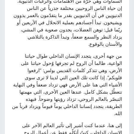
السماوات وهي حرّة من الاهتمامات والرغبات الدنيوية.
إن حياة الناس الروحيين مختلفة جذرياً عن الناس
الدنيويين في أن الدنيويين بقدر ما يتقدّمون بالعمر يذوون
ويشيخون. تبدأ أجسادهم بعملية الانحلال في الأربعين أو
ربّما قبل: توهن العضلات، يجدون صعوبة في المشي،
يزداد النظر والسمع ضعفاً، وتبدأ الذاكرة بالتلاشي
والأسنان بالوقوع.
من جهة أخرى، يتجدد الإنسان الداخلي طوال حياتنا
الواعية، طالما أن الروح لم تجرفها وُحول حياتنا على
الأرض، وهي تتذكر كلمات القديس بولس: “ارفعوا
قلوبكم”. إذا كانت تلك العين التي لدينا لا ترى سوى
الأشياء التي هنا على الأرض فهي تزداد ضعفاً وفي النهاية
تتعطّل بشكل كامل. عندها العين الأخرى، التي مهمتها
التبصّر بالعالم الروحي، تزداد رؤيتها وضوحاً. فبهذه
الطريقة، يتجدد إنساننا الداخلي يوماً فيوماً ويزداد قرباً من
الله.
إلى هنا، عندما كنت أشير إلى تأثير العالم الآخر على
الإنسان الداخلي، كنتُ أتكلّم فقط عن أعمال الروح