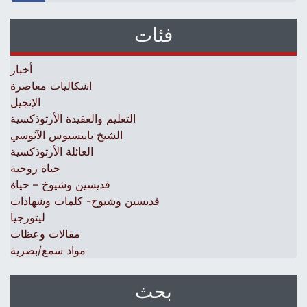
فئات
أخبار
اشكاليات معاصرة
الإنجيل
التعليم والعقيدة الأرثوذكسية
الشيخ باييسيوس الآثوسي
العائلة الأرثوذكسية
حياة روحية
قديسين وشيوخ – حياة
قديسين وشيوخ- كلمات وشهادات
ليتورجيا
مقالات وعظات
مواد سمع/بصرية
بحث