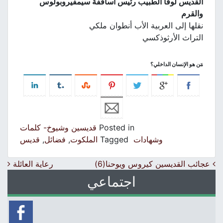
القديس لوقا الطبيب رئيس اساقفة سيمفيروبولوس
والقرم
نقلها إلى العربية الأب أنطوان ملكي
التراث الأرثوذكسي
مَن هو الإنسان الداخلي؟
Posted in
قديسين وشيوخ- كلمات
وشهادات
Tagged
الملكوت
,
فضائل
,
قديس
Post navigation
عجائب القديسين كيروس ويوحنا(6)
رعاية العائلة
اجتماعي