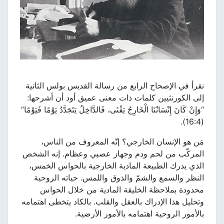
نقرأ في الإصحاح الرابع من رسالة القديس بولس الثانية
إلى الكورنثيين كلمات ذات معنى عميق أود أن أشرحها:
“وَإِنْ كَانَ إِنْسَانُنَا الْخَارِجُ يَفْنَى، فَالدَّاخِلُ يَتَجَدَّدُ يَوْمًا فَيَوْمًا”
(16:4).
مَن هو الإنسان الخارجي؟ إنّه المعروف من الناس،
المركّب من لحم ودم وجهاز عصبي وعظام. إنه الشخص
الذي يدرك الطبيعة المادية الخارجية بالحواس الخمس،
النظر والسمع والشمّ والذوق واللمس. حياته الروحية
محدودة بملاحظة الخليقة المادية من خلال الحواس
وتحليل هذا الإدراك بالعقل والقلب. بالكاد يتخطى اهتمامه
بالأمور الروحية اهتمامه بالأمور الأرضية.