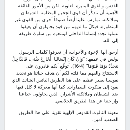
القدس والقوى المنيرة العلوية. لكن من الأمور الفائقة
الأهمية أن نتذكّر أن قوى الجحيم المظلمة، الشيطان
وملائكته، تمارس علينا أيضاً صنوفاً أخرى من القوى غير
المنظورة. فبكلّ ما لديهم من قوة يحاولون أن يعيقوا
عملية تجدد إنساننا الداخلي ليمنعوه من سلوك طريقه
إلى الله.
أرجو، أيها الإخوة والأخوات، أن تعرفوا كلمات الرسول
بولس في عمقها: “وَإِنْ كَانَ إِنْسَانُنَا الْخَارِجُ يَفْنَى، فَالدَّاخِلُ
يَتَجَدَّدُ يَوْمًا فَيَوْمًا” (16:4). أتوقّع أنكم قادرون على
الاستنتاج والفهم مما قلته لكم أن هدف حياتنا هو تجديد
نفوسنا بصبر عظيم على هذا الطريق البائس الشائك الذي
يقود إلى ملكوت السماوات. كما أنها معركة لا كلل فيها
ضد الشيطان وملائكته الأشرار، الذين يحاولون خداعنا
وإزاحتنا عن هذا الطريق الخلاصي.
معونة الثالوث القدوس الإلهية تقوينا على هذا الطريق
الصعب. آمين.