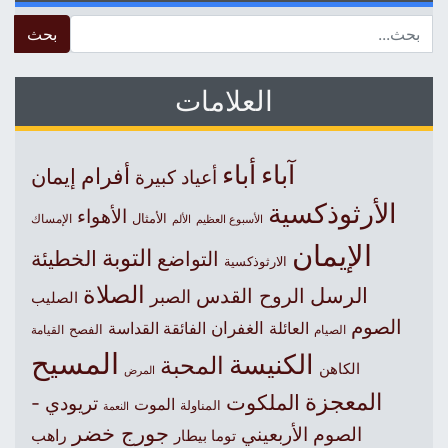
 for:
العلامات
آباء
أباء
أفرام
إيمان
أعياد كبيرة
الأرثوذكسية
الأهواء
الأمثال
الأسبوع العظيم
الإمساك
الألم
الإيمان
التوبة
التواضع
الخطيئة
الارثوذكسية
الصلاة
الرسل
الروح القدس
الصبر
الصليب
الصوم
الغفران
العائلة
الفائقة القداسة
الصيام
الفصح
القيامة
المسيح
الكنيسة
المحبة
الكاهن
المرض
المعجزة
الملكوت
تريودي -
الموت
المناولة
النعمة
جورج خضر
الصوم الأربعيني
راهب
توما بيطار