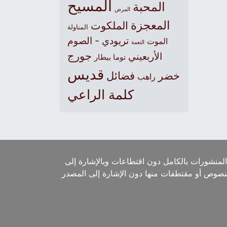
المسيح
المحبة
المرض
المعجزة
الملكوت
المناولة
تريودي - الصوم
الموت
النعمة
جورج
الأربعيني
توما بيطار
قديس
خضر
فضائل
راهب
كلمة الراعي
لمنشورات بالكامل دون اقتطاعات وبالإشارة إلى
لنصوص أو مقتطفات منها دون الإشارة إلى المصدر