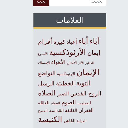
العلامات
آباء
أباء
أفرام
أعياد كبيرة
الأرثوذكسية
إيمان
الأسبوع
الأهواء
الأمثال
العظيم
الإمساك
الألم
الإيمان
التواضع
الارثوذكسية
التوبة
الخطيئة
الرسل
الصلاة
الروح القدس
الصبر
الصوم
الصليب
العائلة
الصيام
الغفران
الفائقة القداسة
الفصح
الكنيسة
الكاهن
القيامة