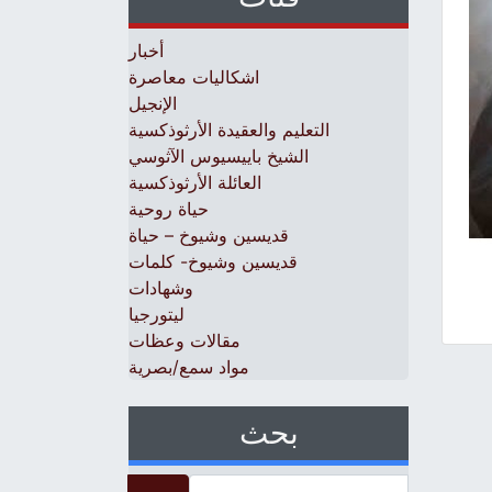
أخبار
اشكاليات معاصرة
الإنجيل
التعليم والعقيدة الأرثوذكسية
الشيخ باييسيوس الآثوسي
العائلة الأرثوذكسية
حياة روحية
قديسين وشيوخ – حياة
قديسين وشيوخ- كلمات
وشهادات
ليتورجيا
مقالات وعظات
مواد سمع/بصرية
بحث
Search for: