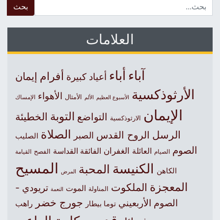
 for:
العلامات
آباء
أباء
أفرام
إيمان
أعياد كبيرة
الأرثوذكسية
الأهواء
الأمثال
الأسبوع العظيم
الإمساك
الألم
الإيمان
التوبة
التواضع
الخطيئة
الارثوذكسية
الصلاة
الرسل
الروح القدس
الصبر
الصليب
الصوم
الغفران
العائلة
الفائقة القداسة
الصيام
الفصح
القيامة
المسيح
الكنيسة
المحبة
الكاهن
المرض
المعجزة
الملكوت
تريودي -
الموت
المناولة
النعمة
جورج خضر
الصوم الأربعيني
راهب
توما بيطار