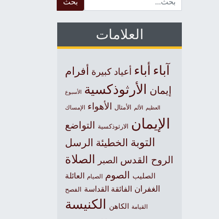
العلامات
آباء
أباء
أفرام
أعياد كبيرة
الأرثوذكسية
إيمان
الأسبوع
الأهواء
الأمثال
العظيم
الإمساك
الألم
الإيمان
التواضع
الارثوذكسية
التوبة
الخطيئة
الرسل
الصلاة
الروح القدس
الصبر
الصوم
الصليب
العائلة
الصيام
الغفران
الفائقة القداسة
الفصح
الكنيسة
الكاهن
القيامة