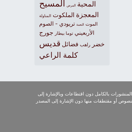
المسيح
المحبة
المرض
المعجزة
الملكوت
المناولة
تريودي - الصوم
الموت
النعمة
جورج
الأربعيني
توما بيطار
قديس
خضر
فضائل
راهب
كلمة الراعي
لمنشورات بالكامل دون اقتطاعات وبالإشارة إلى
لنصوص أو مقتطفات منها دون الإشارة إلى المصدر