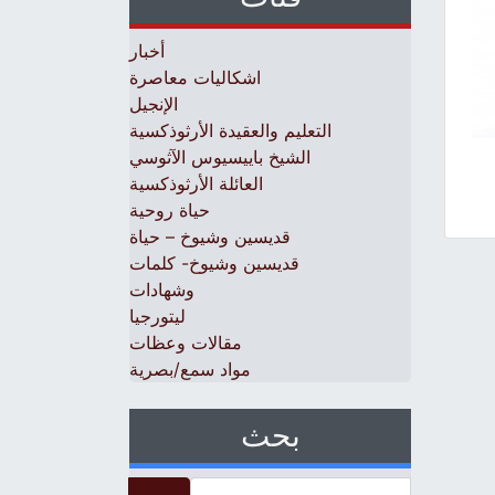
أخبار
اشكاليات معاصرة
الإنجيل
التعليم والعقيدة الأرثوذكسية
الشيخ باييسيوس الآثوسي
العائلة الأرثوذكسية
حياة روحية
قديسين وشيوخ – حياة
قديسين وشيوخ- كلمات
وشهادات
ليتورجيا
مقالات وعظات
مواد سمع/بصرية
بحث
Search for: