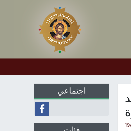
اجتماعي
د
ة
19
فئات