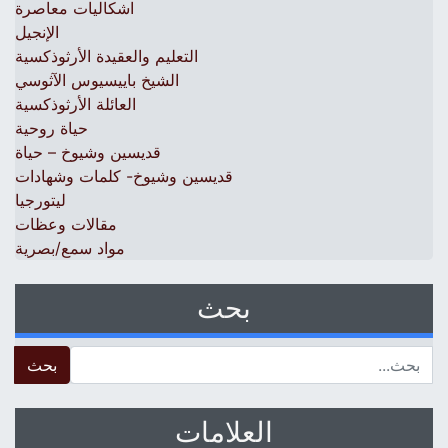
اشكاليات معاصرة
الإنجيل
التعليم والعقيدة الأرثوذكسية
الشيخ باييسيوس الآثوسي
العائلة الأرثوذكسية
حياة روحية
قديسين وشيوخ – حياة
قديسين وشيوخ- كلمات وشهادات
ليتورجيا
مقالات وعظات
مواد سمع/بصرية
بحث
 for:
العلامات