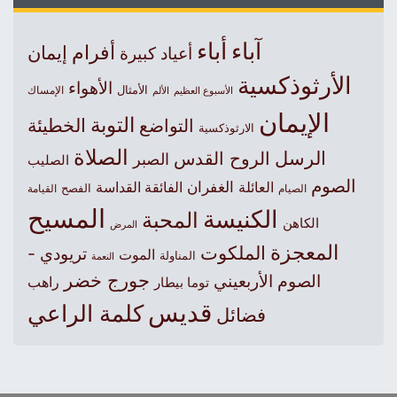
آباء
أباء
أفرام
إيمان
أعياد كبيرة
الأرثوذكسية
الأهواء
الأمثال
الأسبوع العظيم
الإمساك
الألم
الإيمان
التوبة
التواضع
الخطيئة
الارثوذكسية
الصلاة
الرسل
الروح القدس
الصبر
الصليب
الصوم
الغفران
العائلة
الفائقة القداسة
الصيام
الفصح
القيامة
المسيح
الكنيسة
المحبة
الكاهن
المرض
المعجزة
الملكوت
تريودي -
الموت
المناولة
النعمة
جورج خضر
الصوم الأربعيني
راهب
توما بيطار
قديس
كلمة الراعي
فضائل