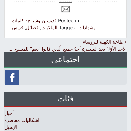
Posted in
قديسين وشيوخ- كلمات
وشهادات
Tagged
الملكوت
,
فضائل
,
قديس
Post navigation
طاعة الكهنة للرؤساء
الأحد الأوّلُ بعدَ العنصرةِ أحدُ جميعِ الّذين قالوا “نعم” للمسيح!!…
اجتماعي
فئات
أخبار
اشكاليات معاصرة
الإنجيل