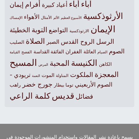
آباء
أباء
أفرام
إيمان
أعياد كبيرة
الأرثوذكسية
الأهواء
الأمثال
الأسبوع العظيم
الإمساك
الألم
الإيمان
التوبة
التواضع
الخطيئة
الارثوذكسية
الصلاة
الرسل
الروح القدس
الصبر
الصليب
الصوم
الغفران
العائلة
الفائقة القداسة
الصيام
الفصح
القيامة
المسيح
الكنيسة
المحبة
الكاهن
المرض
المعجزة
الملكوت
تريودي -
الموت
المناولة
النعمة
جورج خضر
الصوم الأربعيني
راهب
توما بيطار
قديس
كلمة الراعي
فضائل
يسمح بإعادة نشر المقالات واستخدام المنشورات الموجودة في