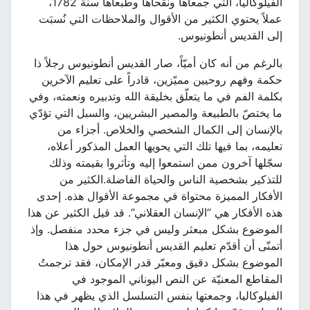
الفيلوكاليا، التي جمعاها ونقحاها وطبعاها سنة 1782،
عملاً يحتوي الكثير من الأقوال والملاحظات التي نُسبَت
إلى القديس أنطونيوس.
بالرغم من أنه كان أميّاً، صار القديس أنطونيوس رجلاً ذا
حكمة وفهم روحيين مميّزين، قادراً على تعليم الآخرين
بكلمة الفم في ما يتعلّق بخليقة الله وتدبيره ونعمته، وفي
ما يختصّ بالطبيعة والمصير البشريين، والسبل التي تؤدّي
بالإنسان إلى الكمال الشخصي والخلاص. أجزاء من
تعليمه، بما فيها تلك التي يحويها العمل المذكور أعلاه،
سجّلها آخرون ممن استمعوا إليه وتأثروا بقيمته وذلك
للتذكير بشخصية الناس والحياة الفاضلة.الكثير من
الأفكار المميزة محتواة في مجموعة الأقوال هذه. إحدى
هذه الأفكار هي “الإنسان العقلاني“. قد قيل الكثير عن هذا
الموضوع بشكل مبعثر وليس في جزء محدد منفصل. وإذ
أتمنّى أن أقدّم تعليم القديس أنطونيوس حول هذا
الموضوع بشكل دقيق ومعبّر قدر الإمكان، فقد ترجمتُ
المقاطع المعنيّة عن النص اليوناني الموجود في
الفيلوكاليا، وجمعتها بنفس التسلسل الذي يظهر في هذا