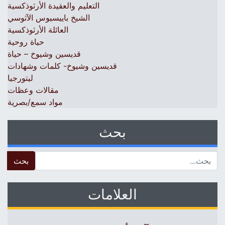
التعليم والعقيدة الأرثوذكسية
الشيخ باييسيوس الآثوسي
العائلة الأرثوذكسية
حياة روحية
قديسين وشيوخ – حياة
قديسين وشيوخ- كلمات وشهادات
ليتورجيا
مقالات وعظات
مواد سمع/بصرية
بحث
 for:
العلامات