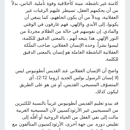
كامنة غير ناشطة، ميتة كأخلاقية وقوة تأملية. الناس، بدلاً
من أن يحكمهم العقل، تسيطر عليهم الرغبات غير
العقلانية، وبدلاً من أن يكون اتجاههم، كما ينبغي أن
يكونوا، إلى الأبدي والإلهي، فهم غارقون في الوقتي
والمادي. إن نفوسهم في حالة من الظلام مجردةً من
النور الإلهي. هذا يتبعه أنهم ، بالمعنى الدقيق للكلمة،
ليسوا بشراً. وحده الإنسان العقلاني، صاحب الملَكة
العقلانية الناشطة العاملة هو إنسان بالمعنى الدقيق
للكلمة.
واضح أن الإنسان العقلاني عند القديس أنطونيوس ليس
إلا إنسان الرسول بولس الجديد (روما 2:12)، أي
المتصوّف المسيحي، القديس، أو مَن هو على الطريق
ليكون كذلك.
قد يبدو تعليم القديس أنطونيوس غريباً بالنسبة للكثيرين
من المسيحيين غير الأرثوذكسيين لأن المسيحية الغربية
مالت إلى نفي العقل من الحياة الروحية أو أقلّه إلى
تقليص دوره. من جهة أخرى، الأرثوذكسيون المتآلفون مع