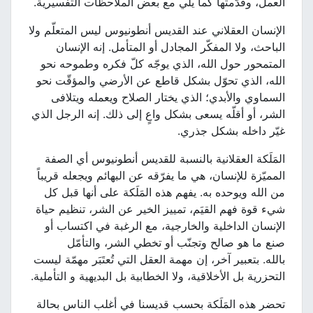
العمل، وقدّمتها كما يلي مع بعض الملاحظات التفسيرية.
الإنسان العقلاني عند القديس أنطونيوس ليس المتعلّم ولا
الباحث، ولا المفكّر المجادل أو المتأمل. إنه الإنسان
المتمحور حول الله، الذي يوجّه كلّ فكره وطموحه نحو
الله، الذي تحوّل بشكل قاطع عن الأرضي والمؤقّت نحو
السماوي والأبدي؛ الذي يختار الصلاح ويعمله ويتلافى
الشر، أو أقلّه يسعى بشكل واعٍ إلى ذلك. إنه الرجل الذي
غيّر داخله بشكل جذري.
المَلَكة العقلانية بالنسبة للقديس أنطونيوس أي الصفة
المميّزة للإنسان، هي ما يفرّقه عن البهائم ويجعله قريباً
من الله ويوحده به. يفهم هذه المَلَكة على أنها قبل كل
شيء قوة فهم القيَم، تمييز الخير عن الشر، تنظيم حياة
الإنسان الداخلية والخارجية، مع الرغبة في اكتساب أو
صنع ما هو صالح وتجنّب أو تخطي الشر، والتأمّل
بالله. بتعبير آخر، إن مهمة العقل التي تُعتَبَر مهمّة ليست
التحزرية بل الأخلاقية، ولا الخطابية بل البديهية و التأملية.
تحضر هذه المَلَكة بحسب قديسنا في أغلب الناس بحالة