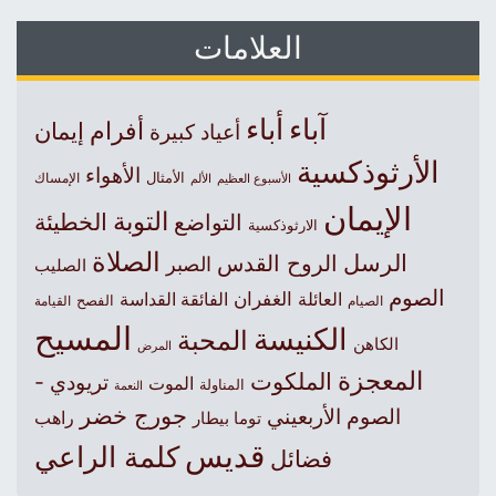
العلامات
آباء
أباء
أفرام
إيمان
أعياد كبيرة
الأرثوذكسية
الأهواء
الأمثال
الأسبوع العظيم
الإمساك
الألم
الإيمان
التوبة
التواضع
الخطيئة
الارثوذكسية
الصلاة
الرسل
الروح القدس
الصبر
الصليب
الصوم
الغفران
العائلة
الفائقة القداسة
الصيام
الفصح
القيامة
المسيح
الكنيسة
المحبة
الكاهن
المرض
المعجزة
الملكوت
تريودي -
الموت
المناولة
النعمة
جورج خضر
الصوم الأربعيني
راهب
توما بيطار
قديس
كلمة الراعي
فضائل