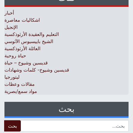
أخبار
اشكاليات معاصرة
الإنجيل
التعليم والعقيدة الأرثوذكسية
الشيخ باييسيوس الآثوسي
العائلة الأرثوذكسية
حياة روحية
قديسين وشيوخ – حياة
قديسين وشيوخ- كلمات وشهادات
ليتورجيا
مقالات وعظات
مواد سمع/بصرية
بحث
 for: