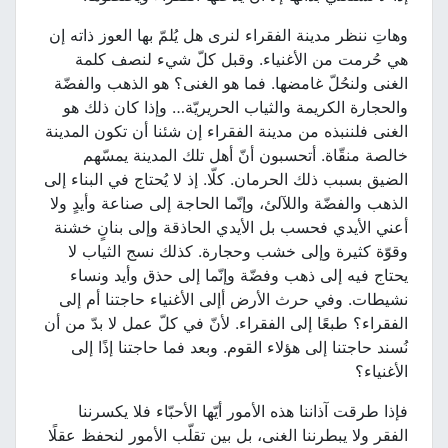
وهاتِ ننظر مدينة الفقراء لنرى هل يُلمّ بها العوز ذاته إن
هي حُرمت من الأغنياء. وقبل كلّ شيء لنصف كلمة
الغنى ولنحُلّ غامضها. فما هو الغنى؟ هو الذهب والفضّة
والحجارة الكريمة والثياب الحريريّة… وإذا كان ذلك هو
الغنى فلننبذه من مدينة الفقراء إن شئنا أن تكون المدينة
خالصة منقّاة. أتحسبون أنّ أهل تلك المدينة يمسّهم
الضيق بسبب ذلك الحرمان. كلّا. إذ لا يُحتاج في البناء إلى
الذهب والفضّة واللآلئ، وإنّما الحاجة إلى صناعة وأيدٍ ولا
أعني الأيدي فحسب بل الأيدي الحاذقة وإلى بنانٍ خشنة
وقوّة كثيرة وإلى خشب وحجارة. كذلك نسج الثياب لا
يحتاج فيه إلى ذهب وفضّة وإنّما إلى حذق وأيد ونساء
نشيطات. وفي حرث الأرض أإلى الأغنياء حاجتنا أم إلى
الفقراء؟ طبعًا إلى الفقراء. لأنّ في كلّ عمل لا بدّ من أن
نُسند حاجتنا إلى هؤلاء القوم. وبعد فما حاجتنا إذًا إلى
الأغنياء؟
فإذا طرقت آذاننا هذه الأمور أيّها الأحبّاء فلا يكسرننا
الفقر ولا يبطرننا الغنى، بل بين تقلّب الأمور لنحفظ عقلًا