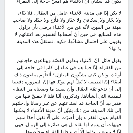
يكون قد استبان أنّ الأغنياء هم أمسُّ حاجة إلى الفقراء.
لا يكن إذًا في مدينة الأغنياء عامل من العمّال. فلا بنّاء،
ولا نجّار ولا إسكافيّ ولا خبّاز ولا فلّاح ولا حدّاد ولا صاحب
مهنة من المهن، لأنّه مَن من الأغنياء يرضى بأن يزاول
هذه الصنائع، في حين أنّ أصحابها أنفسهم بعد اغتنائهم لا
يقوون على احتمال مشاقّها، فكيف تستقلُّ هذه المدينة
بذاتها؟
يقول قائل: إنّ الأغنياء يبذلون الفضّة ويبتاعون حاجاتهم
من الفقراء. إذًا فما هم في غناء إن كانوا في حاجة إلى
أولئك. ولكن كيف يشيِّدون المنازل؟ ألعلّهم يبتاعون ذلك
أيضًا؟ إنّ الطبيعة لا تُغِلُّ لهم بيوتًا. فها إنّ الضرورة دفعتنا
إلى أن ندعو ثمّة العمّال وأن نفسد ما وضعناه من النظام
للمدينة التي أنشأناها. وتذكرون أنّنا قلنا لا يبقينَّ فيها من
فقير بيد أنّ الحاجة قد استدعتهم عن غير رضانا وأدخلتهم
إلى تلك المدينة. من ذلك يتبيَّن أنّ مدينة الأغنياء لا يمكنها
القيام بدون الفقراء وإن أصرّت على ألّا تقبل أحدًا منهم
فهيهات أن يدوم لها بقاء بل هي صائرة إلى الزوال. فهي
إذًا لا تستغني بذاتها إلّا أن يدخلها الفقراء ويخلّصوها.