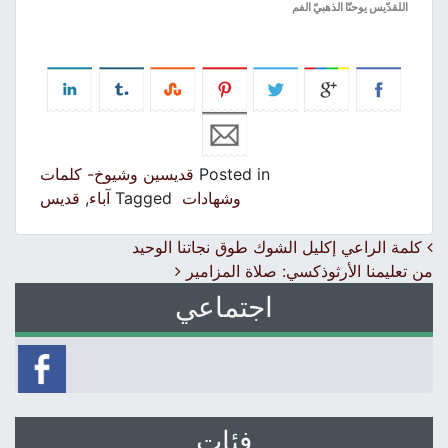
ا
للقدّيس يوحنّا الذهبيّ الفم
Posted in
قديسين وشيوخ- كلمات
وشهادات
Tagged
آباء
,
قديس
Post navigation
كلمة الراعي إكليل الشوك طوق نجاتنا الوحيد
من تعليمنا الأرثوذكسي: صلاة المزامير
اجتماعي
فئات