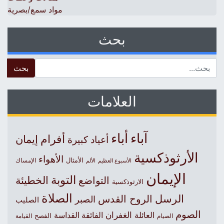
مواد سمع/بصرية
بحث
 for:
العلامات
آباء
أباء
أفرام
إيمان
أعياد كبيرة
الأرثوذكسية
الأهواء
الأمثال
الأسبوع العظيم
الإمساك
الألم
الإيمان
التوبة
التواضع
الخطيئة
الارثوذكسية
الصلاة
الرسل
الروح القدس
الصبر
الصليب
الصوم
الغفران
العائلة
الفائقة القداسة
الصيام
الفصح
القيامة