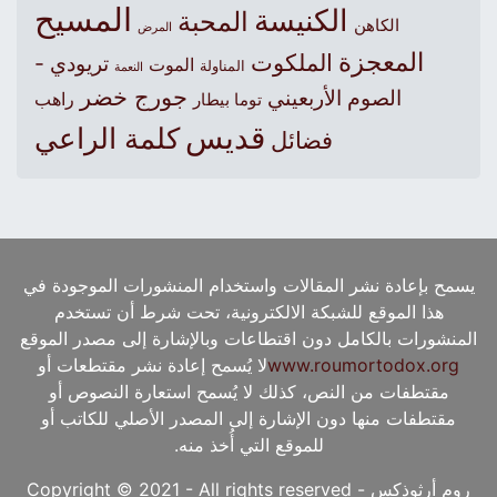
المسيح
الكنيسة
المحبة
الكاهن
المرض
المعجزة
الملكوت
تريودي -
الموت
المناولة
النعمة
جورج خضر
الصوم الأربعيني
راهب
توما بيطار
قديس
كلمة الراعي
فضائل
يسمح بإعادة نشر المقالات واستخدام المنشورات الموجودة في
هذا الموقع للشبكة الالكترونية، تحت شرط أن تستخدم
المنشورات بالكامل دون اقتطاعات وبالإشارة إلى مصدر الموقع
www.roumortodox.org
لا يُسمح إعادة نشر مقتطعات أو
مقتطفات من النص، كذلك لا يُسمح استعارة النصوص أو
مقتطفات منها دون الإشارة إلى المصدر الأصلي للكاتب أو
للموقع التي أُخذ منه.
روم أرثوذكس - Copyright © 2021 - All rights reserved