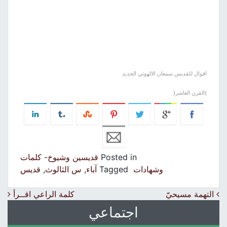
اقوال للقديس سمعان الالهوتي الجديد
)القرن العاشر(
Posted in
قديسين وشيوخ- كلمات
وشهادات
Tagged
آباء
,
س الثالوث
,
قديس
Post navigation
التهمة مسيحيّ
كلمة الراعي اقــرأ
اجتماعي