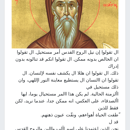
ال تقولوا إن نيل الروح القدس أمر مستحيل. ال تقولوا
ان الخالص بدونه ممكن. ال تقولوا انكم قد تنالونه بدون
إدراك
ذلك. ال تقولوا ان هللا ال يكشف نفسه لإلنسان. ال
تقولوا ان االنسان ال يستطيع معاينة النور اإللهي، وان
ذلك مستحيل في
األزمنة الحالية. لم يكن هذا االمر مستحيال يوما، ايها
األصدقاء، على العكس، انه ممكن جدا، عندما نريد، لكن
فقط للذين
ّطفت الحياة أهواءهم، ونقّت عيون ذهنهم.
قد ل
نحن الذين اعتمدنا على اسم اآلب واالبن والروح القدس