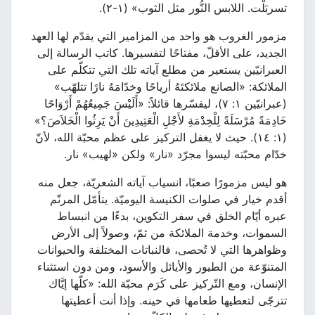
تسربَلْت. اللابس النُّور مثل الثوب» (١-٢).
مزمور الغروب هو واحد من المزامير التي يقدّم لها العهد
الجديد، على الأقلّ، مفتاحًا لتفسيرها. كاتب الرسالة إلى
العبرانيّين يستعير من مطلع آياته تلك التي تتكلّم على
الملائكة: «الصانع ملائكتَهُ أرياحًا وخدّامَهُ نارًا تتلهّب»
(عبرانيّين ١: ٧)، ليفسّرها قائلاً: «أَلَيْسَ جَمِيعُهُمْ أَرْوَاحًا
خَادِمَةً مُرْسَلَةً لِلْخِدْمَةِ لأَجْلِ الْعَتِيدِينَ أَنْ يَرِثُوا الْخَلاَصَ؟»
(١: ١٤). حيث لا يغفل التركيز على عظم محبّة الله، لأنّ
خدّام محبّته ليسوا مجرّد «نار» ولكن «لهيب» نار.
هو ليس مزمورًا صعبًا، انسياب آياته الشعريّة، جعل منه
أقدم خيار في صلوات الكنيسة اليوميّة. يتأمّل المرنّم
عبره أيّام الخلق في سفر التكوين، بدءًا من انبساط
السموات، وخدمة الملائكة من ثمّ، وصولاً إلى الأرض
وظواهرها التي لا تُحصى، فالنباتات المختلفة والحيوانات
المتنوّعة من الطيور والأيائل والأسود، ومن دون استثناء
الإنسان، ومع التّركيز على كَرَم محبّة الله: «كلّها إيَّاك
تترجّى لتعطيها طعامها في حينه. وإذا أنت أعطيتها