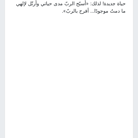
حياة جديدة! لذلك: «أُسبّح الربّ مدى حياتي وأُرتّل لإلهي
ما دمتُ موجودًا… أفرح بالربّ».