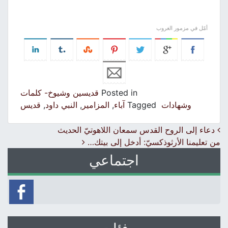
أمّل في مزمور الغروب
Posted in
قديسين وشيوخ- كلمات
وشهادات
Tagged
آباء
,
المزامير
,
النبي داود
,
قديس
Post navigation
دعاء إلى الروح القدس سمعان اللاهوتيّ الحديث
من تعليمنا الأرثوذكسيّ: أدخل إلى بيتك…
اجتماعي