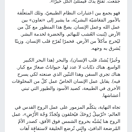
جمَعت. تفتح يدك فيمتلئ الكلّ خيرًا».
فهو يجمع بين اعتبارات النظام الطبيعيّ، وتلك المتعلّقة
بالأمور المَعَاشيّة البشريّة، ما يشير إلى «تعاون» بين
عمل الله وعمل الإنسان. يصحّ هذا المنظور مع كلّ من
الأرض (يُنبت العُشب للبهائم. والخضرة لخدمة البشر.
ليُخرج مأكلاً من الأرض. فخمرًا تُفرّح قلب الإنسان. وزيتًا
يُشرق به وجهه.
وخُبزًا يُشدّد قلب الإنسان)، والبحر (هذا البحر الكبير
الواسع. هناك دبّابات لا عدد لها. حيواناتٌ صغارٌ مع كبار.
هناك تجري السفن وهذا التنّين الذي صنعته لكي يسرح
فيه). يقابل عمل الإنسان الخاصّ عمل كلّ من المخلوقات
الأخرى في الطبيعة، كصيد الأسود والطيور التي تبني
أعشاشها.
تجاه النهاية، يتكلّم المزمور على عمل الروح القدس في
العالم: «تُرْسِلُ رُوحَكَ فيُخلقون وَتُجَدِّدُ وَجْهَ الأَرْضِ»، عمل
الروح هنا يُشَبَّه بخروج الشمس فوق الأفق، كصدر الأمّ
المُرضعة الدافئ، والتي تُرضع الخليقة لاستفاقة آهات