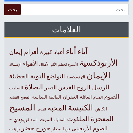
 for:
العلامات
آباء
أباء
أفرام
إيمان
أعياد كبيرة
الأرثوذكسية
الأهواء
الأمثال
الأسبوع العظيم
الإمساك
الألم
الإيمان
التوبة
التواضع
الخطيئة
الارثوذكسية
الصلاة
الرسل
الروح القدس
الصبر
الصليب
الصوم
الغفران
العائلة
الفائقة القداسة
الصيام
الفصح
القيامة
المسيح
الكنيسة
المحبة
الكاهن
المرض
المعجزة
الملكوت
تريودي -
الموت
المناولة
النعمة
جورج خضر
الصوم الأربعيني
راهب
توما بيطار