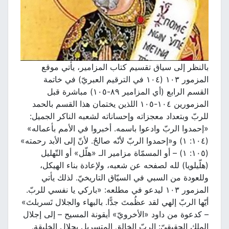
بالنظر إلى سياق تقسيم كتاب المزامير، يأتي موقع
المزمور ١٠٣ (١٠٤ في الترقيم العبريّ) في خاتمة
القسم الرابع (أي المزامير ٨٩-١٠٥) مباشرة قبل
المزمورين ١٠٤-١٠٥ اللذين يختمان هذا القسم بالحمد
للربّ وبتعداد معجزاته وإحساناته لشعبه الناكر الجميل:
«إحمدوا الربّ وادعوا باسمه. أخبروا في الأمم بأعماله»
(١٠٤: ١) و«إحمدوا الربّ لأنّه صالحٌ. لأنّ إلى الأبد رحمته»
(١٠٥: ١) – أو المسمّاة مزامير الـ «هلّل» أو التّهليل
(هلّيلويا) لله لصفحه عن شعبه، ولإعادة بناء الهيكل،
وللعودة من السبي في السيّاق التاريخيّ. لذلك يأتي
المزمور ١٠٣ ليدعو في مطلعه: «باركي يا نفسي للربّ.
أيّها الربّ إلهي لقد عظُمتَ جدًّا. بالبهاء والجلال تَسربلتَ»
– كدعوة من داود «الأخرويّ» أيقونة المسيح – إلى إجلال
الملك الحقيقيّ: الربّ الخالق المتسربل بجلال الخليقة.