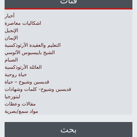
فئات
أخبار
اشكاليات معاصرة
الإنجيل
الإيمان
التعليم والعقيدة الأرثوذكسية
الشيخ باييسيوس الآثوسي
الصيام
العائلة الأرثوذكسية
حياة روحية
قديسين وشيوخ – حياة
قديسين وشيوخ- كلمات وشهادات
ليتورجيا
مقالات وعظات
مواد سمع/بصرية
بحث