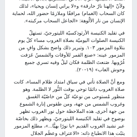
ولأنّ «إلهنا نارٌ حارقة» و«لا يراني إنسان ويحيا»، لذلك
كان السحاب (الغمام) مرافقًا وملازمًا حضور الله، لحماية
الإنسان من نار الألُوهة: «الجاعل السحاب مركبته».
في تقليد الكنيسة الأرثوذكسيّة الليتورجيّ، تستهلّ
الكنيسة الصلوات اليوميّة بصلاة الغروب مساء كلّ يوم
بتلاوة المزمور ١٠٣. وتبرير ذلك واضح بشكل وافٍ من
المزمور عينه: «صنع القمر للأوقات والشمسُ عَرَفت
غُرُوبها. صَنعتَ الظلمة فكان ليلٌ وفيه تسري جميع
وحوش الغاب» (١٩-٢٠).
ومع أنَّ الصلاة تأتي في سياق امتداد ظلام المساء، كانت
صلاة الغروب دائمًا توحي بوقت النُّور لا الظلمة. وهو
منظور مُستوحى من نوعيّة كلّ من خاصّيّة الغَسق
وغروب الشمس من جهة، ومن طقوس إنارة الشموع
من جهة أخرى. هذه الملاحظة حول نور الغروب تظهر
بوضوح في تقليد الكنيسة الليتورجيّ، ويظهر ذلك بخاصّة
عبر نشيد الغروب القديم «يا نورًا بهيًّا…»، مطلع المزمور
يثبّت هذا الانطباع ذاته: «الاعتراف وعظَم الجلال