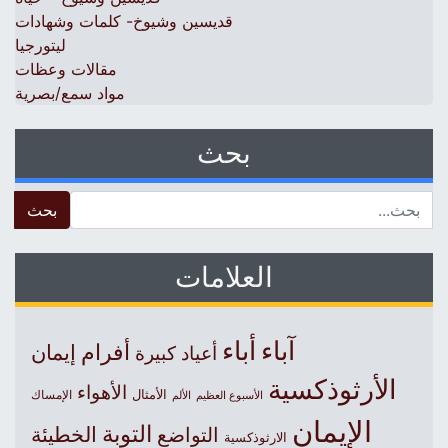
قديسين وشيوخ- كلمات وشهادات
ليتورجيا
مقالات وعظات
مواد سمع/بصرية
بحث
 for:
العلامات
آباء
أباء
أفرام
إيمان
أعياد كبيرة
الأرثوذكسية
الأهواء
الأمثال
الأسبوع العظيم
الإمساك
الألم
الإيمان
التوبة
التواضع
الخطيئة
الارثوذكسية