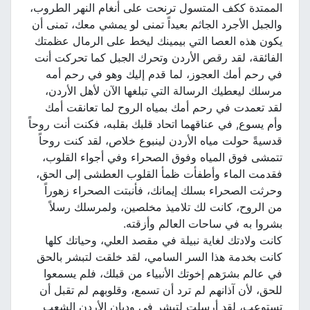
الممتدة ككف المتسول ترنحت على أنغام النهر الطروب،
والجبل الأجرد الجاثم بعيداً تمنى لو يمشي معك، تمنى أن
يكون هذه العصا التي بيمينك ليخط على الرمال عظمتك
الفائقة، لقد رقص الأردن وتحرك الجبل كما تحركت أنت
في رحم أمك العجوز، لما قدم إليك وهو في رحم أمه
مرسلك ليعطيك الرسالة التي تبلغها الآن لأهل الأردن،
لقد تعمدت في رحم أمك بمياه الروح لما تعانقت أمك
وأم يسوع, في عناقهما اتحاد قلبك بقلبه، فكنت أنت روحاً
قدسيةً حولت مياه الأردن لينبوع خلاص، لقد كنت روحاً
تتمشى فوق المياه وفوق الصحراء وفي أجواء القلوب،
فقدمت الماء وأطفأت ظمأ القلوب العطشى إلى الحق،
وحرثت الصحراء بسلك إيمانك، فأنبتت الصحراء زهوراً
من الروح، كانت لك تلاميذ مخلصين، ولمرسلك رسلاً
بشروا به في ساحات العالم وأزقته.
كانت ولادتك لغاية نبيلة في مقصد العلي، وحياتك كلها
كانت بخدمة هذا السر السامي، لقد خلقت لتبشر بالحق
في عالم بشرَهم إخوتك الأنبياء من قبلك، فلم يسمعوا
للحق، لأن آذانهم لم ترد أن تسمع، وقلوبهم لم تقبل أن
تستوعب، لقد أرسلت لتبشر في وديان الأردن الشعب