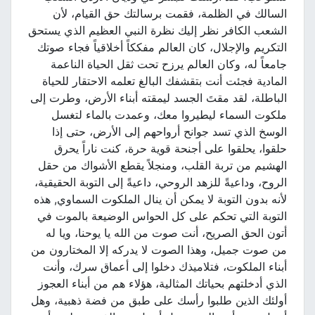
السالك في الظلمة، فقمت برسالتك حق القيام، لأن
الشعب الكافر نظر إليك نظرة النبي العظيم الذي يستحق
التكريم والإجلال، كان العالم مفككاً أخلاقياً فجاء صوتك
جامعاً له، وكان العالم يرزح تحت ثقل الحياة الناعمة
المادية فجئت أنت بتقشفك البالغ تعلمه الاحتقار للحياة
الباطلة، لقد مقتَ الجسد ليمقته أبناء الأرض، وطرت إلى
ملكوت السماء ليطيروا معك، وعمدت بالماء لتغسل
الوسخ الذي تسد جوانح أرواحهم إلى الأرض، حتى إذا
حلقوا، يحلقوا على أجنحة قوية حرة، كنت ناراً يحرق
الهشيم من تربة القلب، ومنجلاً يقطع الأشواك من حقل
الروح، وداعيةً للزهد الروحي، داعيةً إلى التوبة الحقيقية،
لأنه بدون التوبة لا يمكن أن ينال الملكوت السماوي, هذه
التوبة التي تحكم على كل الحواس الوضيعة بالموت في
أتون الحق الصريح، أنت صوت من الله يا يوحنا، ويا له
من صوت جميل، وهذا الصوت لا يدركه إلا المختارون من
أبناء الملكوت، فتلاميذك دخلوا إلى أعماق سرك، وأنت
الذي أدخلتهم بحياتك المثالية، هؤلاء هم من أبناء العجوز
أولئك الذين طلبوا رأسك على طبق من فضة ذهبية، وهل