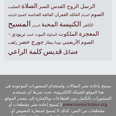
الصلاة
الرسل
الروح القدس
الصبر
الصليب
الصوم
الغفران
العائلة
الفائقة القداسة
الصيام
الفصح
القيامة
المسيح
الكنيسة
المحبة
الكاهن
المرض
المعجزة
الملكوت
تريودي -
الموت
المناولة
النعمة
جورج خضر
الصوم الأربعيني
راهب
توما بيطار
قديس
كلمة الراعي
فضائل
يسمح بإعادة نشر المقالات واستخدام المنشورات الموجودة في
هذا الموقع للشبكة الالكترونية، تحت شرط أن تستخدم
المنشورات بالكامل دون اقتطاعات وبالإشارة إلى مصدر الموقع
www.roumortodox.org
لا يُسمح إعادة نشر مقتطعات أو
مقتطفات من النص، كذلك لا يُسمح استعارة النصوص أو