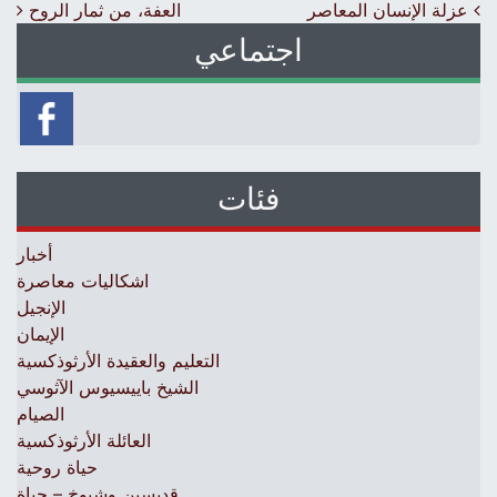
Post navigation
عزلة الإنسان المعاصر
العفة، من ثمار الروح
اجتماعي
فئات
أخبار
اشكاليات معاصرة
الإنجيل
الإيمان
التعليم والعقيدة الأرثوذكسية
الشيخ باييسيوس الآثوسي
الصيام
العائلة الأرثوذكسية
حياة روحية
قديسين وشيوخ – حياة