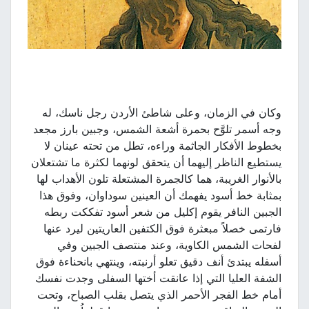
وكان في الزمان، وعلى شاطئ الأردن رجل ناسك، له
وجه أسمر تلوَّح بحمرة أشعة الشمس، وجبين بارز مجعد
بخطوط الأفكار الجاثمة وراءه، تطل من تحته عينان لا
يستطيع الناظر إليهما أن يتحقق لونهما لكثرة ما تشتعلان
بالأنوار الغريبة، هما كالجمرة المشتعلة تلون الأهداب لها
بمثابة خط أسود يفهمك أن العينين سوداوان، وفوق هذا
الجبين النافر يقوم إكليل من شعر أسود تفككت ربطه
فارتمى خصلاً مبعثرة فوق الكتفين العاريتين ليرد عنها
لفحات الشمس الكاوية، وعند منتصف الجبين وفي
أسفله يبتدئ أنف دقيق تعلو أرنبته، وينتهي بانحناءة فوق
الشفة العليا التي إذا عانقت أختها السفلى وجدت نفسك
أمام خط الفجر الأحمر الذي يتصل بقلب الصباح، وتحت