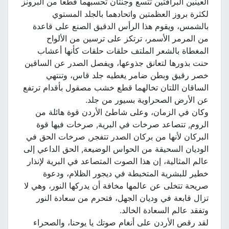
العينين البراقتين تتسع وجنتان تحسبهما قطعاُ من البرونز
لكثرة بروز العظمتين واتحادهما بالجلد المستوي
بالشمس، ويقوم هذا الرأس الدقيق الصنع على قاعدة
من المرمر الأسمر، ترتكز على ترسين من الألواح
المغطاة بالشعر الملتف حلقات حلقات كأنها أعشاب
حنت بذورها لتعانق جذوعها، ويفصل الصدر عن الساقين
خصر رقيق وبطن ضامر يغطيه جلد قاس، وتنتهي
الساقان اللتان تخالهما قطع خشب مصقول بأقدام ترتفع
عن الأرض الصحراوية بسيور من جلد.
وكان في الزمان، وعلى شاطئ الأردن قوة هائلة من
الروم, تتصاعد صرخات في البرية, صرخات فيها قوة
البركان لأنها من بركان الصدر تتفجر, صرخات الحق في
الوديان السحيقة من الحواس الوضيعة, الحق الداعي إلى
عالم المثالية، إن هذا الصوت المتصاعد في البرية لإنذار
خطير للبشرية المتخبطة في ديجور الظلام، ودعوة
صريحة تتخلى عن عالمها مخافة أن يدركها النور، وهي لا
تزال قابعة في وديان الجهل، فتحرم من سعادة النور
وتفقد عالم السعادة الخالد.
لقد رقص الأردن على أنغام صوتك يا يوحنا، والصحراء