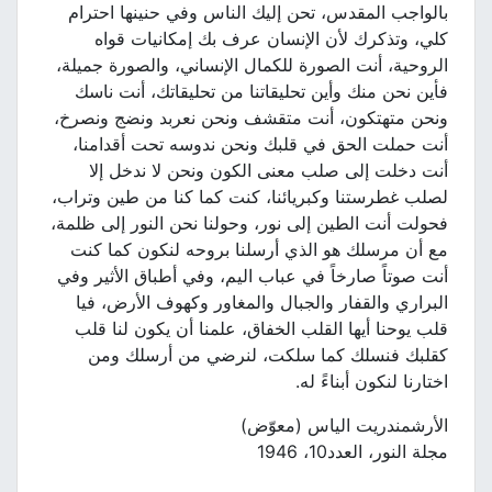
بالواجب المقدس، تحن إليك الناس وفي حنينها احترام
كلي، وتذكرك لأن الإنسان عرف بك إمكانيات قواه
الروحية، أنت الصورة للكمال الإنساني، والصورة جميلة،
فأين نحن منك وأين تحليقاتنا من تحليقاتك، أنت ناسك
ونحن متهتكون، أنت متقشف ونحن نعربد ونضج ونصرخ،
أنت حملت الحق في قلبك ونحن ندوسه تحت أقدامنا،
أنت دخلت إلى صلب معنى الكون ونحن لا ندخل إلا
لصلب غطرستنا وكبريائنا، كنت كما كنا من طين وتراب،
فحولت أنت الطين إلى نور، وحولنا نحن النور إلى ظلمة،
مع أن مرسلك هو الذي أرسلنا بروحه لنكون كما كنت
أنت صوتاً صارخاً في عباب اليم، وفي أطباق الأثير وفي
البراري والقفار والجبال والمغاور وكهوف الأرض، فيا
قلب يوحنا أيها القلب الخفاق، علمنا أن يكون لنا قلب
كقلبك فنسلك كما سلكت، لنرضي من أرسلك ومن
اختارنا لنكون أبناءً له.
الأرشمندريت الياس (معوّض)
مجلة النور، العدد10، 1946