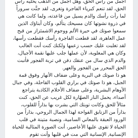
أجمل من رأس الحق، وهل أجمل من الذهب يحليه رأس
الحق، لقد تنعم كبرياء الفاجرة وتغرى، لقد جنَّت سروراً
لما رأت رأسك والدم يسيل من قاعدته، ولما كانت هي
في ذروة نشوتها كان مسيحك يتألم، وكان أبناؤك الذين
سمعوا صوتك في حيرة الألم ووجوم الاشمئزاز من قبح
عمل العاهرة، لقد قطعت الفاجرة رأسك فقطعت رأسها،
لقد تغلبت عليك حسب زعمها ولكنك كنت أنت الغالب
وكان هي المغلوبة، لأن عملها جلب عليها نقمة الأجيال،
والدم الذي سال من عنقك دفن في تربة الفجور فأنبت
الحق المحرر من الفجور والعهر.
هو ذا صوتك في البرية وعلى ضفاف الأنهار وفوق قمة
الجبل، هو ذا صوتك في براري القلوب القاحلة، وفي جبال
الأوهام البشرية، وعلى ضفاف الأحلام الكاذبة يتراجع
أصداء، يحمل النار الصهّارة لكل غريب عن الحق، كنت
مثالاً للحق وكانت توبتك التي بشرت بها بذاراً للقلوب،
بذاراً من الزنابق الفواحة لهذا الجمال الروحي، بذاراً من
الورود العبقة بالمعاني السامية، ونصبة متينة في قلب
الحياة لا تقوى عليها الأعاصير، أنت الصورة المثالية للحياة
الإنسانية, الإنسانية التي مت في قلبها وأنت تقوم