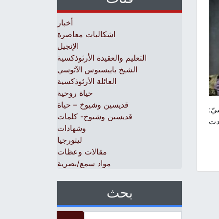
أخبار
اشكاليات معاصرة
الإنجيل
التعليم والعقيدة الأرثوذكسية
الشيخ باييسيوس الآثوسي
العائلة الأرثوذكسية
حياة روحية
قديسين وشيوخ – حياة
يّ:
قديسين وشيوخ- كلمات
ادت
وشهادات
ليتورجيا
مقالات وعظات
مواد سمع/بصرية
بحث
Search for: