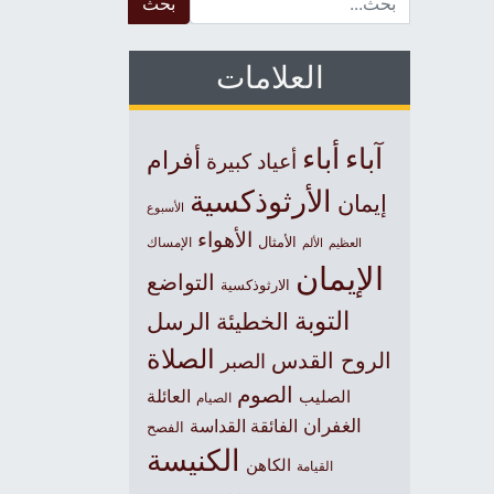
العلامات
آباء
أباء
أفرام
أعياد كبيرة
الأرثوذكسية
إيمان
الأسبوع
الأهواء
الأمثال
العظيم
الإمساك
الألم
الإيمان
التواضع
الارثوذكسية
التوبة
الخطيئة
الرسل
الصلاة
الروح القدس
الصبر
الصوم
الصليب
العائلة
الصيام
الغفران
الفائقة القداسة
الفصح
الكنيسة
الكاهن
القيامة