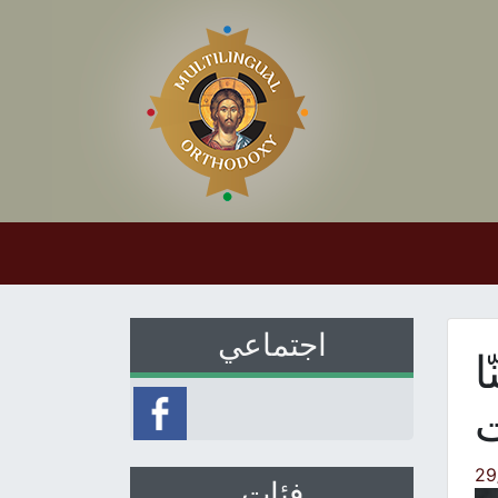
اجتماعي
ا
ت
29
فئات