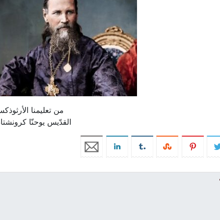
من تعليمنا الأرثوذكس
القدّيس يوحنّا كرونشت