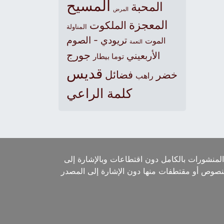
المسيح
المحبة
المرض
المعجزة
الملكوت
المناولة
تريودي - الصوم
الموت
النعمة
جورج
الأربعيني
توما بيطار
قديس
خضر
فضائل
راهب
كلمة الراعي
لمنشورات بالكامل دون اقتطاعات وبالإشارة إلى
لنصوص أو مقتطفات منها دون الإشارة إلى المصدر