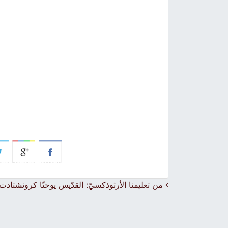
Post navigation
من تعليمنا الأرثوذكسيّ: القدّيس يوحنّا كرونشتادت