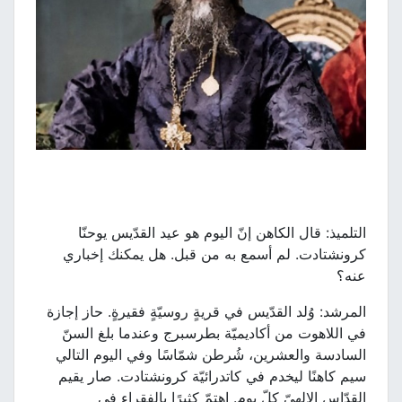
التلميذ: قال الكاهن إنّ اليوم هو عيد القدّيس يوحنّا
كرونشتادت. لم أسمع به من قبل. هل يمكنك إخباري
عنه؟
المرشد: وُلد القدّيس في قريةٍ روسيّةٍ فقيرةٍ. حاز إجازة
في اللاهوت من أكاديميّة بطرسبرج وعندما بلغ السنّ
السادسة والعشرين، شُرطن شمّاسًا وفي اليوم التالي
سيم كاهنًا ليخدم في كاتدرائيّة كرونشتادت. صار يقيم
القدّاس الإلهيّ كلّ يوم. اهتمّ كثيرًا بالفقراء في