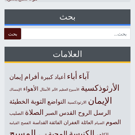
بحث
 for:
العلامات
آباء
أباء
أفرام
إيمان
أعياد كبيرة
الأرثوذكسية
الأهواء
الأمثال
الأسبوع العظيم
الإمساك
الألم
الإيمان
التوبة
التواضع
الخطيئة
الارثوذكسية
الصلاة
الرسل
الروح القدس
الصبر
الصليب
الصوم
الغفران
العائلة
الفائقة القداسة
الصيام
الفصح
القيامة
المسيح
الكنيسة
المحبة
الكاهن