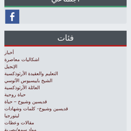
فئات
أخبار
اشكاليات معاصرة
الإنجيل
التعليم والعقيدة الأرثوذكسية
الشيخ باييسيوس الآثوسي
العائلة الأرثوذكسية
حياة روحية
قديسين وشيوخ – حياة
قديسين وشيوخ- كلمات وشهادات
ليتورجيا
مقالات وعظات
مواد سمع/بصرية