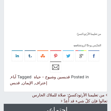
من تعليمنا الأرثوذكسيّ
:
القدّيس يوحنّا كرونشتا
دت
Posted in
قديسين وشيوخ - حياة
Tagged
آباء
,
إعتراف
,
الإيمان
,
قديس
Post navigation
من تعليمنا الأرثوذكسيّ: صلاة للملاك الحارس
تعالوا فإن كلّ شيء قد أُعِدَّ
اجتماعي