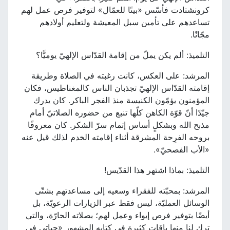
كرونشتادت فأسّس «بيتًا للعمّال» لتوفير فرص عمل لهم
تساعدهم على تأمين سبل المعيشة ولتعليم أولادهم
مجّانًا.
التلميذ: ألم يكن يملّ من إقامة القدّاس الإلهيّ يوميًّا؟
المرشد: على العكس، كانت رغبته في الصلاة وطريقة
إقامته القدّاس الإلهيّ تجذبان الناس كالمغناطيس، فكان
المؤمنون يؤمّون الكنيسة منذ الفجر الباكر. كان يدرك
جيّدًا أنّ قوّة الكاهن كلّها تنبع من حضوره الصلاتيّ أمام
مذبح الله وبشكلٍ أساس إتمام سرّ الشكر. كان معروفًا
بروحه الفرِحة المشرقة أثناء إقامته الخدم لذلك قيل عنه
«الأب الفصحيّ».
التلميذ: بماذا اشتهر هذا القدّيس!
المرشد: بمحبّته للفقراء وسعيه إلى مساعدتهم بشتّى
الوسائل العمليّة، ليس فقط عبر الزيارات الرعويّة، بل
أيضًا بتوفير فرص إيواء وعمل لهم؛ بصلاته الحارّة، والتي
ترك لنا منها باقات كثيرة في كتابه المشهور «حياتي في