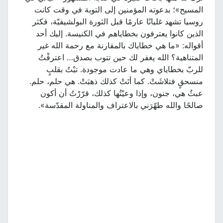
المسيح»؛ بدعوته المؤمنين إلى التوبة في وقت كانت
روسيا تشهد غليانًا عارمًا قبل الثورة البولشيفيّة، فكثر
الذين كانوا يعترفون بخطاياهم في الكنيسة. إليك أحد
أقواله: «ما هي خطاياك بالمقارنة مع رحمة الله غير
المتناهية؟ الله يغفر لك حين تتوب بصدق… اعترفْتُ
للربّ بخطاياي وهي ما عادت موجودة. تبْتُ بقلبٍ
منسحقٍ فتلاشَتْ. كما أتَتْ كذلك ذهبَتْ. هي حلم، حلم.
عبثٌ هي، جنون، وإذا وعيْتُها كذلك، قرّرْتُ أن أكون
صالحًا والله طهّرَني بالاعتراف والمناولة المقدّسة».