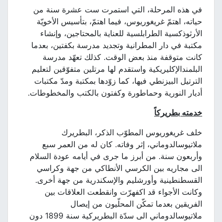
في هذه المرحلة، التي استمرت ست عشرة سنة من
حياته، اهتمّ غريغوريوس، فيما اهتمّ، بتأسيس الأخويّة
الأرثوذكسية الطرابلسية للعناية بالمحتاجين، وإنشاء
مكتبة في دار المطرانية وتجديد مدرسة بكفتين، بعدما
كانت متوقفة منذ بعض الوقت. كذلك تعهّد مدرسة
البلمندالإكليريكية واستقدم لها مرتلين متفوّقين لتعليم
الترتيل البيزنطي فيها، كما زوّدها بمكتبة ومدّ مكتبات
أديار النورية وحماطورة وكفتون بالكتب والمخطوطات.
خدمته بطريركاً
خلف غريغوريوس المطوّب الذكر، البطريرك
ملاتيوسالدوماني، إثر وفاته. كان له من العمر سبع
وأربعون سنة. من أبرز ما جرى في أيامه عودة السلام
الى مجاريه بين الكرسي الأنطاكي من جهة وكراسي
القسطنطينية وأورشليم والإسكندرية من جهة أخرى.
وكانت الأجواء قد اكفهرّت وانقطعت العلاقات بين
الفريقين بعدما تمكّن المحلّيون من إيصال
ملاتيوسالدوماني الى سدّة البطريركية سنة 1899 دون