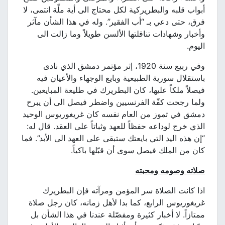
أبواب قلبه والبطريركية لكل محتاج الى أية ملّة انتمى، لا
فرق، حتى دعي بـ “أب الفقير”. وله في هذا الشأن مآثر
وأخبار وشهادات تناقلتها الألسن طويلاً وما زالت الى
اليوم.
وفي ربيع سنة 1920، إثر مؤتمر دمشق الذي نادى
باستقلال سورية الطبيعية وبايع الوجهاء والأعيان فيه
فيصلاً ملكاً عليها، كان البطريرك في طليعة المبايعين.
ولما رجحت كفّة الفرنسيين واضطر فيصل الى أن يبرح
دمشق في تموز من العام نفسه كان غريغوريوس الوحيد
الذي خرج لوداعه حفظاً للعهد وثباتاً على العقد. قال له:
“إن هذه اليد التي بايعتك ستبقى على العهد الى الأبد”. فما
كان من الملك فيصل سوى أن قبّلها باكياً.
صلاته وصومه ومحبته
اذا كانت الصلاة سر المؤمن ومرآته فإن البطريرك
غريغوريوس الرابع، كما بدا لأهل زمانه، كان رجل صلاة
ممتازاً. لا أخبار كثيرة ومفصّلة عندنا في هذا الشأن بل