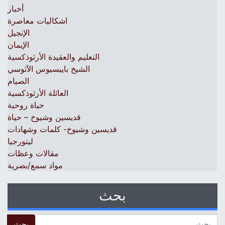
أخبار
اشكاليات معاصرة
الإنجيل
الإيمان
التعليم والعقيدة الأرثوذكسية
الشيخ باييسيوس الآثوسي
الصيام
العائلة الأرثوذكسية
حياة روحية
قديسين وشيوخ – حياة
قديسين وشيوخ- كلمات وشهادات
ليتورجيا
مقالات وعظات
مواد سمع/بصرية
بحث
 for: