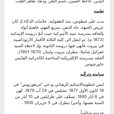
اليدين، جاحظ العينين، باسم الثغر، وديعا، طاهر القلب.
تعليمه
بدت على غنطوس، منذ الطفولية، علامات الذكاء إذ كان
عريض الجبهة، حاد الذهن، سريع الفهم، فاهتمّ أبواه
بإلحاقه بمدرسة عبيه الأميركية حيث أتمّ دروسه الإبتدائية
(1872 م). ثم انتقل الى كلية الثلاثة الأقمار الأرثوذكسية
في بيروت فأنهى فيها دروسه الثانوية. وإذ لاحظه السيد
غفرائيل شاتيلا، مطران بيروت ولبنان (1870-1901)،
ألحقه بمدرسته الإكليريكية المتاخمة لكاتدرائية القدّيس
جاورجيوس.
سيامته وترقّيه
لبس غنطوسالاسكيم الرهباني ودعي “غريغوريوس” في
19 كانون الأول 1877. تشمّس في 29 آب 1879. كهن
في 6 أيار 1890. تسقّف على طرابلس في 10 أيار من
السنة نفسها. وأخيرا تبطرك في 5 حزيران 1906 .
خدمته شمّاساً