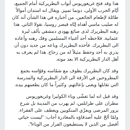
هذا وقد فتح غريغوريوس أبواب البطريركية أمام الجميع،
أيّام الحرب الأولى، دونما تمييز. ويقال انه استدان أموالاً
طائلة لإطعام الجائعين. من أخباره في هذا الشأن أنه كان
له صليب ماسي أهداه إيّاه قيصر روسيا، نقولا الثاني. هذا
رهنه البطريرك لدى صائغ يهودي دمشقي بألف ليرة
عثمانية. فلاحظه أحد أغنياء المسلمين وفك رهنه وأعاده
الى البطريرك. فأخذه البطريرك وباعه من جديد دون أن
يدري به أحد وحفظ مثيلاً له من زجاج. هذا لم يعرف به
أهل الدار البطريركية الا بعد موته.
وقد كان البطريرك يطوف مع شمّاسه وقوّاسه يجمع
المطروحين في الأزقة الى الدار البطريركية والمدرسة
التي تقابلها ويعنى بإعالتهم. وكثيراً ما كان يطعمهم بيده.
وقد قيل انه لما تفشّى وباء الكوليرا وغريغوريوس
مطران على طرابلس، لم يهرب من المدينة بل شرع
يزور المرضى ويعزّي المنكوبين ويعطف على الفقراء.
ولمّا ألحّ عليه أصدقاؤه بالمغادرة أجاب: “ليست حياتي
أفضل من الذين لا يستطيعون الفرار من الوباء!”.