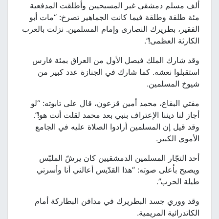
ألف مسلم دمشقي غير المسيحيين وأطلقت المدفعية
مئة طلقة وطلقة فيما كانت الجماهير تصرخ: “مات أبو
الفقير، بطريرك النصارى وإمام المسلمين. نزلت بالعرب
الكارثة العظمى!”.
وقد شارك الملك فيصل الأول من العراق بمئة فارس
استقبلوا نعشه. كما شارك في الجنازة عدد كبير من
شيوخ المسلمين.
مفتي البقاع، محمد أمين قزعون، قال على تابوته: “لو
أجاز لنا ديننا الإعتراف بنبي بعد محمد لقلت أنت هو!”.
وقد قيل إن المسلمين أرادوا الصلاة عليه في الجامع
الأموي الكبير.
أحد التجّار المسلمين الدمشقيين كان يرشّ الملبّس
ويصيح بأعلى صوته: “هذا القدّيس أعالني أنا وأسرتي
طيلة الحرب”.
وقد ووري جسد البطريرك في مدافن البطاركة أمام
الكاتدرائية المريمية.