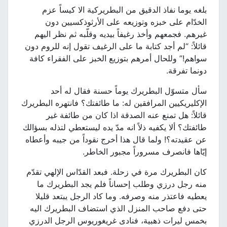
بلغه يوما نفاذ الدقيق من البطريركية الا كيساً عزم
الخدّام على خبزه وتوزيعه على الأرثوذكسيين دون
غيرهم. فجمعهم وأخذ رغيفاً بيديه وقلّبه ثم نظر اليهم
قائلاً: “لم أجد كتابة ما على الرغيف تقول إنه للروم دون
سواهم!” وللحال أمرهم بتوزيع الخبز على الفقراء كافة
دونما تفرقة.
سأل متسوّل البطريرك يوماً حسنة فقال له أحد
الإكليريكيين المرافقين له: ما طائفتك؟ فانتهره البطريرك
قائلاً: هل تمنع عنه الصدقة اذا كان من طائفة غير
طائفتك؟ ألا يكفيه ذلاً انه مدّ يده ليستعطي لتذله بسؤالك
عن عقيدته؟! ولما قال هذا أخرج نقوداً من جيبه وأعطاه
إيّاها فانصرف مسروراً مجبور الخاطر.
كان البطريرك مرة في زحلة. فبعد القدّاس الإلهي تقدّم
منه رجل درزي وطلب إحساناً فلم يجد البطريرك ما
يعطيه فاعتذر منه وصرفه. وما كاد الرجل يبتعد قليلا
حتى دفع صاحب المنزل الذي استضاف البطريرك اليه
بخمس ليرات ذهبية، فنادى غريغوريوس الرجل الدرزي