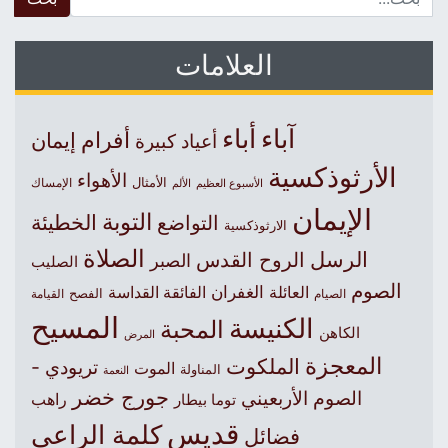
العلامات
آباء
أباء
أفرام
إيمان
أعياد كبيرة
الأرثوذكسية
الأهواء
الأمثال
الأسبوع العظيم
الإمساك
الألم
الإيمان
التوبة
التواضع
الخطيئة
الارثوذكسية
الصلاة
الرسل
الروح القدس
الصبر
الصليب
الصوم
الغفران
العائلة
الفائقة القداسة
الصيام
الفصح
القيامة
المسيح
الكنيسة
المحبة
الكاهن
المرض
المعجزة
الملكوت
تريودي -
الموت
المناولة
النعمة
جورج خضر
الصوم الأربعيني
راهب
توما بيطار
قديس
كلمة الراعي
فضائل