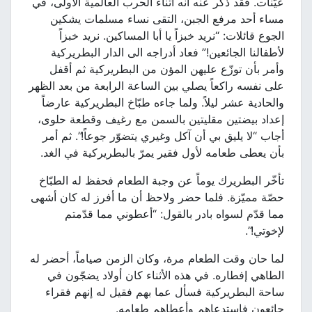
عيّنات. فقد ذكر عنه أنه أثناء الحرب العالمية الأولى، في
مساء أحد مرفع الجبن، التقى نساء مسلمات يشكين
الجوع قائلات: “نريد خبزاً يا أبا المساكين. نريد خبزاً
لأطفالنا الجائعين!” فعاد أدراجه الى الدار البطريركية
وأمر بأن توزّع عليهن المؤن من البطريركية ثم أقفل
على نفسه راكعاً يصلي بين الساعة الرابعة من بعد الظهر
والحادية عشر ليلاً. ولما جاءه طبّاخ البطريركية عارضاً
إعداد بيضتين مقليتين بالسمن مع رغيف وقطعة حلوى،
أجاب “لا يليق بي أن آكل وغيري يتضوّر جوعاً!”. ثم أمر
بأن يعطى طعامه لأول فقير يمرّ بالبطريركية في الغد.
تأخّر البطريرك يوماً عن وجبة الطعام فحفظ له الطبّاخ
حصّة مميّزة. فلما حضر ولاحظ أن ما أفرز له كان أشهى
مما قدّم لسواه بادر بالقول: “أعطوني مما قدّمتم
لإخوتي!”.
لما حان وقت الطعام مرة، وكان الزمن صياماً، أحضر له
الطاهي إفطاره. في هذه الأثناء كان أولاد يضجّون في
ساحة البطريركية فسأل عما بهم فقيل له إنهم فقراء
جائعون فاستدعاهم وأعطاهم طعامه.