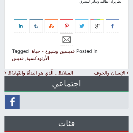
بطريرك أنطاكية وسائر المشرق
Posted in
قديسين وشيوخ - حياة
Tagged
الأرثوذكسية
,
قديس
Post navigation
الإنسان والخوف
الميلاد!!… الّذي هو البدأةُ والنّهايةُ!!.
اجتماعي
فئات