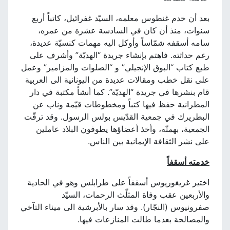
بعد أن خدم غنطوس معلمه، السيّد غفرائيل، كاتباً أربع
سنوات، منذ أن كان في السادسة عشرة من عمره،
سامه أسقفه شمّاساً وأوكل اليه مهمات كنسيّة عديدة،
رغم حداثته. فاهتم بإنشاء جريدة “الهديّة” وأشرف على
طبع كتاب “البوق الإنجيلي” و “الصلوات والمزامير” وعمل
على نقل خطب ومقالات عديدة من اليونانية الى العربية
قام بنشرها في جريدة “الهديّة”. كما أنشأ مكتبة في دار
المطرانية حفظ فيها كتباً ومخطوطات قيّمة وناب عن
البطريرك في جمعية القدّيس بولس الرسول. وقد ترقّت
الجمعية، بهمتّه، وأخذ أعضاؤها يطوفون البلاد عاملين
على نشر الثقافة الإيمانية بين الناس.
خدمته أسقفاً
اختير غريغوريوس أسقفاً على طرابلس وهو في الحادية
والأربعين عقب وفاة المثلّث الرحمات، السيّد
صفرونيوس (النجّار). وقد سار بالأبرشية الى ميناء التآخي
والمصالحة بعدما طالت المنازعات فيها.