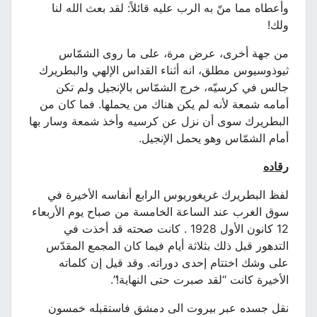
وأعطاه مما منّ به الرب عليه قائلاً: لقد بعث الله لنا
ولك!
من جهة أخرى، عرض مرة، على ما روى الشمّاس
ثيوذوسيوس مطلق، انه أثناء القداس الإلهي والبطريرك
جالس في كرسيّه، خرج الشمّاس بالإنجيل ولم تكن
أمامه شمعة لأنه لم يكن هناك من يحملها. فما كان من
البطريرك سوى أن نزل عن كرسيه وأخذ شمعة وسار بها
أمام الشمّاس وهو يحمل الإنجيل.
رقاده
لفظ البطريرك غريغوريوس الرابع أنفاسه الأخيرة في
سوق الغرب عند الساعة الخامسة من صباح يوم الأربعاء
12 كانون الأول 1928 . كانت صحته قد أخذت في
التدهور قبل ذلك بثلاثة أيام فيما كان المجمع المقدّس
على وشك اختتام إحدى دوراته. وقد قيل إن كلماته
الأخيرة كانت “لقد صبرت حتى النهاية!”.
نقل جسده عبر بيروت الى دمشق فاستقبله خمسون