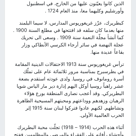
الذين كانوا يعيّنون عليها من الخارج، في اسطنبول
وأورشليم وكليهما معا، منذ العام 1724 .
كبطريرك، عزّز غريغوريوس المدارس، لا سيما البلمند
منها بعدما كان سلفه قد افتتحها في مطلع السنة 1900 .
كما أنشأ مجلّة النعمة سنة 1909 . وسعى الى تحريك
عجلة النهضة في سائر أرجاء الكرسي الأنطاكي وزار
بقاعاً عديدة منها.
ترأس غريغوريوس سنة 1913 الاحتفالات الدينية المقامة
في بطرسبرج بمناسبة مرور ثلاثمائة عام على تملّك
أسرة رومانوف في روسيا. ولدى عودته استقدم بضعة
عشر راهباً روسيا أوكل اليهم إدارة دير مار الياس شويا
البطريركي. وقد أعجب نصارى المنطقة بورع هؤلاء
الرهبان وزهدهم ووداعتهم ومحبتهم المسيحية الطاهرة
ونشاطهم. لكنهم عادوا فتركوا لبنان سنة 1915 إثر
الحرب العالمية الأولى.
أثناء هذه الحرب (1914 – 1918) تجلّت محبة البطريرك
وأحشاء رأفاته على الفقراء والمرضى والمظلومين ففتح