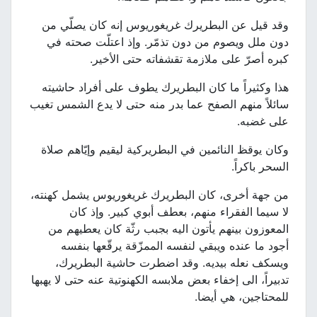
وقد قيل عن البطريرك غريغوريوس إنه كان يصلّي من
دون ملل ويصوم من دون تذمّر. وإذ اعتلّت صحته في
كبره أصرّ على ملازمة تقشفاته حتى الأخير.
هذا وكثيراً ما كان البطريرك يطوف على أفراد حاشيته
سائلاً منهم الصفح عما بدر منه حتى لا يدع الشمس تغيب
على غضبه.
وكان يوقظ النائمين في البطريركية ليقيم وإيّاهم صلاة
السحر باكراً.
من جهة أخرى، كان البطريرك غريغوريوس يشمل كهنته،
لا سيما الفقراء منهم، بعطف أبوي كبير. وإذ كان
المعوزون بينهم يأتون اليه بجبب رثّة كان يعطيهم من
أجود ما عنده ويبقي لنفسه الممزّقة يرقّعها بنفسه
ويسكف نعله بيديه. وقد اضطرت حاشية البطريرك،
تدبيراً، الى إخفاء بعض ملابسه الكهنوتية عنه حتى لا يهبها
للمحتاجين، هي أيضا.