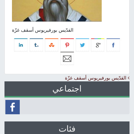
القدّيس بورفيريوس أسقف غزّة
Post navigation
القدّيس بورفيريوس أسقف غزّة
اجتماعي
فئات