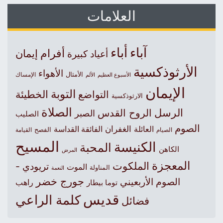
العلامات
آباء
أباء
أفرام
إيمان
أعياد كبيرة
الأرثوذكسية
الأهواء
الأمثال
الأسبوع العظيم
الإمساك
الألم
الإيمان
التوبة
التواضع
الخطيئة
الارثوذكسية
الصلاة
الرسل
الروح القدس
الصبر
الصليب
الصوم
الغفران
العائلة
الفائقة القداسة
الصيام
الفصح
القيامة
المسيح
الكنيسة
المحبة
الكاهن
المرض
المعجزة
الملكوت
تريودي -
الموت
المناولة
النعمة
جورج خضر
الصوم الأربعيني
راهب
توما بيطار
قديس
كلمة الراعي
فضائل