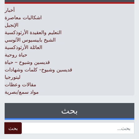
أخبار
اشكاليات معاصرة
الإنجيل
التعليم والعقيدة الأرثوذكسية
الشيخ باييسيوس الآثوسي
العائلة الأرثوذكسية
حياة روحية
قديسين وشيوخ – حياة
قديسين وشيوخ- كلمات وشهادات
ليتورجيا
مقالات وعظات
مواد سمع/بصرية
بحث
 for: