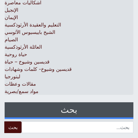
اشكاليات معاصرة
الإنجيل
الإيمان
التعليم والعقيدة الأرثوذكسية
الشيخ باييسيوس الآثوسي
الصيام
العائلة الأرثوذكسية
حياة روحية
قديسين وشيوخ – حياة
قديسين وشيوخ- كلمات وشهادات
ليتورجيا
مقالات وعظات
مواد سمع/بصرية
بحث
 for: