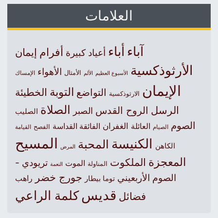
العلامات
آباء
أباء
أفرام
إيمان
أعياد كبيرة
الأرثوذكسية
الأهواء
الأمثال
الأسبوع العظيم
الإمساك
الألم
الإيمان
التوبة
التواضع
الخطيئة
الارثوذكسية
الصلاة
الرسل
الروح القدس
الصبر
الصليب
الصوم
الغفران
العائلة
الفائقة القداسة
الصيام
الفصح
القيامة
المسيح
الكنيسة
المحبة
الكاهن
المرض
المعجزة
الملكوت
تريودي -
الموت
المناولة
النعمة
جورج خضر
الصوم الأربعيني
راهب
توما بيطار
قديس
كلمة الراعي
فضائل