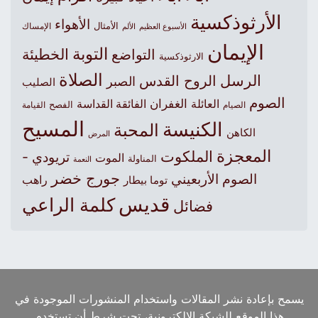
الأرثوذكسية
الأهواء
الأمثال
الأسبوع العظيم
الإمساك
الألم
الإيمان
التوبة
التواضع
الخطيئة
الارثوذكسية
الصلاة
الرسل
الروح القدس
الصبر
الصليب
الصوم
الغفران
العائلة
الفائقة القداسة
الصيام
الفصح
القيامة
المسيح
الكنيسة
المحبة
الكاهن
المرض
المعجزة
الملكوت
تريودي -
الموت
المناولة
النعمة
جورج خضر
الصوم الأربعيني
راهب
توما بيطار
قديس
كلمة الراعي
فضائل
يسمح بإعادة نشر المقالات واستخدام المنشورات الموجودة في
هذا الموقع للشبكة الالكترونية، تحت شرط أن تستخدم