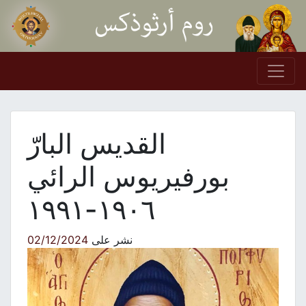
Skip to conten
Main Navigation
القديس البارّ
بورفيريوس الرائي
١٩٠٦-١٩٩١
نشر على
02/12/2024