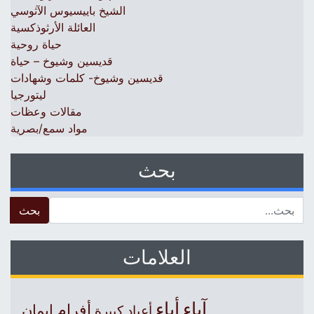
الشيخ باييسيوس الآثوسي
العائلة الأرثوذكسية
حياة روحية
قديسين وشيوخ – حياة
قديسين وشيوخ- كلمات وشهادات
ليتورجيا
مقالات وعظات
مواد سمع/بصرية
بحث
 for:
العلامات
آباء
أباء
أفرام
إيمان
أعياد كبيرة