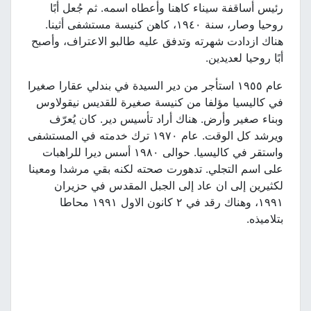
رئيس أساقفة سيناء كاهنا وأعطاه اسمه. ثم جُعل أبًا
روحيا وصار، سنة ١٩٤٠، كاهن كنيسة مستشفى أثينا.
هناك ازدادت شهرته وتدفق عليه طالبو الاعتراف، وأصبح
أبًا روحيا لعديدين.
عام ١٩٥٥ استأجر من دير السيدة في بندلي عقارا صغيرا
في كاليسيا مؤلفا من كنيسة صغيرة للقديس نيقولاوس
وبناء صغير وأرض. هناك أراد تأسيس دير. كان يُعرّف
ويرشد كل الوقت. عام ١٩٧٠ ترك خدمته في المستشفى
واستقر في كاليسيا. حوالى ١٩٨٠ أسس ديرا للراهبات
على اسم التجلي. تدهورت صحته لكنه بقي مرشدا ومعينا
لكثيرين إلى ان عاد إلى الجبل المقدس في حزيران
١٩٩١، وهناك رقد في ٢ كانون الاول ١٩٩١ محاطا
بتلاميذه.