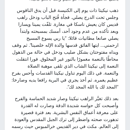
ذهب نيكيتا ذات يوم إلى الكنيسة قبل أن يدق الناقوس
وجلس تحت الدرج يصلي. فجأة فُتح الباب ودخل راهب
قديس كان يعيش ناسكا في مغارة. تلفّت يمينا ويسارا
وبعد تأكده من عدم وجود أحد، أمسك بمسبحته وابتدأ
يصلي صانعا مطانيات قائلا: “يا ربي يسوع المسيح
ارحمني… ايتها الفائق قدسها والدة الإله خلصينا”. ثم وقف
ويداه مفتوحتان بشكل صليب ودخل في حالة من الذهول
محاطًا بالنعمة مغمورًا بالنور غير المخلوق. فورا انتقلت
النعمة إلى نيكيتا الشاب الذي تلقى موهبة الصلاة
والنعمة. في ذلك اليوم تناول نيكيتا القدسات وأحس بفرح
عظيم يغمره. ثم أخذ يجري في البرية رافعا يديه وصارخا:
“المجد لك يا الله المجد لك”.
بعد ذلك تغيَّر الراهب نيكيتا وصار شديد الحماسة والفرح
وأصبحت كل حواسه شديدة الدقة وصارت له القدرة
على معرفة أعماق النفس البشرية. بعد فترة قصيرة
تدهورت صحته واضطر إلى ترك الجبل المقدس والعودة
إلى العالم. مكث في دير القديس خرالمبوس حيث رسمه