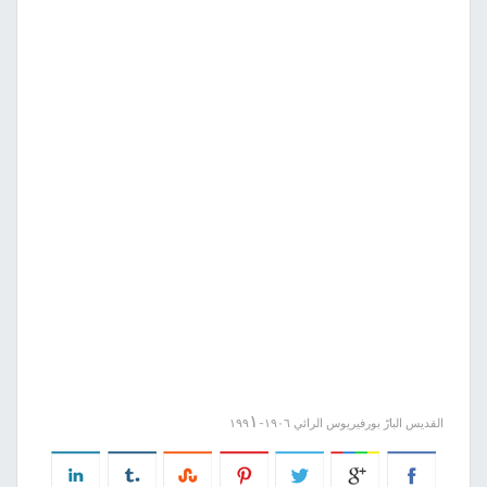
١
القديس البارّ بورفيريوس الرائي ١٩٠٦-١٩٩