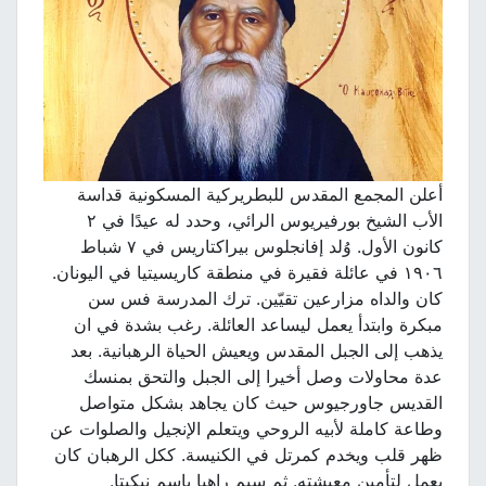
أعلن المجمع المقدس للبطريركية المسكونية قداسة
الأب الشيخ بورفيريوس الرائي، وحدد له عيدًا في ٢
كانون الأول. وُلد إفانجلوس بيراكتاريس في ٧ شباط
١٩٠٦ في عائلة فقيرة في منطقة كاريسيتيا في اليونان.
كان والداه مزارعين تقيّين. ترك المدرسة فس سن
مبكرة وابتدأ يعمل ليساعد العائلة. رغب بشدة في ان
يذهب إلى الجبل المقدس ويعيش الحياة الرهبانية. بعد
عدة محاولات وصل أخيرا إلى الجبل والتحق بمنسك
القديس جاورجيوس حيث كان يجاهد بشكل متواصل
وطاعة كاملة لأبيه الروحي ويتعلم الإنجيل والصلوات عن
ظهر قلب ويخدم كمرتل في الكنيسة. ككل الرهبان كان
يعمل لتأمين معيشته. ثم سيم راهبا باسم نيكيتا.