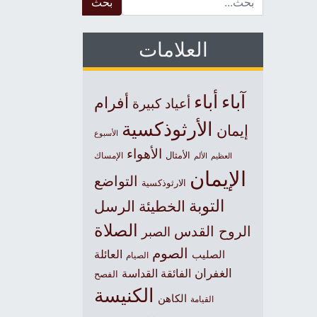
العلامات
آباء
أباء
أفرام
أعياد كبيرة
الأرثوذكسية
إيمان
الأسبوع
الأهواء
الأمثال
العظيم
الإمساك
الألم
الإيمان
التواضع
الارثوذكسية
التوبة
الخطيئة
الرسل
الصلاة
الروح القدس
الصبر
الصوم
الصليب
العائلة
الصيام
الغفران
الفائقة القداسة
الفصح
الكنيسة
الكاهن
القيامة