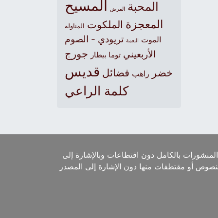
المسيح
المحبة
المرض
المعجزة
الملكوت
المناولة
تريودي - الصوم
الموت
النعمة
جورج
الأربعيني
توما بيطار
قديس
خضر
فضائل
راهب
كلمة الراعي
لمنشورات بالكامل دون اقتطاعات وبالإشارة إلى
لنصوص أو مقتطفات منها دون الإشارة إلى المصدر