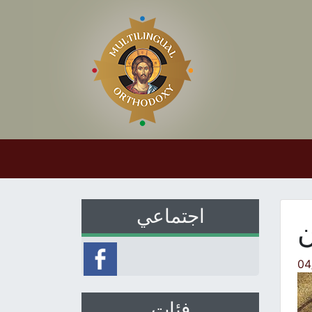
اجتماعي
ن
04
فئات