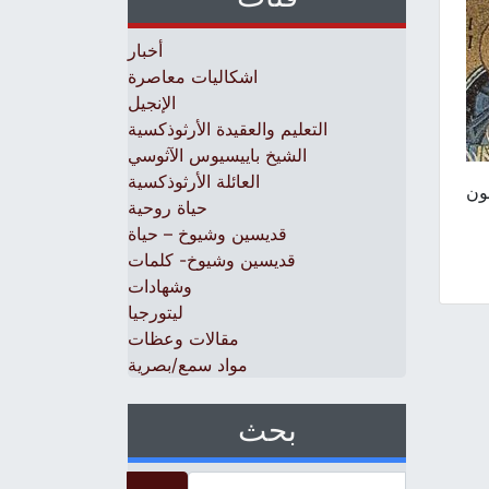
أخبار
اشكاليات معاصرة
الإنجيل
التعليم والعقيدة الأرثوذكسية
الشيخ باييسيوس الآثوسي
العائلة الأرثوذكسية
سون
حياة روحية
قديسين وشيوخ – حياة
قديسين وشيوخ- كلمات
وشهادات
ليتورجيا
مقالات وعظات
مواد سمع/بصرية
بحث
Search for: