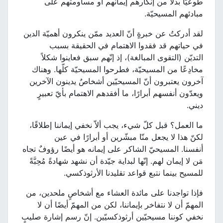
طوعيًّا بدلاً من إنكارهم إيمانهم أو مساومتهم على
مبادئهم المسيحيّة.
لقد أدركتُ عن خبرةٍ أنّ العديد ممّن ينكرون أهميّة الدين
في حياتهم قد فقدوا الاهتمام في الحقيقة بسبب
التديّن (التقوى المبالغة)، إذ إنّهم سبق فعاينوا شكلاً
مخادِعًا من المسيحيّة، فطرحوا المسيحيّة كلّها. وهناك
آخرون يعتبرون أنّ المسيحيّين أشخاصٌ يدينون الآخرين
ويعدّون أنفسهم أبرارًا، ما أفقدهم الاهتمام بأيّ تعبيرٍ
ديني.
ما العمل؟ قبل كلّ شيء، يجب ألاّ نخفي إيماننا إطلاقًا،
لكنّ هذا لا يجعل منّا مبشّرين أو أبرارًا في عين
أنفسنا. المسيحيّ الشاكر على إيمانه هو أيضًا رؤوفٌ تجاه
مَن لا إيمان لهم. إنّها لبداية جيّدة أن نشهد شهادةً مُحِبَّةً
للمسيح بينما نتبع قواعد تقليدنا الأرثوذكسي.
فإذا تواجدنا على مائدة العشاء مع أشخاصٍ ملحدين، من
المهمّ أن لا نتفاخر بإيماننا، لكن من المهمّ أيضًا أن لا
نخفي كوننا مسيحيّين أرثوذكسيّين. إنّ رسم إشارة صليبٍ