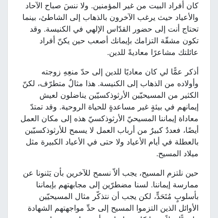
كان أفراد البيت من غير المؤمنين. ولا ننسَ صباح الآحاد
والأعياد حيث يرغب الآخرون بالذهاب إلى الشاطئ، بينما
تحتاج أنت إلى حضور القدّاس الإلهي في الكنيسة. وقد
تكون مشقّة التزامك بإيمانك أصعب حين يكنّ أفراد
عائلتك مشاعرًا معاديةً للدين.
أذكر عمًّا لي كان معاديًا للدين إلى حدّ منعِهِ زوجته
وأولاده من الذهاب إلى الكنيسة. هذا مثالٌ متطرّف، لكنّ
الكثير من المسيحيّين الأرثوذكسيّين يناضلون لعيش
إيمانهم في بيئةٍ غير مساعدةٍ للحياة الروحية. وقد تمتدّ
معاداة إيماننا المسيحيّ الأرثوذكسيّ هذه إلى مكان العمل
أيضًا، فعددٌ كبيرٌ من أرباب العمل لا يسمح للأرثوذكسيّين
بالعطلة في أيام الأعياد ولا حتى في الأعياد الكبيرة مثل
ميلاد المسيح.
حين نلتزم المسيح، يجب ألاّ نسمح للآخرين بأن يَثنونا عن
ممارسة إيماننا. لسنا مضطرّين إلى مجابهتهم بإيماننا
بأسلوبٍ مُتَحَدٍّ، لكن يجب أن نتذكّر مثال المسيحيّين
الأوائل الذين التزموا المسيح إلى حدِّ مواجهتهم الشهادة