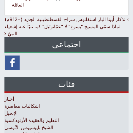
العائلة
Post navigation
تذكار أبينا البار استفانوس سراج القسطنطينية الجديد (+912م)
لماذا سمّي المسيح “يسوع” لا “عمّانوئيل” كما تنبّأ عنه إشعياء
النبيّ
اجتماعي
فئات
أخبار
اشكاليات معاصرة
الإنجيل
التعليم والعقيدة الأرثوذكسية
الشيخ باييسيوس الآثوسي