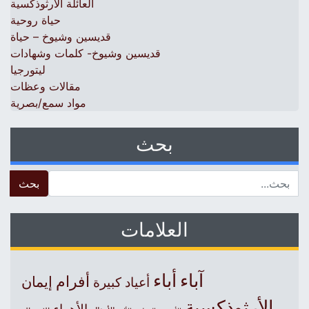
العائلة الأرثوذكسية
حياة روحية
قديسين وشيوخ – حياة
قديسين وشيوخ- كلمات وشهادات
ليتورجيا
مقالات وعظات
مواد سمع/بصرية
بحث
 for:
العلامات
آباء
أباء
أفرام
إيمان
أعياد كبيرة
الأرثوذكسية