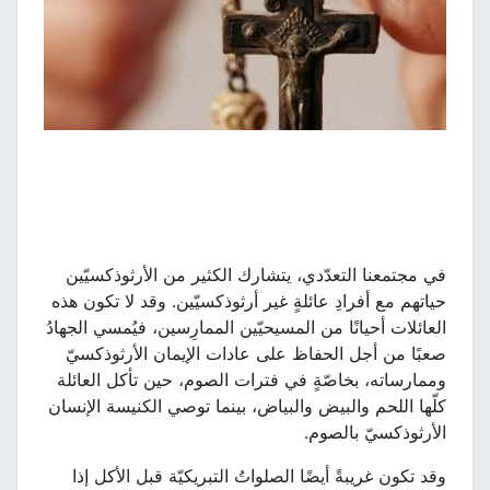
في مجتمعنا التعدّدي، يتشارك الكثير من الأرثوذكسيّين
حياتهم مع أفرادِ عائلةٍ غير أرثوذكسيّين. وقد لا تكون هذه
العائلات أحيانًا من المسيحيّين الممارِسين، فيُمسي الجهادُ
صعبًا من أجل الحفاظ على عادات الإيمان الأرثوذكسيّ
وممارساته، بخاصّةٍ في فترات الصوم، حين تأكل العائلة
كلّها اللحم والبيض والبياض، بينما توصي الكنيسة الإنسان
الأرثوذكسيّ بالصوم.
وقد تكون غريبةً أيضًا الصلواتُ التبريكيّة قبل الأكل إذا