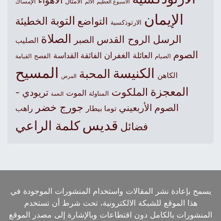
الأهواء
الأمثال
الأسبوع العظيم
الإمساك
الألم
الإيمان
التوبة
التواضع
الخطيئة
الارثوذكسية
الصلاة
الرسل
الروح القدس
الصبر
الصليب
الصوم
الغفران
العائلة
الفائقة القداسة
الصيام
الفصح
القيامة
المسيح
الكنيسة
المحبة
الكاهن
المرض
المعجزة
الملكوت
تريودي -
الموت
المناولة
النعمة
جورج خضر
الصوم الأربعيني
راهب
توما بيطار
قديس
كلمة الراعي
فضائل
يسمح بإعادة نشر المقالات واستخدام المنشورات الموجودة في
هذا الموقع للشبكة الالكترونية، تحت شرط أن تستخدم
المنشورات بالكامل دون اقتطاعات وبالإشارة إلى مصدر الموقع