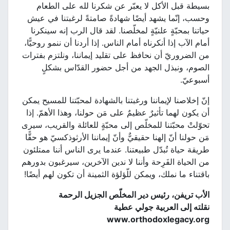
بسيطة قبل الأكل لا يعبّر عن شكرنا لله على الطعام
وحسب، إنّما يشهد أيضًا شهادةً صامتةً لرغبتنا في عيش
حياتنا بمحبّةٍ علنيّةٍ لمخلّصنا. لقد قال الرب إنه سينكرنا
أمام الآب إذا أنكرناه أمام الناس. إذا أردنا أن ننمو روحيًّا،
من الضروريّ أن نحافظ على تقليد إيماننا، ونلتزم بفترات
الصوم، ونبذل الجهد من أجل حضور القدّاس بشكلٍ
أسبوعيّ.
إنّ إخلاصنا لإيماننا ورغبتنا بالشهادة لمحبّتنا للمسيح يمكن
أن يكون لهما تأثيرٌ عظيمٌ على مَن حولنا، وهذا الأهمّ. إذا
تحوّلتْ محبّتنا للمخلّص إلى محبّةٍ للعائلة والقريب، سيرى
مَن حولنا أنّ إلهنا حقيقيٌّ وأنّ إيماننا الأرثوذكسيّ هو حقًّا
طريقة حياة تُبدّل طبيعتنا. عندما يرى الناس أننا ممتلئون
من الحياة الفَرِحة وأننا لا ندين الآخرين، سيرغبون بدورهم
باقتناء ما نملك، ويمكن للّؤلؤة الثمينة أن تكون لهم أيضًا!
الأب تريفن، رئيس دير المخلّص الجزيل الرحمة
نقلته إلى العربية جولي عطية
www.orthodoxlegacy.org