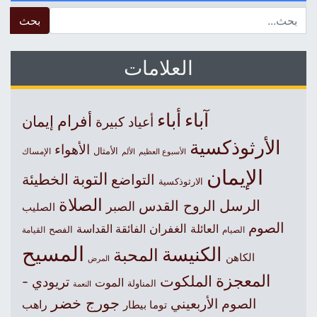
 for:
العلامات
آباء
أباء
أفرام
إيمان
أعياد كبيرة
الأرثوذكسية
الأهواء
الأمثال
الأسبوع العظيم
الإمساك
الألم
الإيمان
التوبة
التواضع
الخطيئة
الارثوذكسية
الصلاة
الرسل
الروح القدس
الصبر
الصليب
الصوم
الغفران
العائلة
الفائقة القداسة
الصيام
الفصح
القيامة
المسيح
الكنيسة
المحبة
الكاهن
المرض
المعجزة
الملكوت
تريودي -
الموت
المناولة
النعمة
جورج خضر
الصوم الأربعيني
راهب
توما بيطار