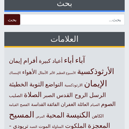
بحث
 for:
العلامات
آباء
أباء
أفرام
إيمان
أعياد كبيرة
الأرثوذكسية
الأهواء
الأمثال
الأسبوع العظيم
الإمساك
الألم
الإيمان
التوبة
التواضع
الخطيئة
الارثوذكسية
الصلاة
الرسل
الروح القدس
الصبر
الصليب
الصوم
الغفران
العائلة
الفائقة القداسة
الصيام
الفصح
القيامة
المسيح
الكنيسة
المحبة
الكاهن
المرض
المعجزة
الملكوت
تريودي -
الموت
المناولة
النعمة