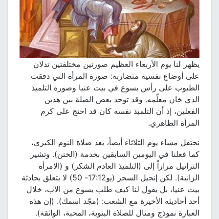
يظهر لنا يوم الأربعاء العظيم صورتين مختلفتين تدلان
على أوضاع نفسية متضاربة: صورة المرأة التي دفقت
الطيوب على رأس يسوع في بيت عنيا وصورة التلميذ
الذي خان معلّمه. وقد توجد بعض الصلة بين هذين
الفعلين، إذ أن التلميذ نفسه كان قد احتج على كرم
المرأة الظاهري.
نحتفل مساء يوم الثلاثاء أيضاً، بعد صلاة النوم الكبرى،
كما فعلنا في اليومين السابقين بخدمة (الختن). وتشير
التراتيل مراراً إلى (التلميذ العادم الشكر) و (الامرأة
الزانية). لكن إنجيل السحر (يو17:12- 50) لا يتعلق بحادثة
بيت عنيا، بل يقول لنا كيف طلب يسوع من الآب، خلال
أحد أحاديثه الأخيرة مع الشعب: (مجّد اسمك). (إن هذه
العبارة نموذج ومثال للصلاة البنوية، المحبة، الواثقة).