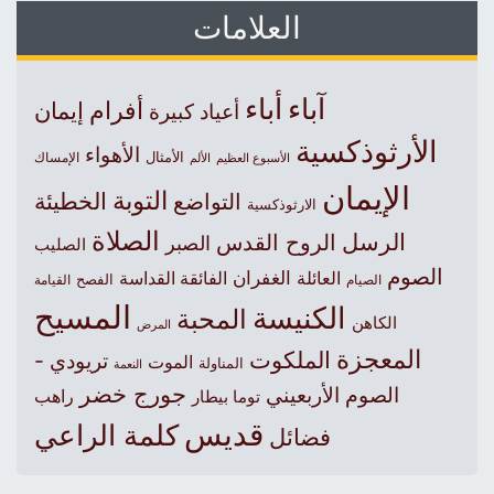
العلامات
آباء
أباء
أفرام
إيمان
أعياد كبيرة
الأرثوذكسية
الأهواء
الأمثال
الأسبوع العظيم
الإمساك
الألم
الإيمان
التوبة
التواضع
الخطيئة
الارثوذكسية
الصلاة
الرسل
الروح القدس
الصبر
الصليب
الصوم
الغفران
العائلة
الفائقة القداسة
الصيام
الفصح
القيامة
المسيح
الكنيسة
المحبة
الكاهن
المرض
المعجزة
الملكوت
تريودي -
الموت
المناولة
النعمة
جورج خضر
الصوم الأربعيني
راهب
توما بيطار
قديس
كلمة الراعي
فضائل