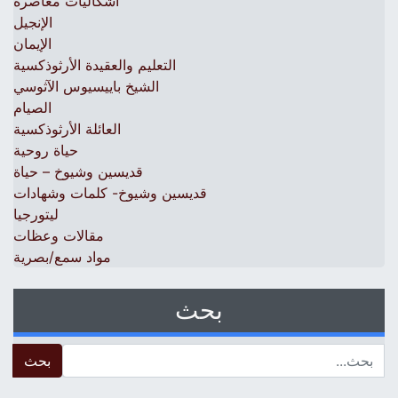
اشكاليات معاصرة
الإنجيل
الإيمان
التعليم والعقيدة الأرثوذكسية
الشيخ باييسيوس الآثوسي
الصيام
العائلة الأرثوذكسية
حياة روحية
قديسين وشيوخ – حياة
قديسين وشيوخ- كلمات وشهادات
ليتورجيا
مقالات وعظات
مواد سمع/بصرية
بحث
 for: