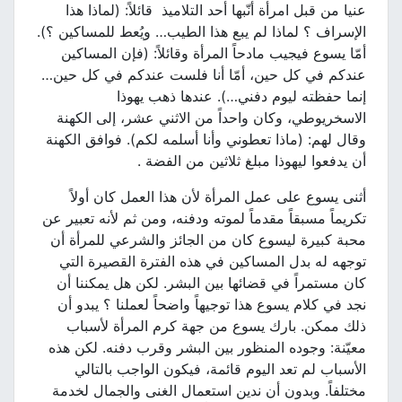
عنيا من قبل امرأة أنّبها أحد التلاميذ قائلاً: (لماذا هذا
الإسراف ؟ لماذا لم يبع هذا الطيب… ويُعط للمساكين ؟).
أمّا يسوع فيجيب مادحاً المرأة وقائلاً: (فإن المساكين
عندكم في كل حين، أمّا أنا فلست عندكم في كل حين…
إنما حفظته ليوم دفني…). عندها ذهب يهوذا
الاسخريوطي، وكان واحداً من الاثني عشر، إلى الكهنة
وقال لهم: (ماذا تعطوني وأنا أسلمه لكم). فوافق الكهنة
أن يدفعوا ليهوذا مبلغ ثلاثين من الفضة .
أثنى يسوع على عمل المرأة لأن هذا العمل كان أولاً
تكريماً مسبقاً مقدماً لموته ودفنه، ومن ثم لأنه تعبير عن
محبة كبيرة ليسوع كان من الجائز والشرعي للمرأة أن
توجهه له بدل المساكين في هذه الفترة القصيرة التي
كان مستمراً في قضائها بين البشر. لكن هل يمكننا أن
نجد في كلام يسوع هذا توجيهاً واضحاً لعملنا ؟ يبدو أن
ذلك ممكن. بارك يسوع من جهة كرم المرأة لأسباب
معيّنة: وجوده المنظور بين البشر وقرب دفنه. لكن هذه
الأسباب لم تعد اليوم قائمة، فيكون الواجب بالتالي
مختلفاً. وبدون أن ندين استعمال الغنى والجمال لخدمة