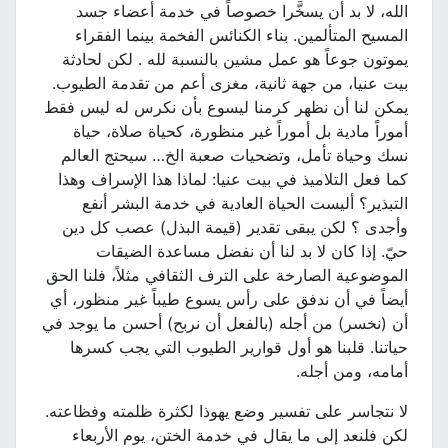
الله، لا بد أن يسخَّرا خصوصاً في خدمة أعضاء جسد
المسيح المتألمين. بناء الكنائس الفخمة بينما الفقراء
يموتون جوعاً هو عمل مشين بالنسبة لله . لكن لحادثة
بيت عنيا، من جهة ثانية، مغزى أعم من تقدمة الطيوب.
يمكن لنا أن نظهر كرمنا ليسوع بأن نكرس له ليس فقط
أموراً مادية بل أموراً غير منظورة، كحياة صلاة، حياة
نسك وحياة تأمل، وتضحيات صعبة الخ… سيحتج العالم
كما فعل التلاميذ في بيت عنيا: لماذا هذا الإسراف وهذا
التبذير؟ أليست الحياة العادية في خدمة البشر أنفع
وأجدى ؟ لكن يبقى تقدير (قيمة البذل) عصب كل دين
حيّ. إذا كان لا بد لنا أن نفضل مساعدة الضيقات
الموضوعية الصارخة على الترف الثقافي مثلاً، فلنا الحق
أيضاً في أن ندفق على رأس يسوع طيباً غير منظور، أي
أن (نخسر) من أجله (بالفعل أن نربح) أحسن ما يوجد في
حياتنا. قلبنا هو أول قوارير الطيوب التي يجب كسرها
أمامه، ومن أجله.
لا نتجاسر على تفسير وضع يهوذا لكثرة ظلمته وفظاعته.
لكن فلنعد إلى ما يقال في خدمة الختن، يوم الأربعاء