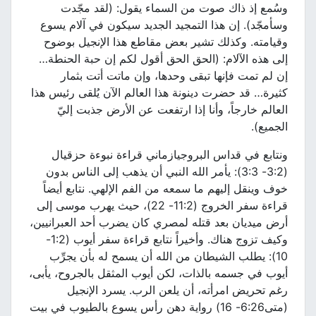
وسُمع إذ ذاك صوت من السماء يقول: (لقد مجّدت
وسأمجّد). إن هذا التمجيد الجديد سيكون في آلام يسوع
وقيامته. وكذلك تشير بعض مقاطع هذا الإنجيل بوضوح
إلى هذه الآلام: (الحق الحق أقول لكم إن حبة الحنطة…
إن لم تمت فإنها تبقى وحدها، وإن ماتت أتت بثمار
كثيرة… قد حضرت دينونة هذا العالم الآن يُلقى رئيس هذا
العالم خارجاً، وأنا إذا ارتفعت عن الأرض جذبت إليّ
الجميع).
ونتابع في قداس البروجيازماني قراءة نبوءة حزقيال
(3:2- 3:3): يأمر الله النبي أن يذهب إلى الناس بدون
خوف وينقل إليهم ما سمعه من الفم الإلهي. نتابع أيضاً
قراءة سفر الخروج (11:2- 22)، حيث يهرب موسى إلى
أرض ميديان بعد قتله لمصري كان يضرب أحد العبرانيين،
وكيف تزوج هناك. وأخيراً نتابع قراءة سفر أيوب (1:2-
10): يطلب الشيطان من الله أن يسمح له بأن يجرِّب
أيوب في جسمه بالذات، لكن أيوب المثقل بالجروح، يأبى،
رغم تحريض امرأته، أن يلعن الرب. يسرد الإنجيل
(متى6:26- 16) رواية دهن رأس يسوع بالطيوب في بيت