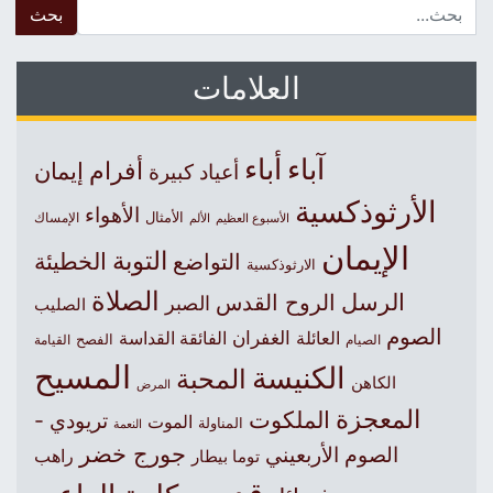
 for:
العلامات
آباء
أباء
أفرام
إيمان
أعياد كبيرة
الأرثوذكسية
الأهواء
الأمثال
الأسبوع العظيم
الإمساك
الألم
الإيمان
التوبة
التواضع
الخطيئة
الارثوذكسية
الصلاة
الرسل
الروح القدس
الصبر
الصليب
الصوم
الغفران
العائلة
الفائقة القداسة
الصيام
الفصح
القيامة
المسيح
الكنيسة
المحبة
الكاهن
المرض
المعجزة
الملكوت
تريودي -
الموت
المناولة
النعمة
جورج خضر
الصوم الأربعيني
راهب
توما بيطار