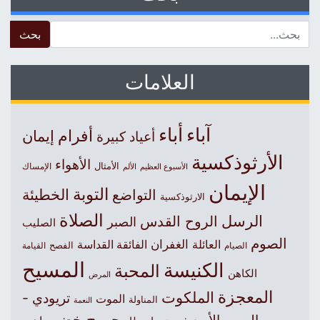
 for:
العلامات
آباء
أباء
أفرام
إيمان
أعياد كبيرة
الأرثوذكسية
الأهواء
الأمثال
الأسبوع العظيم
الإمساك
الألم
الإيمان
التوبة
التواضع
الخطيئة
الارثوذكسية
الصلاة
الرسل
الروح القدس
الصبر
الصليب
الصوم
الغفران
العائلة
الفائقة القداسة
الصيام
الفصح
القيامة
المسيح
الكنيسة
المحبة
الكاهن
المرض
المعجزة
الملكوت
تريودي -
الموت
المناولة
النعمة
جورج خضر