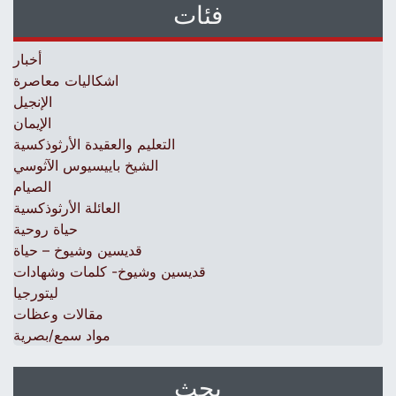
فئات
أخبار
اشكاليات معاصرة
الإنجيل
الإيمان
التعليم والعقيدة الأرثوذكسية
الشيخ باييسيوس الآثوسي
الصيام
العائلة الأرثوذكسية
حياة روحية
قديسين وشيوخ – حياة
قديسين وشيوخ- كلمات وشهادات
ليتورجيا
مقالات وعظات
مواد سمع/بصرية
بحث