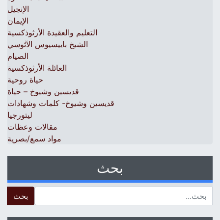
الإنجيل
الإيمان
التعليم والعقيدة الأرثوذكسية
الشيخ باييسيوس الآثوسي
الصيام
العائلة الأرثوذكسية
حياة روحية
قديسين وشيوخ – حياة
قديسين وشيوخ- كلمات وشهادات
ليتورجيا
مقالات وعظات
مواد سمع/بصرية
بحث
 for: