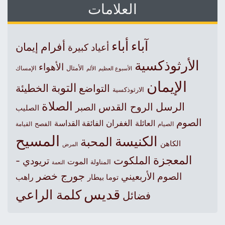
العلامات
آباء
أباء
أفرام
إيمان
أعياد كبيرة
الأرثوذكسية
الأهواء
الأمثال
الأسبوع العظيم
الإمساك
الألم
الإيمان
التوبة
التواضع
الخطيئة
الارثوذكسية
الصلاة
الرسل
الروح القدس
الصبر
الصليب
الصوم
الغفران
العائلة
الفائقة القداسة
الصيام
الفصح
القيامة
المسيح
الكنيسة
المحبة
الكاهن
المرض
المعجزة
الملكوت
تريودي -
الموت
المناولة
النعمة
جورج خضر
الصوم الأربعيني
راهب
توما بيطار
قديس
كلمة الراعي
فضائل