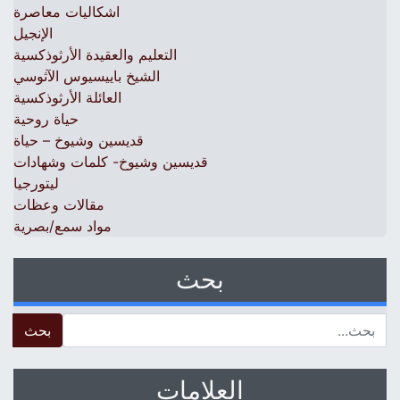
اشكاليات معاصرة
الإنجيل
التعليم والعقيدة الأرثوذكسية
الشيخ باييسيوس الآثوسي
العائلة الأرثوذكسية
حياة روحية
قديسين وشيوخ – حياة
قديسين وشيوخ- كلمات وشهادات
ليتورجيا
مقالات وعظات
مواد سمع/بصرية
بحث
 for:
العلامات