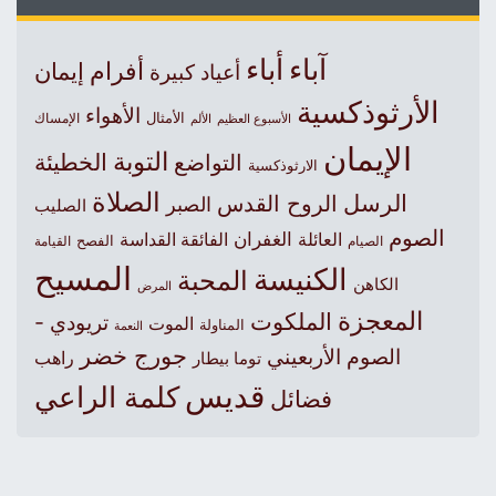
آباء
أباء
أفرام
إيمان
أعياد كبيرة
الأرثوذكسية
الأهواء
الأمثال
الأسبوع العظيم
الإمساك
الألم
الإيمان
التوبة
التواضع
الخطيئة
الارثوذكسية
الصلاة
الرسل
الروح القدس
الصبر
الصليب
الصوم
الغفران
العائلة
الفائقة القداسة
الصيام
الفصح
القيامة
المسيح
الكنيسة
المحبة
الكاهن
المرض
المعجزة
الملكوت
تريودي -
الموت
المناولة
النعمة
جورج خضر
الصوم الأربعيني
راهب
توما بيطار
قديس
كلمة الراعي
فضائل