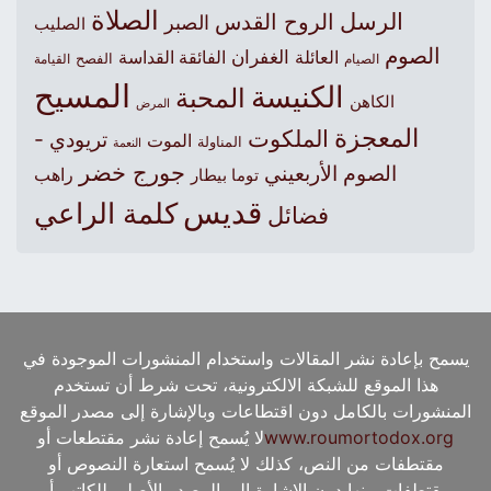
الصلاة
الرسل
الروح القدس
الصبر
الصليب
الصوم
الغفران
العائلة
الفائقة القداسة
الصيام
الفصح
القيامة
المسيح
الكنيسة
المحبة
الكاهن
المرض
المعجزة
الملكوت
تريودي -
الموت
المناولة
النعمة
جورج خضر
الصوم الأربعيني
راهب
توما بيطار
قديس
كلمة الراعي
فضائل
يسمح بإعادة نشر المقالات واستخدام المنشورات الموجودة في
هذا الموقع للشبكة الالكترونية، تحت شرط أن تستخدم
المنشورات بالكامل دون اقتطاعات وبالإشارة إلى مصدر الموقع
www.roumortodox.org
لا يُسمح إعادة نشر مقتطعات أو
مقتطفات من النص، كذلك لا يُسمح استعارة النصوص أو
مقتطفات منها دون الإشارة إلى المصدر الأصلي للكاتب أو