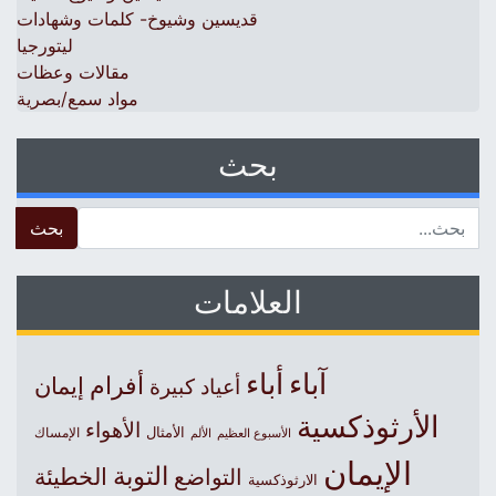
قديسين وشيوخ- كلمات وشهادات
ليتورجيا
مقالات وعظات
مواد سمع/بصرية
بحث
 for:
العلامات
آباء
أباء
أفرام
إيمان
أعياد كبيرة
الأرثوذكسية
الأهواء
الأمثال
الأسبوع العظيم
الإمساك
الألم
الإيمان
التوبة
التواضع
الخطيئة
الارثوذكسية