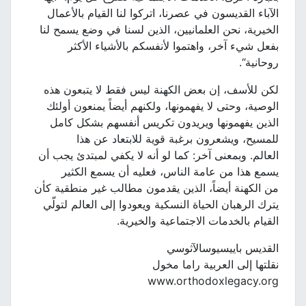
الآباء القديسون في عصرنا، اتركوا لنا القيام بالأعمال
الخيرية، نحن العلمانيين، الذين لسنا في وضع يسمح لنا
بفعل شيء آخر، واهتموا لأنفسكم بالأشياء الأكثر
روحانية“.
لكن للأسف، إن بعض الكهنة ليس فقط لا يتبعون هذه
الوصية، وحتى لا يفهمونها، ولكنهم أيضاً يمنعون أولئك
الذين يفهمونها ويريدون تكريس أنفسهم بشكل كامل
للمسيح، ويشعرون برغبة قوية للابتعاد عن هذا
العالم. وبمعنى آخر: كما لو أنه لا يكفي لمبتدئ يجب أن
يسمع هذا من عامة الناس، فعليه أن يسمع الكثير
من الكهنة أيضاً، الذين يقدمون مطالب غير منطقية كأن
يترك الرهبان الحياة النسكية ويعودوا إلى العالم لتولّي
القيام بالخدمات الاجتماعية والخيرية.
القديس باييسيوسالآثوسي
نقلتها إلى العربية راما مخول
www.orthodoxlegacy.org