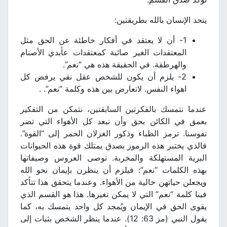
يتحد الإنسان بالله بطريقتين:
1- أن لا يعتقد في أفكار خاطئة عن الحق مثل
المعتقدات الغير صائبة كمعتقدات عأبدي الأصنام
والهرطقة. في الحقيقة هذه هي “نعم”.
2- يلزم أن يكون للشخص عقل نقي يرفض كل
اهواء النفس. لاتعارض بين هذه وكلمة “نعم”. .
عندما نتمسك بالفكرتين السابقتين، نتمكن من التفكير
بعمق في الكائن بحق وأن نبعد كل الأهواء التي تضر
نفوسنا. ترمز الظباء وذكور الغزلان الحمر إلى “القوة”.
فالذي يختبر هذه الرموز بصدق يمتلك قوة هذه الحيوانات
البرية المستهلكة والمخربة. توصى العروس وصيفاتها
بهذه الكلمات “نعم”: فيلزم أن ينظرن بإيمان نحو الله
ويجعلن حياتهن خالية من الأهواء. وعندما يتحقق هذا تتأكد
فينا كلمة “نعم” التي لا يمكن تغيرها. هذا هو القسم الذي
يقوى الحق في الإيمان ويُمجد كل واحد يتمسك به، كما
يقول النبي (مز 63: 12). عندما ينظر الشخص بثبات إلى