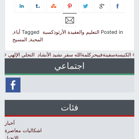
Posted in
التعليم والعقيدة الأرثوذكسية
Tagged
أباء
,
المحبة
,
المسيح
Post navigation
الكنيسةسفينةفيبحركلمةالله سفر نشيد الأنشاد
التجلي الإلهي
اجتماعي
فئات
أخبار
اشكاليات معاصرة
الإنجيل