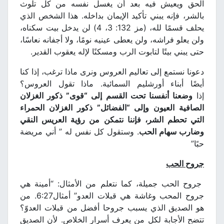
الحق ويعيش فيه بعد أن يغسل نفسه من كل تلوث
بالشر، فإنه يبني تأكيد الإيمان بداخله. هذا الشخص الذي
يحلف قسمًا لله، (مز 132: 3، 4) لن يدخل بيت سكناه،
ولن يعلو فراشه، ولن يعطى عينيه نومًا، ولا أجفانه نعاسًا،
حتى يبني بيتًا لتابوت الرب ومسكنًا لإله يعقوب القدير.
دعونا نستمع إلى تعاليم العروس ونرى ماذا ترغب، إذا كنا
أيضًا أبناء أورشليم السمائية. ماذا تقول العروس؟
إذا
وضعنا أنفسنا تحت القسم إلى “قوى” ذكور الغزلان
الصافية العيون وإلى “الفضائل” ذكور الغزلان الحمراء
التي تحطم الشر، فإننا نتمكن من رؤية العريس النقي
وضارب سهام الحب
. وستقول كل نفس له ” أني مريضة
حبًا”
جروح الحب
جروح الحب جميلة، كما نتعلم من الأمثال: “أمينة هي
جروح المحب وغاشة هي قبلات العدو” أمثال6:27. من
هو الصديق الذي يسبب جروحا أفضل من قبلات العدوّ؟
تتضح الأجابة لكل من يعرف أسرار الخلاص. لأن الصديق