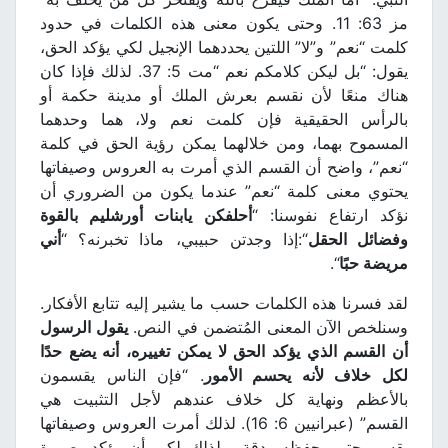
مز 63: 11. وحتى يكون معنى هذه الكلمات في حدود
كلمت “نعم” و”لا” اللتين يحددهما الإنجيل لكي يؤكد الحق،
يقول: “بل ليكن كلامكم نعم “مت 5: 37. لذلك فإذا كان
هناك منعًا لأن نقسم بعرش الملك أو مدينة حكمة أو
بالرأس الحقيقية فإن كلمت نعم ولا، هما وحدهما
المسموح بهما، ومن خلالهما يمكن رؤية الحق في كلمة
“نعم”، واضح أن القسم الذي أمرت به العروس وصيفاتها
يحتوي معنى كلمة “نعم” عندما يكون من الضروري أن
نؤكد ارتفاع نفوسنا: “
أحلفكن يابنات أورشليم بالقوة
وفضائل الحقل
“:إذا وجدتن حبيبي، ماذا تخبرنه؟ “
أني
مريضة حبًا
“.
لقد فسرنا هذه الكلمات حسب ما يشير إليه تتابع الأفكار.
وسنلخص الآن المعنى المُتضمن في النص.
يقول الرسول
أن القسم الذي يؤكد الحق لا يمكن تغييره، أنه يضع حدًا
لكل خلاف لأنه يحسم الأمور
. “فإن الناس يقسمون
بالأعظم ونهاية كل خلاف عندهم لأجل التثبيت هي
القسم” (عبرانيين 6: 16). لذلك أمرت العروس وصيفاتها
بقسم حتى يحفظه بدقة. ولذلك لكي أن يؤكد بصورة