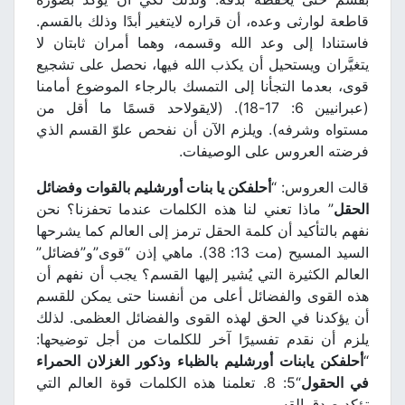
قاطعة لوارثى وعده، أن قراره لايتغير أبدًا وذلك بالقسم.
فاستنادا إلى وعد الله وقسمه، وهما أمران ثابتان لا
يتغيَّران ويستحيل أن يكذب الله فيها، نحصل على تشجيع
قوى، بعدما التجأنا إلى التمسك بالرجاء الموضوع أمامنا
(عبرانيين 6: 17-18). (لايقولاحد قسمًا ما أقل من
مستواه وشرفه). ويلزم الآن أن نفحص علوّ القسم الذي
فرضته العروس على الوصيفات.
قالت العروس: “
أحلفكن يا بنات أورشليم بالقوات وفضائل
الحقل
” ماذا تعني لنا هذه الكلمات عندما تحفزنا؟ نحن
نفهم بالتأكيد أن كلمة الحقل ترمز إلى العالم كما يشرحها
السيد المسيح (مت 13: 38). ماهي إذن “قوى”و”فضائل”
العالم الكثيرة التي يُشير إليها القسم؟ يجب أن نفهم أن
هذه القوى والفضائل أعلى من أنفسنا حتى يمكن للقسم
أن يؤكدنا في الحق لهذه القوى والفضائل العظمى. لذلك
يلزم أن نقدم تفسيرًا آخر للكلمات من أجل توضيحها:
“
أحلفكن يابنات أورشليم بالظباء وذكور الغزلان الحمراء
في الحقول
“5: 8. تعلمنا هذه الكلمات قوة العالم التي
تؤكد صدق القسم.