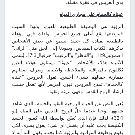
يدي العريس في فقرة مقبلة.
عيناه كالحمام على مجارى المياه
الرؤية هي الوظيفة الطبيعية للعين، ولهذا السبب
فموضعها يقع أعلى جميع الحواس. ولذلك فهي مؤهلة
بالطبيعة لقيادة كل جسد. نسمع عن بعض الأشخاص
يذكرهم الكتاب المقدس، ويقودنا إلى الحق مثل “الرائي”
1صموئيل11:9، و”الناظر” و”الرقيب” حزقيال17:3، يُسمى
الآنبياء هؤلاء الأشخاص “عيونًا” ويمثلون هؤلاء الذين
يُكلفون بالمراقبة والملاحظة والانتباه. ونعرف صفاتهم
بمقارنة جمالهم بشيء أحسن. تقول العروس “عيناه
كالحمام”، تمدح العروس عيون العريس لأنها تعمل حسب
ارشاد الروح القدس وفهي بريئة ونقية.
يُعبر النص عن الحياة الروحية النقية بالحمام، الذي شاهد
شبيهها يوحنا عندما حلَّ الروح القدس على المياه (يو
32:1)، لذلك فإن الذي يُعيّن بواسطة الله كعيون لجسد
الكنيسة يجب عليه أن يغسل أي شيء يعوق بصره، لكي
يقوم بوظيفة المراقبة والرؤية كما يجب. يقول الله أنه لا