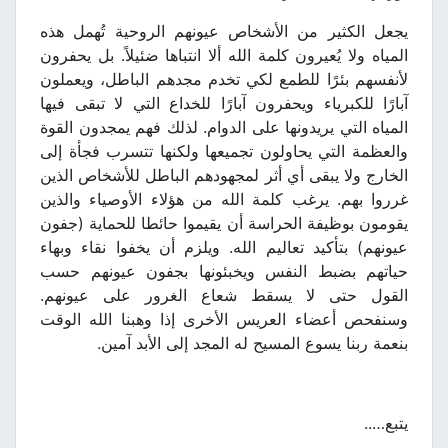
يجعل الكثير من الأشخاص عيونهم الروحية تُهمل هذه
المياه ولا يُعيرون كلمة الله ألا انتباها ضئيلاً. بل يحفرون
لأنفسهم بئرًا للطمع لكي تخدم مجدهم الباطل، ويعملون
آبارًا للكبرياء ويحفرون آبارًا للخداع التي لا تبقى فيها
المياه التي يريدونها على الدوام. لذلك فهم يمجدون القوة
والعظمة التي يحاولون تجميعها ولكنها تتسرب فجأة إلى
الخارج ولا يبقى أي أثر لمجهودهم الباطل للأشخاص الذين
غرروا بهم. يرغب كلمة الله من هؤلاء الأوصياء والذين
يقومون بوظيفة الحراسة أن يقيموا حائطا للحماية (جفون
عيونهم) بتأكيد تعاليم الله. ويلزم أن يخفوا نقاء وبهاء
حياتهم بضبط النفس ويخبئونها بجفون عيونهم حسب
القول حتى لا يسقط شعاع الغرور على عيونهم.
وسنفحص أعضاء العريس الأخرى إذا وهبنا الله الوقت
بنعمة ربنا يسوع المسيح له المجد إلى الأبد آمين.
يتبع…..