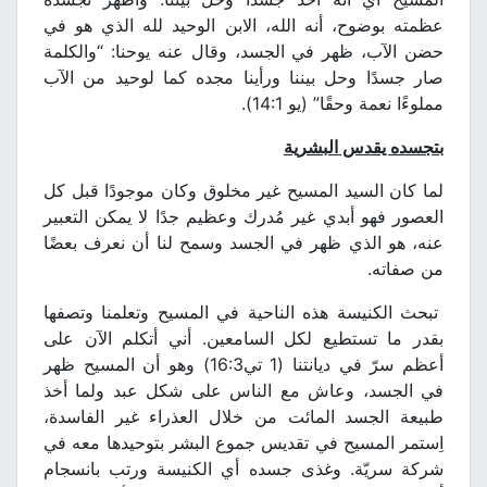
عظمته بوضوح، أنه الله، الابن الوحيد لله الذي هو في
حضن الآب، ظهر في الجسد، وقال عنه يوحنا: “والكلمة
صار جسدًا وحل بيننا ورأينا مجده كما لوحيد من الآب
مملوءًا نعمة وحقًا” (يو 14:1).
بتجسده يقدس البشرية
لما كان السيد المسيح غير مخلوق وكان موجودًا قبل كل
العصور فهو أبدي غير مُدرك وعظيم جدًا لا يمكن التعبير
عنه، هو الذي ظهر في الجسد وسمح لنا أن نعرف بعضًا
من صفاته.
تبحث الكنيسة هذه الناحية في المسيح وتعلمنا وتصفها
بقدر ما تستطيع لكل السامعين. أني أتكلم الآن على
أعظم سرّ في ديانتنا (1 تي16:3) وهو أن المسيح ظهر
في الجسد، وعاش مع الناس على شكل عبد ولما أخذ
طبيعة الجسد المائت من خلال العذراء غير الفاسدة،
اِستمر المسيح في تقديس جموع البشر بتوحيدها معه في
شركة سريّة. وغذى جسده أي الكنيسة ورتب بانسجام