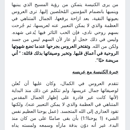
من يرى الكنيسة يتمكن من رؤية المسيح الذي يبنيها
وينميها بانضمام المؤمنين المُخلصين إليها. ترى العروس
بعيونها النقية، بعد ازاحة برقعها، الجمال المتناهي في
العظمة والذي لا يمكن التعبير عنه لعريسها، ثم جُرحت
بسهم روحي نادى، فإن الحب الثائر فيها يُدعى شهده.
وليس في ذلك خجل أو عار لأن السهم ليس من جسد
ولكن من الله.
وتفتخر العروس بجرحها عندما تضع شهوتها
الروحية في أعماق قلبها. وتخبر وصيفاتها بذلك قائلة: ” أني
مريضة حبًا
“
.
خبرة الكنيسة مع عريسه
تتقدم العروس في الكمال، وكان عليها أن تُعلن
لوصيفاتها جمال عريسها. ولم تتكلم عن ذلك منذ البداية
(لأنها كانت غير قادرة على إظهار الجمال المقدس
المتناهي في العظمة والذي لا يمكن التعبير عنه)، ولكنها
تقود العذارى إلى الله المتجسد. (عمل يوحنا العظيم نفس
الشيء (1 يوحنا1:1) بأن بقى صامتًا على من كان منذ
البدء. غير أنه دوّن بدقة مارآه وسمعه ولمسته يداه