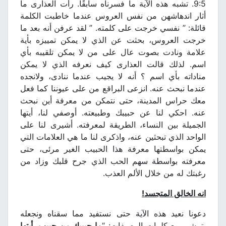
9:5. تشبه هذه الآية ما فسرناه سابقًا. رأت العذارى ما
أثار اندهاشهن من نفس العروس عندما خاطبت الكلمة
قائلة: ” نفسي خرجت على كلمته. ” لقد عرفن أنه بعد ما
خرجت العروس، بحثت عن الذي لا يمكن تمييزه بأية
علامة ونادت بصوت عال على من لا يمكن تلقيبه بأي
اسم. لذلك قالت العذارى كيف نعرفه الذي لا يمكن
مناداته بأي اسم ؟ أنه لا يجيب عندما ننادى، ولانجده
عندما نبحث عنه. انزعى البراقع من على عيوننا كما فعل
معك حراس المدينة، حتى نتمكن من معرفة أين نبحث
عنه. احكي لنا عن حبيبك وطبيعته. أوصفي لنا، أيتها
الجميلة بين النساء، الطريقة لمعرفته. أشيرى لنا على
الواحد الذي تبحثين عنه، واذكرى لنا ما هي العلامات التي
يمكن بواسطتها معرفة هذا الحبيب الغير مرئى، حتى
معرفته بواسطة سهم الحب الذي جرح قلبك وزاد من
رغبتك له من خلال الألم العذب.
انه الخالق المتجسد
!
دعونا نعيد هذه الآية حتى نستفيد مما سقناه ونجعله
يتمشى مع كلمات الوصيفات: “
ما حبيبك من حبيب، أيتها