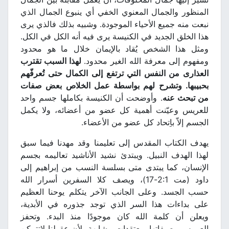
المنظور والجمال المعنوي الخفي أي ينبوع الجمال الذي
نبعت منه جميع الأحياء الموجودة. وشبيه بذلك فالذي يرى
هذا الخلق الجديد في الكنيسة يرى فيه أنه الكل في الكل.
ومثل هذا الشخص يُقاد بالإيمان خلال ما هو محدود
ومفهوم إلى معرفة الله الغير محدود.
لهذا السبب تقترب
العذارى من النفس التي ترتفع إلى الكمال حتى تُعرفّهم
بحبيبها. وتشرح لهم بواسطة عمل الخلاص بعض صفات
من تبحث عنه
. وأوضحت أن الكنيسة بكاملها جسم واحد
للعريس وعيّنت أهمية كل عضو من أعضائه، ولا يكمل
الجسم إلاّ باِتحاد كل عضو من الأعضاء.
يهدف الكتاب المقدس إلى تعليمنا وقد مهدنا فيما سبق
لهذا الهدف النبيل. ويبتدئ نشيد الأناشيد تعاليمه بجسم
الإنسان، كما يبتدى متى بسلسة النسب من إبراهيم إلى
داود (مت 2:1-17)، ويصف كلا السفرين أسرار الله
حسب الجسد. وعلى الجانب الآخر يتكلم يوحنا العظيم
على بداءات هذا السر الذي توجد جذوره في الأبدية،
ويعلن أن كلمة الله كان موجودًا منذ البدء. وتحفز
العروس وصيفاتها بمعتقدات مشابهة، لأن عقولنا لاتتمكن