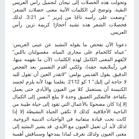
وتحولت هذه الخصلات إلى تيجان لتجميل رأس العريس
النقية. وتوضح لي الكلمات الآتية معنى خصلات الشعر:
“وضعت على رأسه تاجًا من إبريز ” مز 3:21. لذلك
فخصلات الشعر هذه تشبه أحجارًا كريمة تزين رأس
العريس.
دعونا الآن نفحص ما يقوله النشيد عن عينى العريس:
“عيناه كالحمام على مجارى المياه، مغسولتان باللبن”
لايُفهم المعنى الكامل لهذه الكلمات (لأن ما نفهمه منها،
في رأيىلايفيه حقه)، ولكني أقدم التفسير بعد الفحص
الدقيق. يقول القديس بولس: “لاتقدر العين أن تقول لليد
لا حاجة لي إليك” 1 كو 21:12. يعلمنا بهذا لأنه يلزم لجسد
الكنيسة أن يستعمل كلا من العيون والأيادي حتى يعمل
بكفاءة. فالتفكير العميق وحدة لا يبلغ النفس إلى الكمال
إلا إذا كان مصحوبًا بالأعمال التي تقود إلى حياة طيبة من
الناحية الأخلاقية. كذلك لا تكفي الحياة النشيطة إلا إذا
كانت تحت قيادة متفانية في الواجبات الدينية الروحية.
لذلك لأبد أن تعمل العيون مع الأيدي. قد يشير النشيد إلى
معنى العيون ولذلك نعرف لماذا يمدحها وسنناقش أهمية