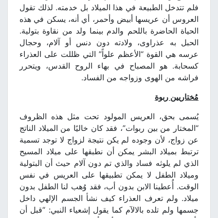
فلم تتدخل الطبيعة في هذا الميلاد بل خدمته. لذلك تقول
العروس أن عريسها أبيض وأحمر، أي أنه، يسكن في هذه
الحياة الحاضرة باللحم والدم بينما ولد من نقاوة بتولية.
الحبل به عذراوى، ولادته دون دنس أو آلام، وحجال
عرسه هي القوة “الأعظم علواً” التي ظللت على العذراء
كسحابة. هو المصباح في بهاء الروح القدس، ويتحرر
فراشه من الهوى وزواجه من الفساد.
مُختاريين ربوة
يُسمى بحق، العريس المولود تحت مثل هذه الظروف
“المختار من بين ربوات”، فقد كان خاليًا من الميلاد الناتج
عن زواج، لأن وجوده لم يكن نتيجة لزواج لا توجد تسمية
ترتبط بميلاد البشر يمكن أن نطبقها على ميلاد المسيح
الذي لم يلوثه فساد والذي تم دون آلام حيث أن البتولية
وميلاد الطفل لا يمكن تطبيقها على العريس في نفس
الوقت. أُعطينا الابن بدون أب، فقد وُهب لنا الطفل بدون
ميلاد. ولم تعرف العذراء كيف نشأ الجسم الإلهي داخل
جسمها ولم تلده بالالآم كما يقول إشعياء النبي: “قبل أن