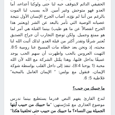
الحقيقي الدائم لايتوقف حبه لنا حتى ولوكنا أعداءه، أما
العدو فهو متوحش وغير أمين. لأنه يسبب لنا الموت
بالرغم من أننا لم نؤذِه. أصاب الجرح الإنسان الأول نتيجة
عصيانه الوصية التي تأمر بالبعد عن الشر (ويعتبر هذا
الجرح انفصالاً عن ما هو طيب) بينما القبلة هي أمر لما
هو ممتع وجميل. ولكن توضح التجارب أن جراح الصديق
تُعتبر شرفًا وتقدر أكثر من قبلة العدو. لذلك أثبت الله لنا
محبته، إذ ونحن بعد خطاه مات المسيح عنا رومية 8:5.
التهبت العروس بالحب واظهرت أن سهم الحب يوجد
عميقًا بداخل قلبها، وهذا يمَّثل الشركة مع الله لأن الله
محبة (1 يوحنا 8:4)، تنفذ إلى داخل القلب بواسطة شوكة
الإيمان، فنقول مع بولس: ” الإيمان العامل بالمحبة”
غلاطية 5: 6.
ما حبيبك من جيب؟
لندع القارئ يفهم النص قدرما يستطيع بينما ندرس
موضوع العذارى مع مُدرّستهن: “
ما حبيبك من حبيب أيتها
الجميلة بين النساء؟ ما حبيبك من حبيب حتى تحلفينا هكذا
”