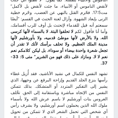
لأنقض الناموس أو الآنبياء، ما جئت لأنقض بل لأكمل”
مت17:5. فحّرم القتل بالنهي عن الغضب، وحّرم خطية
الزنى بإبعاد الشهوة. وأزال لعنة الحنث في القسم: “أيضًا
سمعتم أنه قيل للقدماء لاِتحنث بل أوف للرب أقسامك،
وأما أنا فأقول لكم
لا تحلفوا البتة. لا بالسماء لأنها كرسى
الله. ولا بالأرض لأنها موطئ قدميه، ولا بأورشليم لأنها
مدينة الملك العظيم. ولا تحلف برأسك لأنك لا تقدر أن
تجعل شعرة واحدة بيضاء أو سوداء. بل ليكن كلامكم نعم
نعم لا لا. ومازاد على ذلك فهو من الشرير” متى 5: 33-
.
37
تشهد النفس للكمال في نشيد الأناشيد، فقد أُزيل غطاء
رأسها بنزع الجلد القديم وإزاحة البرقع عن وجهها، الذي
يشير إلى التفكير المتردد أو المتشكك. بذلك تتمكن
النفس من الاِتجاه مباشرة وباستقامة إلى الحق. تحَّلف
العروس بنات أورشليم لا باسم عرش الله ولا بأسماء
ملوك الله الذين يحملون اسم أورشليم، ولا بشرف رأس
أي شخص التي تحمل الشعر الذي لا تتمكن من تحويل
لونه إلى أبيض أو أسود، بل تنقل العروس قسمها إلى