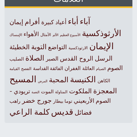
آباء
أباء
أفرام
إيمان
أعياد كبيرة
الأرثوذكسية
الأهواء
الأمثال
الأسبوع العظيم
الإمساك
الألم
الإيمان
التوبة
التواضع
الخطيئة
الارثوذكسية
الصلاة
الرسل
الروح القدس
الصبر
الصليب
الصوم
الغفران
العائلة
الفائقة القداسة
الصيام
الفصح
القيامة
المسيح
الكنيسة
المحبة
الكاهن
المرض
المعجزة
الملكوت
تريودي -
الموت
المناولة
النعمة
جورج خضر
الصوم الأربعيني
راهب
توما بيطار
قديس
كلمة الراعي
فضائل