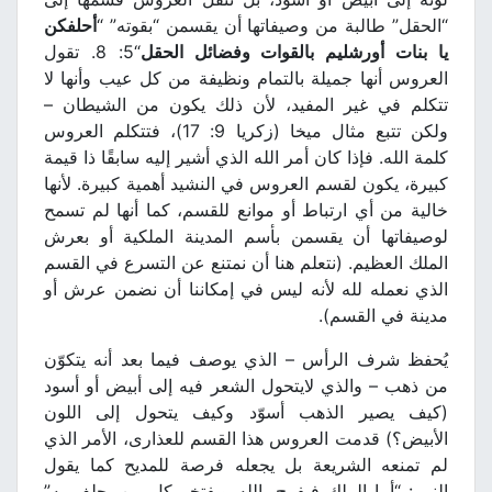
“الحقل” طالبة من وصيفاتها أن يقسمن “بقوته” “
أحلفكن
يا بنات أورشليم بالقوات وفضائل الحقل
“5: 8. تقول
العروس أنها جميلة بالتمام ونظيفة من كل عيب وأنها لا
تتكلم في غير المفيد، لأن ذلك يكون من الشيطان –
ولكن تتبع مثال ميخا (زكريا 9: 17)، فتتكلم العروس
كلمة الله. فإذا كان أمر الله الذي أشير إليه سابقًا ذا قيمة
كبيرة، يكون لقسم العروس في النشيد أهمية كبيرة. لأنها
خالية من أي ارتباط أو موانع للقسم، كما أنها لم تسمح
لوصيفاتها أن يقسمن بأسم المدينة الملكية أو بعرش
الملك العظيم. (نتعلم هنا أن نمتنع عن التسرع في القسم
الذي نعمله لله لأنه ليس في إمكاننا أن نضمن عرش أو
مدينة في القسم).
يُحفظ شرف الرأس – الذي يوصف فيما بعد أنه يتكوّن
من ذهب – والذي لايتحول الشعر فيه إلى أبيض أو أسود
(كيف يصير الذهب أسوّد وكيف يتحول إلى اللون
الأبيض؟) قدمت العروس هذا القسم للعذارى، الأمر الذي
لم تمنعه الشريعة بل يجعله فرصة للمديح كما يقول
النبي: “أما الملك فيفرح بالله ويفتخر كل من يحلف به”