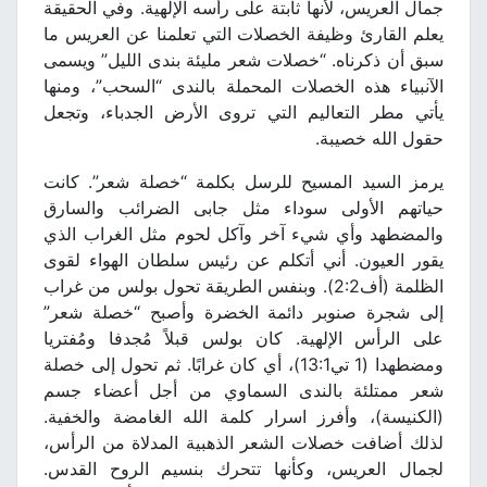
جمال العريس، لأنها ثابتة على رأسه الإلهية. وفي الحقيقة
يعلم القارئ وظيفة الخصلات التي تعلمنا عن العريس ما
سبق أن ذكرناه. “خصلات شعر مليئة بندى الليل” ويسمى
الآنبياء هذه الخصلات المحملة بالندى “السحب”، ومنها
يأتي مطر التعاليم التي تروى الأرض الجدباء، وتجعل
حقول الله خصيبة.
يرمز السيد المسيح للرسل بكلمة “خصلة شعر”. كانت
حياتهم الأولى سوداء مثل جابى الضرائب والسارق
والمضطهد وأي شيء آخر وآكل لحوم مثل الغراب الذي
يقور العيون. أني أتكلم عن رئيس سلطان الهواء لقوى
الظلمة (أف2:2). وبنفس الطريقة تحول بولس من غراب
إلى شجرة صنوبر دائمة الخضرة وأصبح “خصلة شعر”
على الرأس الإلهية. كان بولس قبلاً مُجدفا ومُفتريا
ومضطهدا (1 تي13:1)، أي كان غرابًا. ثم تحول إلى خصلة
شعر ممتلئة بالندى السماوي من أجل أعضاء جسم
(الكنيسة)، وأفرز اسرار كلمة الله الغامضة والخفية.
لذلك أضافت خصلات الشعر الذهبية المدلاة من الرأس،
لجمال العريس، وكأنها تتحرك بنسيم الروح القدس.