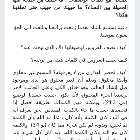
الجميلة بين النساء؟ ما حبيبك من حبيب حتى تحلفينا
هكذا؟
“
دعينا نستمع بانتباه بعدما رُفعت براقعنا ونلتفت إلى الحق
بعيون نفوسنا.
كيف تصف العروس لوصيفاتها ذاك الذي تبحث عنه؟
كيف تصف العروس في كلمات هيئة من ترغبه؟
كيف تُحضر العذارى من لا يعرفونه؟ المسيح غير مخلوق
وأيضًا مخلوق: ونعلم أن الغير مخلوق هو أبدي وموجود
قبل إنشاء العالم، وهو خالق الكل. وعلى الجانب الآخر
يرشدنا الجزء المخلوق، لأنه تكوّن حسب جسدنا الوضيع
(في 21:3). ويمكننا فهم الكلمات بطريقة أفضل إذا
فحصناها حسب ما جاء بالكتاب المقدس. نحن نعرف أنه
في البدء كان الكلمة وأنه كان دائمًا مع الله وأن الكلمة
لم يُخلق، وبدونه لم يكن شيء مما كان (يو 3:1). والكلمة
كان مع الله وكان الكلمة الله، وبه كان كل شيء. وُلد
المسيح أي أنه أخذ جسدًا وحلّ بيننا. وأظهر تجسده