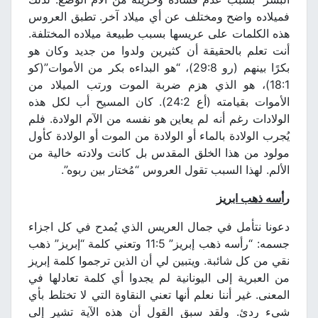
فميلاده واضح ومختلف عن أي ميلاد آخر. تطبق العروس
هذه الكلمات على عريسها بسبب طبيعة ميلاده المختلفة.
أنت تعلم بالحقيقة أن كثيرين ولدوا من جديد وكان هو
بكرًا بينهم (رو 29:8)، “هو البداءه بكر من الأموات”(كو
18:1)، هو الذي هزم ضربة الموت ورتب الميلاد من
الأموات بقيامته (أع 24:2). كان المسيح أب لكل هذه
الولادات رغم أنه لم يعاين هو نفسه من الآم الولادة. فلم
يُجرب الولادة بالماء أو الولادة من الموت أو الولادة كأول
مولود من هذا الخلق المقدس بل كانت ولادته خالية من
الألم. لهذا السبب تقول العروس “مُختار بين ربوه”.
رأسه ذهب ابريز
دعونا نتأمل في جمال العريس الذي يُمدح في كل اجزاء
جسمه: “رأسه ذهب إبريز” 11:5 وتعني كلمة “إبريز” ذهب
نقي من كل شائبة. ويتبين لي أن الذين ترجموا كلمة إبريز
من العبرية إلى اليونانية لم يجدوا أي كلمة تعادلها في
المعنى. غير أننا نعلم أنها تعني النقاوة التي لا تختلط بأي
شيء ردئ. ولقد سبق القول أن هذه الآية تشير إلى