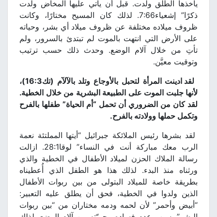
يأخذها الطلق ولدت. قبل أن يأتي عليها المخاض ولدت
ذكرًا” إشعياء7:66. لذلك كان المسيح مختارًا، وكانت
ظروف ميلاده مختلفة عن ظروف ميلاد أي بشر، وحياته
على الأرض التي انتهت بالموت لم تبتدئ بالسرور، ولم
تأتِ من خلال آلام الوضع. وحدث ذلك حسب ترتيب
وتوقيت معيَّن.
لقد ادينت المرأة لتحبل بالأوجاع وتلد بالآلآم (تك16:3)،
لأنها جلبت الموت على الطبيعة البشرية من خلال الخطية.
لقد كان من الضروري أن تحمل “أم الحياة” طفلها بالفرح
وتكمل حملها وولادته بالفرح
.
لقد بشرها رئيس الملائكة جبرائيل “أيتها المملتئة نعمة
الرب معك مباركة أنت في النساء” لوقا28:1. ازالت
رسالة الملاك الحزن لميلاد الأطفال في الخطية والذي
ورثناه منذ البدء. لذلك هذا هو الطفل الذي أُعطيناه
بطريقة خاصة للميلاد البتولى من بين ربوات الأطفال
الذين ولدوا في الخطية، فحق أن يطلق عليه التعبير:
“أبيض وأحمر” لأن لحمه ودمه مختاران من “بين ربوات
البشر” بسبب عدم فساده وحريّته من آلام الوضع. لذلك