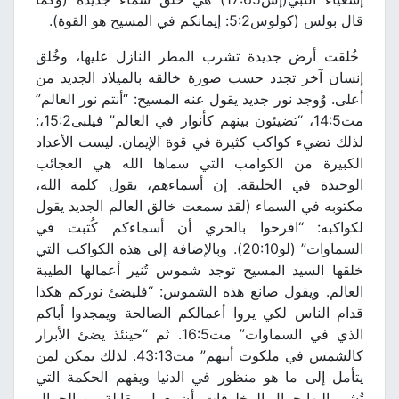
قال بولس (كولوس5:2: إيمانكم في المسيح هو القوة).
خُلقت أرض جديدة تشرب المطر النازل عليها، وخُلق
إنسان آخر تجدد حسب صورة خالقه بالميلاد الجديد من
أعلى. وُوجد نور جديد يقول عنه المسيح: “أنتم نور العالم”
مت14:5، “تضيئون بينهم كأنوار في العالم” فيلبى15:2،:
لذلك تضيء كواكب كثيرة في قوة الإيمان. ليست الأعداد
الكبيرة من الكوامب التي سماها الله هي العجائب
الوحيدة في الخليقة. إن أسماءهم، يقول كلمة الله،
مكتوبه في السماء (لقد سمعت خالق العالم الجديد يقول
لكواكبه: “افرحوا بالحري أن أسماءكم كُتبت في
السماوات” (لو20:10). وبالإضافة إلى هذه الكواكب التي
خلقها السيد المسيح توجد شموس تُنير أعمالها الطيبة
العالم. ويقول صانع هذه الشموس: “فليضئ نوركم هكذا
قدام الناس لكي يروا أعمالكم الصالحة ويمجدوا أباكم
الذي في السماوات” مت16:5. ثم “حينئذ يضئ الأبرار
كالشمس في ملكوت أبيهم” مت43:13. لذلك يمكن لمن
يتأمل إلى ما هو منظور في الدنيا ويفهم الحكمة التي
تُشير إليها جمال المخلوقات، أن يعمل مقابلة بين الجمال