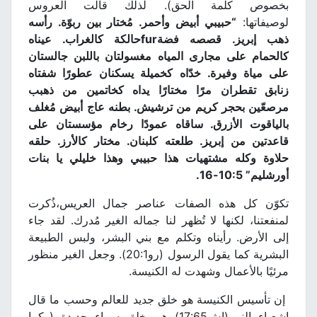
بخصوص كلمة الحق). لذلك قالت العروس
لوصيفاتها:
“
حبيبي أبيض وأحمر. مُختار بين ربوّة. رأسه
ذهب إبريز. قصصه فضة
fur
حالكة كالغراب. عيناه
كالحمام على مجارى المياه مغسولتان باللبن جالستان
على مياة وفيرة. خدّاه كخميلة يسكنان عطورًا شفتاه
زنابق تقطران مرًا مختارًا يداه كخاتمين من ذهبب
مرصعّين بحجر كريم من ترشيش. بطنه عاج أبيض مُغلف
بالياقوت الأزرق. ساقاه عمودًا رخام مؤسستان على
قاعدتين من إبريز. طلعته كلبنان. مختار كالأرز. حلقه
حلاوة وكله مشتهيات هذا حبيبي وهذا خليلي يا بنات
أورشليم” 10:5-16
.
تكوّن كل هذه الصفات عناصر جمال العريس،ذُكرت
لمنفعتنا، لكنها لا تُظهر لنا جماله الغير مُدرك. لقد جاء
إلى الأرض. رأيناه وتكلم مع بني البشر، ولبس الطبيعة
البشرية كما يقول الرسول (رو20:1). وجعل الغير منظور
مرئيًا بالأعمال وشهدت له الكنيسة.
إن تأسيس الكنيسة هو خلق جديد للعالم وحسب ما قال
إشعياء النبي(إش17:65) هي خلق سماء جديدة (وكما