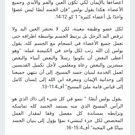
أعضاءها بالإيمان لكي تكوّن العين والفم والأيدى وجميع
الأعضاء. هكذا يقول بولس “فإن الجسد أيضًا ليس عضوًا
واحدًا بل أعضاء كثيرة” 1 كو 14:12.
لكل عضو وظيفة معينة، لكن لا تحتقر العين اليد ولا
ترفض اليد الرجل بل يرتبط الجسم بواسطة اطرافه حتى
تعمل جميع الأعضاء في انسجام مع الجسم كله. يقول
بولس إن الله رتب لكل واحد في الكنيسة عمله: “وهو
أعطى البعض أن يكونوا رسلاً والبعض أنبياء والبعض
مبشرين والبعض رعاة ومعلمين. لأجل تكميل القديسين
لعمل الخدمة لبنيان جسد المسيح، إلى أن ننتهي جميعنا
إلى وحدانية الإيمان ومعرفة ابن الله إلى إنسان كامل
إلى قياس قامة ملئ المسيح” أف11:4-13.
يقول بولس أيضًا: ” ننمو في كل شيء إلى ذاك الذي هو
الرأس المسيح الذي منه يستمد الجسد كله تماسكه
وترابطه بمساندة كل مفصل وفقا لمقدار العمل
المخصص لكل جزء لينشيء نموًا يؤول إلى بنيان الجسد
بنيانًا في المحبة” أف15:4-16.