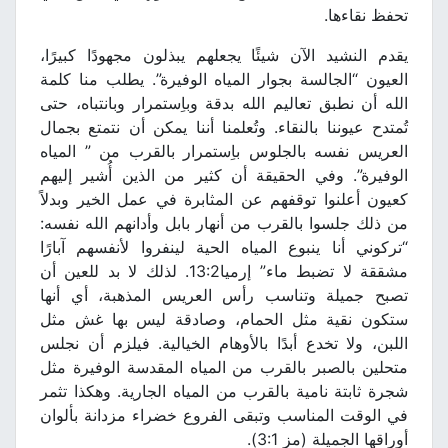
تحفظ نقاءها.
يقدم النشيد الآن شيئًا يجعلهم يبذلون مجهودًا كبيرًا،
العيون “الجالسة بجوار المياه الوفيرة”. يطلب منا كلمة
الله أن نطبق تعاليم الله بدقة وباِستمرار وبانتباه، حتى
تُمتدح عيوننا بالنقاء. وتُعلمنا أننا يمكن أن نتمتع بجمال
العريس نفسه بالجلوس باِستمرار بالقرب من ” المياه
الوفيرة”. وفي الحقيقة أن كثير من الذين أُشير إليهم
كعيون أعلنوا توقفهم عن المثابرة في عمل الخير وبدلاً
من ذلك جلسوا بالقرب من أنهار بابل وأدانهم الله نفسه:
“تركوني أنا ينبوع المياه الحية لينفروا لأنفسهم آبارًا
مشققة لا تضبط ماء” إرميا13:2. لذلك لا بد للعين أن
تصبح جميلة وتناسب رأس العريس المذهبة، أي أنها
ستكون نقية مثل الحمام، وصادقة ليس بها غش مثل
اللبن، ولا تخدع أبدًا بالأوهام الخيالية. فيلزم أن نجلس
متحلين بالصبر بالقرب من المياه المقدسة الوفيرة مثل
شجرة ثابتة نامية بالقرب من المياه الجارية. وهكذا تثمر
في الوقت المناسب وتبقى الفروع خضراء مزدانة بألوان
أوراقها الجميلة (مز 3:1).