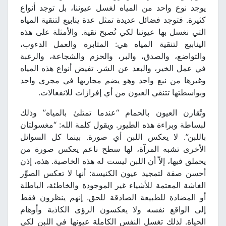
يوجد نوع واحد من المياه لغسل عيوننا، بل توجد أنواع
كثيرة. فتوجد فضائل عديدة تمثل عدة ينابيع لتنقية المياه
التي نغسل بها عيوننا لكي تُصبح نقية. والأمثلة على هذه
الينابيع لتنقية المياه هي: المثابرة والعمل الدءوب،
والتواضع، والصدق، والبر، والحزم والشجاعة، والرغبة
في عمل الخير، والبعد عن الشر. تفيض أنواع هذه المياه
وغيرها من نبع واحد وهو يضم مجاريها في مجرى واحد
وبواسطتها تتنقي العيون من أي إفرازات للانفعالات.
وتُقارن العيون بالحمام “عندما تمتلئ بالمياه” وذلك
لبساطة وبراءة هذه الطيور. ويقول كلمة الله: “مغسولتان
باللبن”. لا يعكس اللبن أي صورة. بينما كل السوائل
الأخرى تشبه المرآة، لها سطح ناعم يعكس صورة من
يحملق فيها، إلاّ أن اللبن ليست له هذه الخاصية. هذه، إذن
أحسن صفة لتمجيد عيون الكنيسة: أنها لا تعكس الصوِّر
الغاشة المعتمة للأشياء غير الموجودة والخاطئة، الباطلة
أو المضادة للطبيعة الصادقة للحق. إنهم ينظرون فقط
إلى الواقع نفسه ولا يعكسون الرؤى الكاذبة وأوهام
الحياة. لذلك تغسل النفس الكاملة عيونها في اللبن لكي