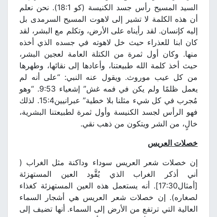
السيد المسيح رأس جسد الكنيسة (كو 18:1). نحن نعلم
أن هذه الكلمة لا تشير إلى لاهوت المسيح السرمدى بل
إليه كإنسان. لقد رأيناه على الأرض، وتكلم مع البشر، لقد
كان ابنا للعذراء حيث خل لاهوته في جسده الذي أخذه
منها. وكان أول ثمرة من الكتلة العامة لعجين البشر،
حيث أخذ كلمة الله طبيعتنا، وأعادها إلى نقائها، وطهرها
من كل عيب موروث. ويقول عنه النبي: “على أنه لم
يعمل ظلمًا ولم يكن في فمه غش” إشعياء 9:53. “وهو
مُجرب في كل شيء مثلنا بلا خطية” عبرانيين15:4. لذلك
فهو الرأس لجسد الكنيسة وأول ثمرة لطبيعتنا البشرية،
خالٍ، من الشر ويتكون من ذهب نقي.
خصلات العريس
إن خصلات شعر العريس سوداء وداكنة مثل الغراب (
أني أذكر الغراب الذي يُقَّود العين المستهزئة
[أمثال17:30]. أنه يستعمل هذه العين المستهزئة كغذاء
لصغاره). إن خصلات شعر العريس هي أشجار السماء
العالية التي ترتفع من الأرض إلى السماء. أنها تضيف إلى