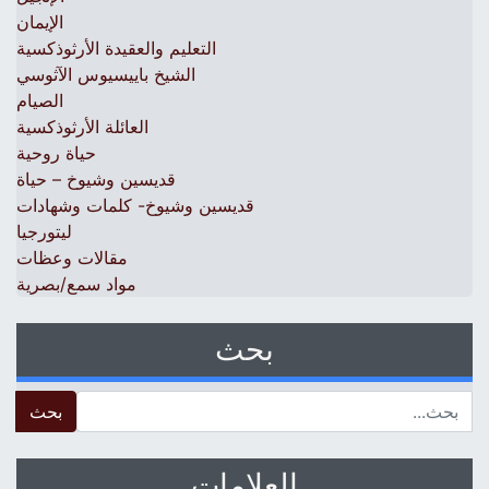
الإيمان
التعليم والعقيدة الأرثوذكسية
الشيخ باييسيوس الآثوسي
الصيام
العائلة الأرثوذكسية
حياة روحية
قديسين وشيوخ – حياة
قديسين وشيوخ- كلمات وشهادات
ليتورجيا
مقالات وعظات
مواد سمع/بصرية
بحث
 for:
العلامات