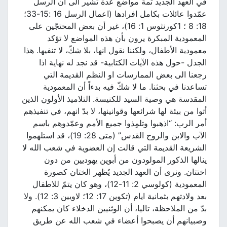
في العهد الجديد ثمة مواضع عدة تشير الى أن الرسل
عمّدوا عائلات بكامل افرادها (اعمال الرسل 16 :15-33؛
18: 8 ؛ 1كورنثوس 1: 16)، غير أن بعض المحتجّين على
المعمودية المبكرة يرون بأن هذه المواضع لا تؤكد
معمودية الأطفال، ولكننا نقول انها، بلا شكّ، لا تنفيها. هذا
الجدل -حول هذه الآيات الكتابية- قد نجد له نهاية اذا
رجعنا الى بعض الممارسات او النظم القديمة التي
تساعدنا في بحثنا. ما لا شكّ فيه بدءاً أن المعمودية
المقدسة هي وصية السيد للكنيسة. التلاميذ الأولون الذين
أتوا من بيئة لها شرائعها وقوانينها، لا بدّ انهم، في تنفيذهم
أمر الرب: “اذهبوا وتلمِذوا جميع الأمم وعمّدوهم باسم
الآب والابن والروح القدس” (متى 28: 19)، قد استلهموا
الشريعة القديمة التي قالت إن العضوية في شعب الله لا
ينالها الذكور المولودون من أبوين يهوديين من دون
اختتان. ونرى أن العهد الجديد يُظهر الختان كصورة
المعمودية (كولوسي 2: 11-12)، وهو كان يتمّ للاطفال
بعد ولادتهم بثمانية ايام (تكوين 17: 12؛ لاويين 3: 12). ولا
بدّ من الملاحظة، تاليا، أن الوثنيين الدخلاء كان يمكنهم
وصبيانهم أن يصبحوا أعضاء في شعب الله عن طريق