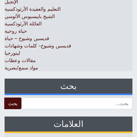
الإنجيل
التعليم والعقيدة الأرثوذكسية
الشيخ باييسيوس الآثوسي
العائلة الأرثوذكسية
حياة روحية
قديسين وشيوخ – حياة
قديسين وشيوخ- كلمات وشهادات
ليتورجيا
مقالات وعظات
مواد سمع/بصرية
بحث
 for:
العلامات