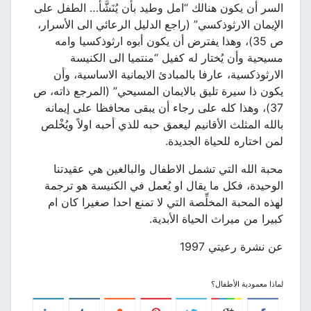
السر أن يكون هنالك “امل وطيد بأن يُنَشَّأ… الطفل على
الإيمان الارثوذكسي” (راجع الدليل الرعائي الى الأسرار،
ص 35)، وهذا يفترض أن يكون أبوه ارثوذكسيا وامه
مسيحية وأن يُختار له كفيل “منتميا الى الكنيسة
الارثوذكسية، عارفا بالمبادئ الايمانية الاساسية، وأن
يكون ذا سيرة تليق بالايمان المسيحي” (المرجع ذاته، ص
37)، وهذا كله على رجاء أن يبقى محافظا على إيمانه
بالله المثلث الأقانيم ليعمق حبه للذي أحبه اولاً ويُخْلص
لمن اختاره للحياة الجديدة.
محبة الله التي تشمل الاطفال والبالغين هي عقيدتنا
الوحيدة، فكل ما يقال او يُعمل في الكنيسة هو ترجمة
لهذه المحبة المخلِّصة التي لا تمنع احدا صغيرا كان ام
كبيرا من ميراث الحياة الأبدية.
عن نشرة رعيتي 1997
لماذا معمودية الأطفال؟