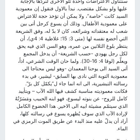
سنتناول الاعتراضات واحدة تلو الأخرى لنردّها بالإجابة
عليها ولو بشكل مقتضب. نبدأ بالاول فنقول إن معمودية
السيد كانت “خاصة”، ولا يمكن أن تؤخذ حجة للاعتراض
على معمودية الأطفال. وذلك أن يسوع كرجل أتى بين
شعب له معتقداته وشرائعه، كان لا بدّ له، وفق الشريعة
التي أخضع نفسه لها (متى 3: 15؛ غلاطية 4: 4ي)، أن
ينتظر بلوغ الثلاثين من عمره، وهو السن الذي فيه يحق
لكل رجل يهودي -حسب الشريعة- أن يدخل المجمع
ويعلّم (لوقا 4: 16-30). ولما حان الوقت الشرعي، اذاً،
أتى السيد الى يوحنا المعمدان -وهو ليس محتاجا الى
معمودية التوبة التي نادى بها السابق- ليشير، في بدء
رسالته التبشيرية، الى انه انما جاء ل”يكمّل كل برّ”.
فكانت معموديته مناسبة كشف فيها الله الآب – وبتأييد
كامل للروح- عن بنوته ليسوع، فهو ابنه الحبيب ومَسَرّتُهُ
الذي سيتمّم مشيئة ابيه الى الاخير. هذا الخضوع الكامل
لإرادة الآب الذي سوف يُظهره يسوع في رسالته كلها،
أراد أن يدلّ عليه منذ البدء عن طريق الموت الرمزي في
الماء.