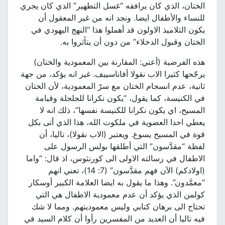
الختان، الذي كان يرافقه “غسل التطهير” الذي كان يجري
للنساء والأطفال ايضا. ونجد انه من غير المعقول أن
يكون التلاميذ الاولون قد أهملوا هذا “النهج اليهودي في
الختان وقبول الدخلاء” من دون أن يتأثروا به.
هذه الفرضية (أعني: المقارنة بين المعمودية والختان)
يرجّحها كثيرا الاب نقولا أفاناسييف. غير انه يؤكد، من جهة
ثانية، عدم انسجام الختان مع سرّ المعمودية، لأن الختان
في الكنيسة، كما يقول، “يكون نكرانا للجلجلة وقيامة
المسيح، اي يكون نكرانا للكنيسة نفسها”، ذلك انه لا
يعطي احدا العضوية في ملكوت الله، هذا الذي أتى بكل
قوة في المسيح يسوع. ويعتبر (الاب نقولا)، تاليا، أن
لفظة “مقدَّسون” التي أطلقها بولس الرسول على
الاطفال في رسالته الاولى الى كورنثوس، اذ قال: “واما
(اولادكم) الآن فهم مقدَّسون” (7: 14)، تعني انهم
“معمَّدون”. وهذا ما يقول به ايضا العلامة الكبير أوسكار
كولمن الذي يؤكد أن عدم معمودية الاطفال هي التي
تحتاج الى برهان كتابي وليس معموديتهم. ومما لا شك
فيه تاليا أن العديد من المفسرين رأوا أن كلام السيد في