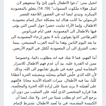
انجيل متى: “دعوا الاطفال يأتون إليّ ولا تمنعوهم لان
لمثل هؤلاء ملكوت السموات” (19: 14) يتعلق بالمعمودية
المبكرة. ونبدي ايضا انه في العصور اللاحقة للعصر
الرسولي ما كانت هناك اية مشكلة حيال إتمام معمودية
الاطفال، وإنما الآراء تباينت حصرا حول السن التي يؤتى
فيها بالاطفال الى المعمودية، ففي ايام قبريانوس
القرطاجي كانوا يقولون بأنه لا يجوز إرجاء المعمودية الى
ما بعد اليوم الثامن وهذا ما أثبته الغرب المسيحي، بينما
ذهب الشرق الى أن المعمودية تُكمّل في اليوم الأربعين.
أما الفهم، فما لا شك فيه انه مطلوب دائما، وخصوصا
ممن له القدرة عليه. بيد أن عدم فهم الاطفال للاسرار
المقدّسة ليس عقبة في طريق تقدّمهم الى الله، وذلك
لأن الله الذي خلّص العالم بمحبّته ومشيئته الحرة أعطانا
كلّنا، بما فيه الأطفال، ميراث الحياة الأبدية مجانا. فالفهم
على أهميّته لا يزيد شيئا على إرادة الله الحرة والمخلِّصة،
هذا قراره الشخصي الذي أتمّه على الصليب من دون أن
يرجع الى احد او يطلب شيئا من احد. ولا شك ايضا أن
الكنيسة المقدسة، في ما تُعمد الاطفال، تشترط لإتمام