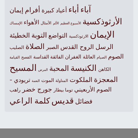
آباء
أباء
أفرام
إيمان
أعياد كبيرة
الأرثوذكسية
الأهواء
الأمثال
الأسبوع العظيم
الإمساك
الألم
الإيمان
التوبة
التواضع
الخطيئة
الارثوذكسية
الصلاة
الرسل
الروح القدس
الصبر
الصليب
الصوم
الغفران
العائلة
الفائقة القداسة
الصيام
الفصح
القيامة
المسيح
الكنيسة
المحبة
الكاهن
المرض
المعجزة
الملكوت
تريودي -
الموت
المناولة
النعمة
جورج خضر
الصوم الأربعيني
راهب
توما بيطار
قديس
كلمة الراعي
فضائل