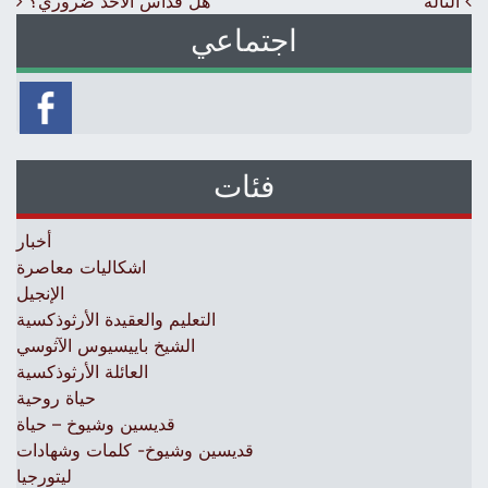
Post navigation
التأله
هل قداس الأحد ضروري؟
اجتماعي
فئات
أخبار
اشكاليات معاصرة
الإنجيل
التعليم والعقيدة الأرثوذكسية
الشيخ باييسيوس الآثوسي
العائلة الأرثوذكسية
حياة روحية
قديسين وشيوخ – حياة
قديسين وشيوخ- كلمات وشهادات
ليتورجيا