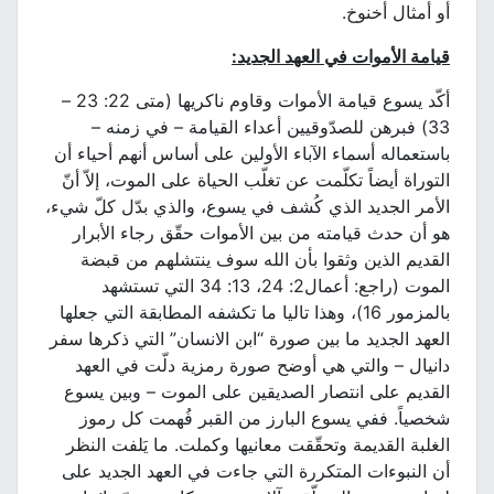
أو أمثال أخنوخ.
قيامة الأموات في العهد الجديد
:
أكّد يسوع قيامة الأموات وقاوم ناكريها (متى 22: 23 –
33) فبرهن للصدّوقيين أعداء القيامة – في زمنه –
باستعماله أسماء الآباء الأولين على أساس أنهم أحياء أن
التوراة أيضاً تكلّمت عن تغلّب الحياة على الموت، إلاّ أنّ
الأمر الجديد الذي كُشف في يسوع، والذي بدّل كلّ شيء،
هو أن حدث قيامته من بين الأموات حقّق رجاء الأبرار
القديم الذين وثقوا بأن الله سوف ينتشلهم من قبضة
الموت (راجع: أعمال2: 24، 13: 34 التي تستشهد
بالمزمور 16)، وهذا تاليا ما تكشفه المطابقة التي جعلها
العهد الجديد ما بين صورة “ابن الانسان” التي ذكرها سفر
دانيال – والتي هي أوضح صورة رمزية دلّت في العهد
القديم على انتصار الصديقين على الموت – وبين يسوع
شخصياً. ففي يسوع البارز من القبر فُهمت كل رموز
الغلبة القديمة وتحقّقت معانيها وكملت. ما يَلفت النظر
أن النبوءات المتكررة التي جاءت في العهد الجديد على