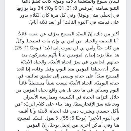
لسان يسوع والمتعلّقة بآلامه وموته كانت تضمّ دائما
التنبؤ بقيامته (مرقس 8: 31، 9:31 و10: 34 وما يوازيها
في إنجيلَي متى ولوقا) وفي كل مرة كان الكلام يدور
على قيامته في “اليوم الثالث” أو “بعد ثلاثة أيام”.
أكثر من ذلك، إنّ السيّد المسيح يعرّف عن نفسه قائلاً:
“أنا القيامة والحياة. مَن آمن بي وإن مات فسيحيا. وكلّ
مَن كان حيّاً وآمن بي لن يموت إلى الأبد” (يوحنّا 11: 25).
هذا ممّا يزيد إيمان المؤمنين ثباتاً بأنّهم يشتركون منذ
حياتهم الحاضرة في سرّ الحياة الأبديّة. والحياة الأبديّة
يمكن أن يحياها المؤمن منذ اليوم، وقبل وفاته، إذا اتّخذ
المسيح سيّداً على حياته وسعى إلى تطبيق تعاليمه في
حياته اليوميّة. الحياة الأبديّة ليست شيئاً مستقبليّاً غائباً
اليوم وسيأتي في ما بعد. بل هي واقع يحياه المؤمن من
خلال التزامه الحياة في الكنيسة وممارسة الأسرار،
وبخاصّة سرّ الإفخارستيّا. وهذا بناء على كلام الربّ: “مَن
يأكل جسدي ويشرب دمي فله الحياة الأبديّة وأنا أقيمه
في اليوم الأخير” (يوحنّا 6: 55). لا يقول السيّد المسيح،
هنا وفي أماكن أخرى من إنجيل يوحنّا، إنّ المؤمن