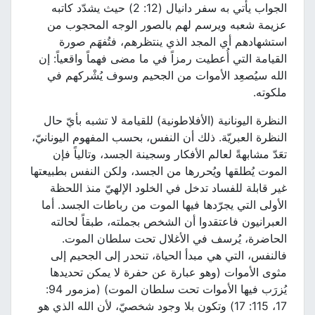
الجواب يأتي به سفر دانيال (12: 2) حيث يشدّد كاتبه
عزيمة شعبه ويرسم لهم بالصور الوجه المحجوب من
استشهادهم أي المجد الذي ينتظرهم، فتُفهَم صورة
القيامة التي أُعطيت رمزاً في ما مضى فهماً واقعياً: إن
الله سيُصعِد الأموات من الجحيم وسوف يُشْركهم في
ملكوته.
النظرة اليونانية (الأفلاطونية) للقيامة لا تشبه بأيّ حال
النظرة العبريّة. ذلك أن النفس، بحسب المفهوم اليونانيّ،
تعَدّ مشابهةً لعالم الأفكار وسجينة الجسد، وتالياً فإن
الموت يُطلقها ويُحررها من الجسد، ولكن النفس بطبيعتها
غير قابلة للفساد تدخل في الخلود الإلهيّ منذ اللحظة
الأولى التي يجرّدها فيها الموت من رباطات الجسد. أما
العبرانيون فاعتقدوا أن الشخص بجملته، طبقاً لحالته
الحاضرة، يُرسف في الأغلال تحت سلطان الموت.
فالنفس، التي هي مبدأ الحياة، تنحدر إلى الجحيم إلى
مثوى الأموات (وهو عبارة عن حفرة لا يمكن تحديدها
يُزرَب فيها الأموات تحت سلطان الموت) (مزمور 94:
17، 115: 17) وتكون بلا وجود شخصيّ، لأن الله الذي هو