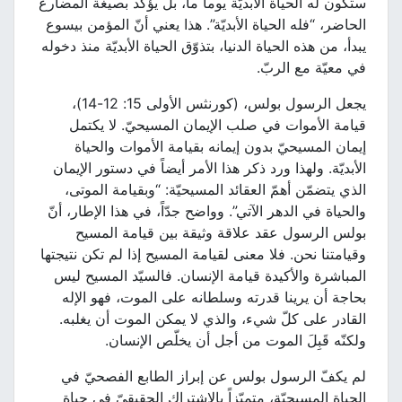
ستكون له الحياة الأبديّة يوماً ما، بل يؤكّد بصيغة المضارع
الحاضر، “فله الحياة الأبديّة”. هذا يعني أنّ المؤمن بيسوع
يبدأ، من هذه الحياة الدنيا، بتذوّق الحياة الأبديّة منذ دخوله
في معيّة مع الربّ.
يجعل الرسول بولس، (كورنثس الأولى 15: 12-14)،
قيامة الأموات في صلب الإيمان المسيحيّ. لا يكتمل
إيمان المسيحيّ بدون إيمانه بقيامة الأموات والحياة
الأبديّة. ولهذا ورد ذكر هذا الأمر أيضاً في دستور الإيمان
الذي يتضمّن أهمّ العقائد المسيحيّة: “وبقيامة الموتى،
والحياة في الدهر الآتي”. وواضح جدّاً، في هذا الإطار، أنّ
بولس الرسول عقد علاقة وثيقة بين قيامة المسيح
وقيامتنا نحن. فلا معنى لقيامة المسيح إذا لم تكن نتيجتها
المباشرة والأكيدة قيامة الإنسان. فالسيّد المسيح ليس
بحاجة أن يرينا قدرته وسلطانه على الموت، فهو الإله
القادر على كلّ شيء، والذي لا يمكن الموت أن يغلبه.
ولكنّه قَبِلَ الموت من أجل أن يخلّص الإنسان.
لم يكفّ الرسول بولس عن إبراز الطابع الفصحيّ في
الحياة المسيحيّة، متميّزاً بالاشتراك الحقيقيّ في حياة