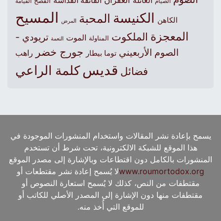
العائلة
الفائقة القداسة
الصيام
الفصح
القيامة
المسيح
الكنيسة
المحبة
الكاهن
المرض
المعجزة
الملكوت
تريودي -
الموت
المناولة
النعمة
جورج خضر
الصوم الأربعيني
راهب
توما بيطار
قديس
كلمة الراعي
فضائل
يسمح بإعادة نشر المقالات واستخدام المنشورات الموجودة في
هذا الموقع للشبكة الالكترونية، تحت شرط أن تستخدم
المنشورات بالكامل دون اقتطاعات وبالإشارة إلى مصدر الموقع
www.roumortodox.org
لا يُسمح إعادة نشر مقتطعات أو
مقتطفات من النص، كذلك لا يُسمح استعارة النصوص أو
مقتطفات منها دون الإشارة إلى المصدر الأصلي للكاتب أو
للموقع التي أُخذ منه.