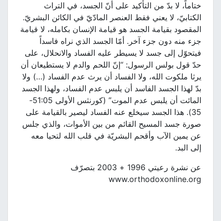
ختاماً، لا بدّ من التأكيد على أنّ الجسد، في التراث
الكتابيّ، لا يعني فقط العنصر المادّيّ في الكائن البشريّ.
المقصود بقيامة الجسد هو قيامة الإنسان بكامله، لا قيامة
جزء منه دون جزء آخر. أمّا الجسد الذي نراه فاسداً
فيتحوّل إلى جسد لا يسيطر عليه الفساد والانحلال، على
حدّ قول بولس الرسول: “إنّ اللحم والدم لا يستطيعان أن
يرثا ملكوت الله، ولا الفساد أن يرث عدم الفساد (…) ولا
بدّ لهذا الجسد الفاسد أن يلبس عدم الفساد، ولهذا الجسد
المائت أن يلبس عدم الموت” (كورنثس الأولى 51:05-
35). هذا الجسد سيخلع عنه الفساد ليصير بالقيامة على
صورة جسد المسيح القائم من بين الأموات، والذي جلس
عن يمين الآب وأقحم البشريّة في قلب الله لتحيا معه
إلى البد.
عن نشرة رعيتي 1996 + 2003 بتصرّف
www.orthodoxonline.org