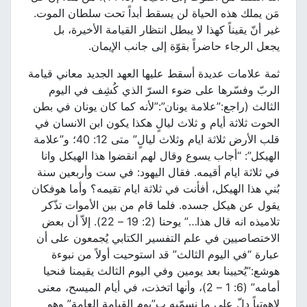
مَن يملك هذه الحياة لن يسقط أبداً تحت سلطان الموت.
غير أنّ يقيناً كهذا لا يبطل انتظار القيامة الأخيرة، بل
يجعل الرجاء حاضراً بقوّة إلى جانب الإيمان.
ثمة علامات عديدة أسقط عليها العهد الجديد معاني قيامة
الربّ وفسّرها على ضوء السرّ الذي كُشِف في اليوم
الثالث (راجع:”علامة يونان”:”لأنه كما كان يونان في بطن
الحوت ثلاثة أيام و ثلاث ليالٍ هكذا يكون ابن الانسان في
قلب الأرض ثلاثة ايام وثلاث ليالٍ” متى 12: 40؛ و”علامة
الهيكل”: “أجاب يسوع وقال لهم انقضوا هذا الهيكل وانا
في ثلاثة ايام أقيمه. فقال اليهود: في ست وأربعين سنة
بُني هذا الهيكل، أفأنت في ثلاثة ايام تقيمه؟ وأما هوفكان
يقول عن هيكل جسده. فلما قام من بين الأموات تذّكر
تلاميذه انه قال هذا…” يوحنا (2: 19 – 22). إلاّ أن بعض
الاختصاصيين في علم التفسير الكتابي يُجمعون على أن
عبارة “في اليوم الثالث” قد استوحيت أولاً من نبوءة
هوشع:”يُحيينا بعد يومين وفي اليوم الثالث يقيمنا فنحيا
أمامه” (6: 1 – 2)، وأنها اتخذت، في أيام الميسح، معنى
لاهوتياً دلّ على ما نسمّيه ب”يوم القيامة العامة” وهو