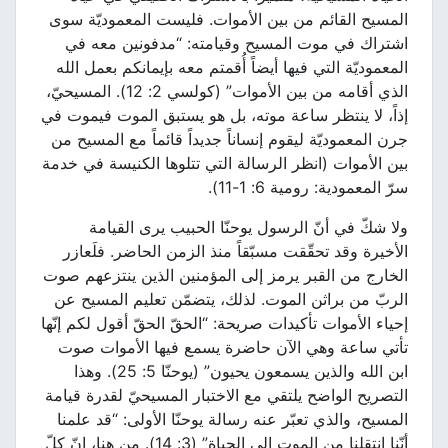
المسيح القائم من بين الأموات. فليست المعموديّة سوى
اشتراك في موت المسيح وقيامته: “مدفونين معه في
المعموديّة التي فيها أيضاً أُقمتم معه بإيمانكم بعمل الله
الذي أقامه من بين الأموات” (كولسي 2: 12). المسيحيّ،
إذاً، لا ينتظر ساعة موته، بل هو يستبق الموت فيموت في
جرن المعموديّة ليقوم إنساناً جديداً قائماً مع المسيح من
بين الأموات (انظر الرسالة التي تتلوها الكنيسة في خدمة
سرّ المعمودية: رومية 6: 1-11).
ولا شكّ في أنّ الرسول يوحنّا الحبيب يرى القيامة
الأخيرة وقد تحقّقت مسبّقاً منذ الزمن الحاضر. فلَعازر
الخارج من القبر يرمز إلى المؤمنين الذين ينتزعهم صوت
الربّ من براثن الموت. لذلك، يتضمّن تعليم المسيح عن
إحياء الأموات تأكيدات صريحة: “الحقّ الحقّ أقول لكم إنّها
تأتي ساعة وهي الآن حاضرة يسمع فيها الأموات صوت
ابن الله والذين يسمعون يحيون” (يوحنّا 5: 25). وهذا
التصريح الواضح يلتقي مع الاختبار المسيحيّ لقدرة قيامة
المسيح، والذي تعبّر عنه رسالة يوحنّا الأولى: “قد علمنا
أنّنا انتقلنا من الموت إلى الحياة” (3: 14). من هنا، إنّ كلّ