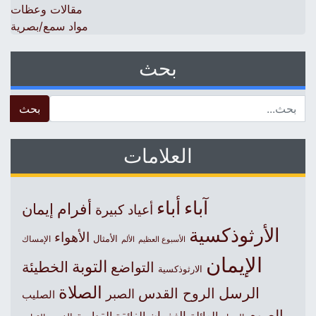
مقالات وعظات
مواد سمع/بصرية
بحث
 for:
العلامات
آباء
أباء
أفرام
إيمان
أعياد كبيرة
الأرثوذكسية
الأهواء
الأمثال
الأسبوع العظيم
الإمساك
الألم
الإيمان
التوبة
التواضع
الخطيئة
الارثوذكسية
الصلاة
الرسل
الروح القدس
الصبر
الصليب
الصوم
الغفران