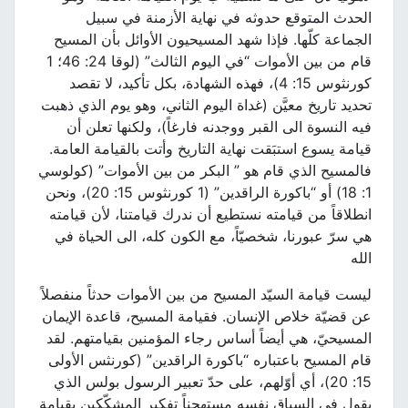
الحدث المتوقع حدوثه في نهاية الأزمنة في سبيل
الجماعة كلّها. فإذا شهد المسيحيون الأوائل بأن المسيح
قام من بين الأموات “في اليوم الثالث” (لوقا 24: 46؛ 1
كورنثوس 15: 4)، فهذه الشهادة، بكل تأكيد، لا تقصد
تحديد تاريخ معيَّن (غداة اليوم الثاني، وهو يوم الذي ذهبت
فيه النسوة الى القبر ووجدنه فارغاً)، ولكنها تعلن أن
قيامة يسوع استبَقت نهاية التاريخ وأتت بالقيامة العامة.
فالمسيح الذي قام هو ” البكر من بين الأموات” (كولوسي
1: 18) أو “باكورة الراقدين” (1 كورنثوس 15: 20)، ونحن
انطلاقاً من قيامته نستطيع أن ندرك قيامتنا، لأن قيامته
هي سرّ عبورنا، شخصيّاً، مع الكون كله، الى الحياة في
الله
ليست قيامة السيّد المسيح من بين الأموات حدثاً منفصلاً
عن قضيّة خلاص الإنسان. فقيامة المسيح، قاعدة الإيمان
المسيحيّ، هي أيضاً أساس رجاء المؤمنين بقيامتهم. لقد
قام المسيح باعتباره “باكورة الراقدين” (كورنثس الأولى
15: 20)، أي أوّلهم، على حدّ تعبير الرسول بولس الذي
يقول في السياق نفسه مستهجناً تفكير المشكّكين بقيامة