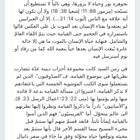
بجوهره نور وحياة لا يزورها، وهي تالياً لا تستطيع أن
تسبّحه (مزمور 88: 11؛ إشعيا 38: 18) ولا أن تكون لها
أية علاقة مع الناس (أيوب 14: 21….). إلا أن العبرانيين
لم يعتقدوا بفناء الإنسان بعد الموت بل على العكس قالوا
باستمراره في الجحيم حتى القيامة حيث يتمّ اللقاء العامّ
والشامل. فنهاية حياة الإنسان بالموت ما هي إلا حالة
عابرة يُبعَث الإنسان بعدها حياً بنعمة الله كما من رقاد أو
نوم استرسل فيه.
في زمن السيد كانت مجموعة أحزاب دينية عدّة تتضارب
نظرياتها في موضوع القيامة، ف”الصدّوقيون”، الذين لم
يستعملوا سوى الكتب الموسَوية الخمسة التي باعتقادهم
لا تذكر القيامة، اعتبروا ان مسألة القيامة بدعة لا فائدة
منها ولم يؤمنوا بها (متى 22: 23؛ اعمال الرسل 23: 8).
و”الأسانيون” نادراً ما ذكروا القيامة ونظروا إليها نظرتهم
الى عالم متحوّل. أما “الفريسيّون” فهم الذين آمنوا
بالقيامة إيماناً ثابتاً، فاتقد قسمٌ منهم أنها ستتمّ قبل
مجيء المسيح بينما القسم الآخر قال بأنها ستتمّ بعد
مجيئه وتوقّعوا حياة محوَّلة وِفق ما جاء في سفر دانيال