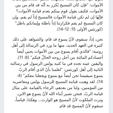
الأموات: “فإن كان المسيح يُكرز به أنّه قد قام من بين
الأموات، فكيف يقول قوم بينكم بعدم قيامة الأموات؟
فإنّها إن لم تكن قيامة الأموات فالمسيح إذاً لم يقم. وإن
كان المسيح لم يقم فكرازتنا إذاً باطلة وإيمانكم باطل”
(كورنثس الأولى 15: 12-14).
نحن، إذاً، سنقوم، لأنّ يسوع قد قام، والشواهد على ذلك
كثيرة في العهد الجديد، منها ما ورد في الرسالة إلى أهل
رومية: “فالذي أقام يسوع من بين الأموات يحيي أيضاً
أجسادكم المائتة من أجل روحه الحالّ فيكم” (8: 11).
واليقين عينه نجده في ما كتبه بولس الرسول في رسالته
الثانية إلى أهل كورنثس: “لعلمنا بأنّ الذي أقام الربّ
يسوع سيقيمنا نحن أيضاً مع يسوع ويجعلنا معكم” (4:
14). لقد وهبت قيامة المسيح للرسول بولس ومعاصريه
من المؤمنين، ولنا من بعدهم، الرجاء بالقيامة على مثال
قيامة الربّ. فنحن نصير أبناء الله لأنّ يسوع هو الابن،
ونرث الملكوت لأنّ المسيح هو الوارث… وهكذا، قياساً،
سنقوم لأنّ المسيح قد قام.