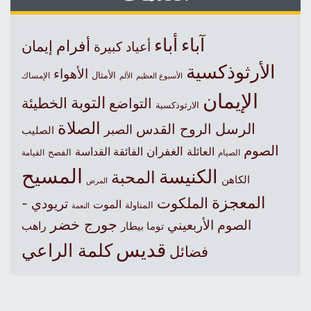
آباء
أباء
أفرام
إيمان
أعياد كبيرة
الأرثوذكسية
الأهواء
الأمثال
الأسبوع العظيم
الإمساك
الألم
الإيمان
التوبة
التواضع
الخطيئة
الارثوذكسية
الصلاة
الرسل
الروح القدس
الصبر
الصليب
الصوم
الغفران
العائلة
الفائقة القداسة
الصيام
الفصح
القيامة
المسيح
الكنيسة
المحبة
الكاهن
المرض
المعجزة
الملكوت
تريودي -
الموت
المناولة
النعمة
جورج خضر
الصوم الأربعيني
راهب
توما بيطار
قديس
كلمة الراعي
فضائل