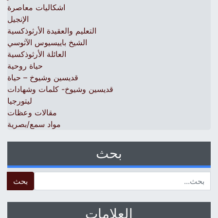
اشكاليات معاصرة
الإنجيل
التعليم والعقيدة الأرثوذكسية
الشيخ باييسيوس الآثوسي
العائلة الأرثوذكسية
حياة روحية
قديسين وشيوخ – حياة
قديسين وشيوخ- كلمات وشهادات
ليتورجيا
مقالات وعظات
مواد سمع/بصرية
بحث
 for:
العلامات