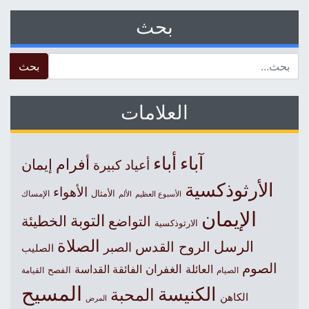
بحث
 for:
العلامات
آباء
أباء
أفرام
إيمان
أعياد كبيرة
الأرثوذكسية
الأهواء
الأمثال
الأسبوع العظيم
الإمساك
الألم
الإيمان
التوبة
التواضع
الخطيئة
الارثوذكسية
الصلاة
الرسل
الروح القدس
الصبر
الصليب
الصوم
الغفران
العائلة
الفائقة القداسة
الصيام
الفصح
القيامة
المسيح
الكنيسة
المحبة
الكاهن
المرض