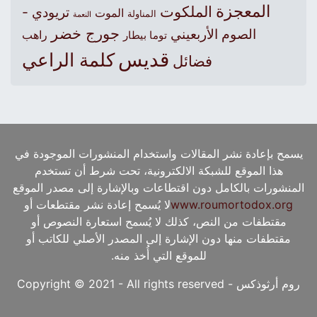
المعجزة
الملكوت
تريودي -
الموت
المناولة
النعمة
جورج خضر
الصوم الأربعيني
راهب
توما بيطار
قديس
كلمة الراعي
فضائل
يسمح بإعادة نشر المقالات واستخدام المنشورات الموجودة في
هذا الموقع للشبكة الالكترونية، تحت شرط أن تستخدم
المنشورات بالكامل دون اقتطاعات وبالإشارة إلى مصدر الموقع
www.roumortodox.org
لا يُسمح إعادة نشر مقتطعات أو
مقتطفات من النص، كذلك لا يُسمح استعارة النصوص أو
مقتطفات منها دون الإشارة إلى المصدر الأصلي للكاتب أو
للموقع التي أُخذ منه.
روم أرثوذكس - Copyright © 2021 - All rights reserved