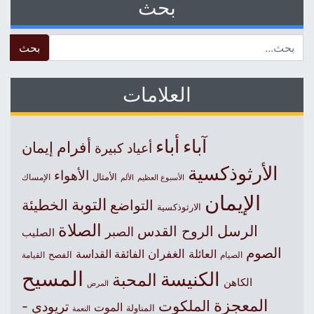
بحث
 for:
العلامات
آباء
أباء
أفرام
إيمان
أعياد كبيرة
الأرثوذكسية
الأهواء
الأمثال
الأسبوع العظيم
الإمساك
الألم
الإيمان
التوبة
التواضع
الخطيئة
الارثوذكسية
الصلاة
الرسل
الروح القدس
الصبر
الصليب
الصوم
الغفران
العائلة
الفائقة القداسة
الصيام
الفصح
القيامة
المسيح
الكنيسة
المحبة
الكاهن
المرض
المعجزة
الملكوت
تريودي -
الموت
المناولة
النعمة