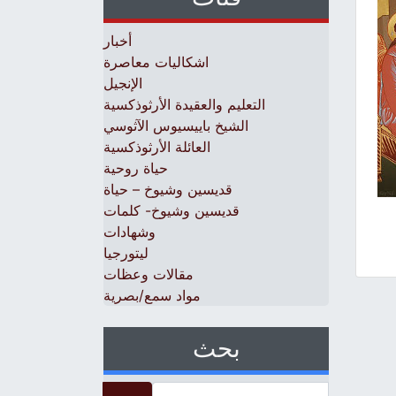
أخبار
اشكاليات معاصرة
الإنجيل
التعليم والعقيدة الأرثوذكسية
الشيخ باييسيوس الآثوسي
العائلة الأرثوذكسية
حياة روحية
قديسين وشيوخ – حياة
قديسين وشيوخ- كلمات
وشهادات
ليتورجيا
مقالات وعظات
مواد سمع/بصرية
بحث
Search for: