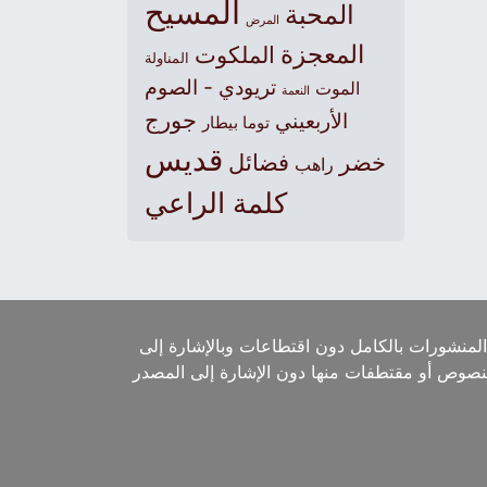
المسيح
المحبة
المرض
المعجزة
الملكوت
المناولة
تريودي - الصوم
الموت
النعمة
جورج
الأربعيني
توما بيطار
قديس
خضر
فضائل
راهب
كلمة الراعي
لمنشورات بالكامل دون اقتطاعات وبالإشارة إلى
لنصوص أو مقتطفات منها دون الإشارة إلى المصدر