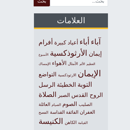
العلامات
آباء
أباء
أفرام
أعياد كبيرة
الأرثوذكسية
إيمان
الأسبوع
الأهواء
الأمثال
العظيم
الإمساك
الألم
الإيمان
التواضع
الارثوذكسية
التوبة
الخطيئة
الرسل
الصلاة
الروح القدس
الصبر
الصوم
الصليب
العائلة
الصيام
الغفران
الفائقة القداسة
الفصح
الكنيسة
الكاهن
القيامة