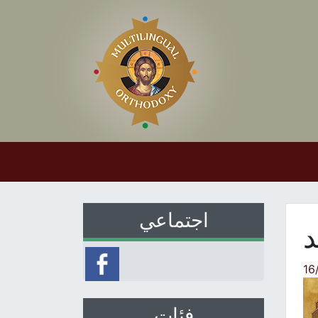
اجتماعي
د
16
فئات