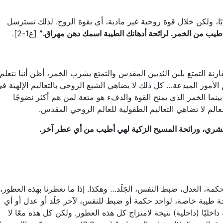
ديًا، ولكن خلال قوة روحية غير مادية، أي بقوة الروح. لذلك تسترسل
طيب من الخمر. لرائحة أدهانك الطيبة اسمك دهن مهراق
.”
[ع1-2].
قارنة التمتع بلبن الثديين المقدس والتمتع بشرب الخمر، أظن أننا نتعلم
الأمور المبدعة… كل ذلك لا يضاهي الشبع الروحي بالتعاليم الإلهية ف
بينما الخمر الذي يمنح القوة والدفء هو متعة لمن هم أكثر نضوجًا
عالم لا تضاهي التعاليم الطفولية للعالم الروحي المقدس.
بشري، ورائحة المسيح الزكية لهي أطيب من أي عطر آخر
.
كمة، العدل، ضبط النفس، الجَلَد… وهكذا. إذا ما تعطرنا بهذه العطور،
ئحة طيبة خاصة، لواحد حكمة أو ضبط للنفس، لآخر جَلَد أو عدل أو أي
خليًا (داخلية) نتيجة لامتزاج كل هذه العطور. ولكن كل هذه معًا لا