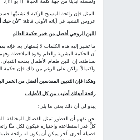
ولمسته أيدينا من جهة كلمة الحياة” (1 يو 1:1).
بالمثل فإن رائحة المسيح الزكية لا نشتمَّها جس
عروس النشيد في آياته الأولى قائلة:
“
لأن حبك أ
اللبن الروحي أفضل من خمر حكمة العالم
ما تشير إليه هذه الكلمات لا يُستهان به. فإنه بم
أن الحكمة البشرية والعلم وقوة الملاحظة وفهم 
بساطته. إن اللبن طعام الأطفال يمنحه الثديان، 
واكتمالاً. ولكن على الرغم من ذلك فإن حكمة ال
وهكذا فإن الثديين المقدسين أفضل من الخمر ال
رائحة أدهانك أطيب من كل الأطياب
يبدو لي أن ذلك يعني ما يلي:
نحن نفهم أن العطور تمثل الفضائل المختلفة: الح
كلٌّ قدر استطاعته واختياره فيكون لكل منَّا را
فضيلة أخرى. آخر يمكن أن يكون له رائحة طيبة دا