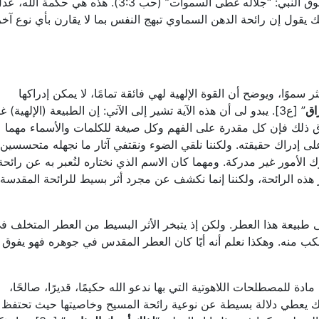
تقارن بالفضيلة السماوية الكاملة. كما يقول حبقوق النبي: “جلاله غطى السموات” (حب 3:3). هذه هي حكمة الله
ك يقول إن رائحة الدهن السماوي تبهج النفس بما لا يقارن بأي نوع آخر
ًا، ويوضح أن القوة الإلهية لهي فائقة تمامًا، لا يمكن إدراكها
اق
” [ع3]. يبدو لى أن هذه الآية تشير إلى الآتي: إن الطبيعة (الإلهية) غ
ق ذلك فإن كل مقدرة على الفهم وكل صيغة للكلمات والأسماء مهما
 إدراك حقيقته. ولكننا نلقي الضوء ونقتفي آثار ما نجهله متحسسين
رك الأمور غير مدركة. ومهما كان الاسم الذي نختاره لنُعبر به عن رائحة
 هذه الرائحة، ولكننا إنما نكشف عن مجرد أثر بسيط للرائحة المقدسة
طبيعة هذا العطر. ولكن إذ يتبخر الأثر البسيط من العطر المتخلف ف
ُكب منه. وهكذا نعلم أنه أيًا كان العطر المقدس في جوهره فهو يفوق
ة للمصطلحات اللاهوتية التي بها ندعو الله حكيمًا، قديرًا، صالحًا،
 كل ذلك يعطي دلالة بسيطة عن نوعية رائحة المسيح وخاصيتها حيث تحتفظ