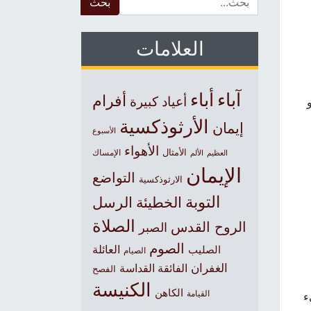
العلامات
آباء
أباء
أفرام
أعياد كبيرة
الأرثوذكسية
إيمان
الأسبوع
الأهواء
الأمثال
العظيم
الإمساك
الألم
الإيمان
التواضع
الارثوذكسية
التوبة
الخطيئة
الرسل
الصلاة
الروح القدس
الصبر
الصوم
الصليب
العائلة
الصيام
الغفران
الفائقة القداسة
الفصح
الكنيسة
الكاهن
القيامة
ء