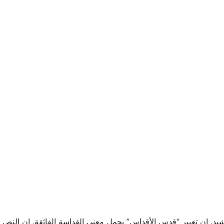
شيد. إن تعبير “قدس الأقداس” يحمل معنى القداسة الفائقة. إن النص