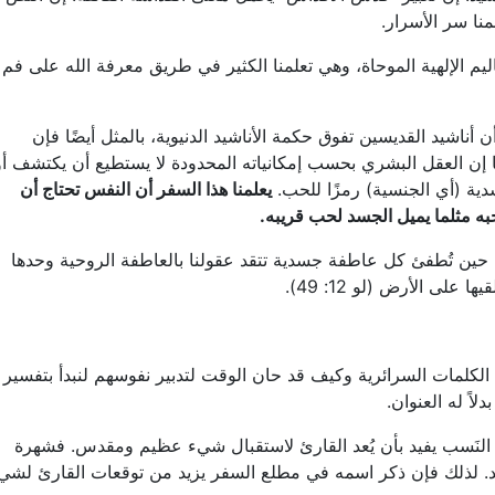
منا سر الأسرار.
ليم الإلهية الموحاة، وهي تعلمنا الكثير في طريق معرفة الله على فم
ن أناشيد القديسين تفوق حكمة الأناشيد الدنيوية، بالمثل أيضًا فإن
قًا إن العقل البشري بحسب إمكانياته المحدودة لا يستطيع أن يكتشف أو
دية (أي الجنسية) رمزًا للحب.
يعلمنا هذا السفر أن النفس تحتاج أن
به مثلما يميل الجسد لحب قريبه
.
ه حين تُطفئ كل عاطفة جسدية تتقد عقولنا بالعاطفة الروحية وحدها
على الأرض (لو 12: 49).
لكلمات السرائرية وكيف قد حان الوقت لتدبير نفوسهم لنبدأ بتفسير
دلاً له العنوان.
 النَسب يفيد بأن يُعد القارئ لاستقبال شيء عظيم ومقدس. فشهرة
د. لذلك فإن ذكر اسمه في مطلع السفر يزيد من توقعات القارئ لشي