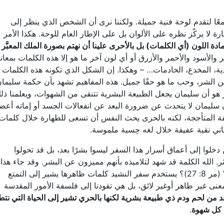
عًا لتقدم لوحة فنية جميلة. ولكننا نرى أن الشخص الذي ينظر إلى
رة لا يركّز نظره على الألوان بل على الإطار العام للوحة. هكذا الأمر
 بمادة اللون (أي الكلمات) بل بالأحرى علينا أن نهتم بصورة الملك المعبَّر
ر والأسود والأحمر والأزرق أو أي لون آخر ما هو إلا هذه الكلمات بمعاني
ة، المخدع، الخادمات… – وهكذا. إن الشكل الذي تكونه هذه الكلمات ه
د عن الشر، وحب ما هو حقًا جميل. هذه المفاهيم تشهد بأن حكمة سليما
ر هو أن سليمان يجعل الطبيعة البشرية تتنقى من الشهوات، ويعلمنا ذل
 سليمان لا يتحدث عن ضرورة البعد عن انفعالات الجسد أو إماته أعضائ
ة المتأججة، لكنه بالحرى يحث النفس أن تسعى للطهارة خلال كلمات
عاني نقية عفيفة خلال لغه حِسية ملموسة.
ن دخلوا إلى أعماق أسرار هذا السفر ليسوا بشرًا بعد، بل قد تحولوا
ثر. الله الكلمة قد شهد لتلاميذه بأنهم مميزون عن البشر. وقد جاء هذا
التمييز حين قال لهم: “من يقول الناس إني أنا؟” (مر 8: 27)؟ يستخدم سفر النشيد كلمات ظاهرها يشير إلى التمتع
معنى غير طاهر أوغير لائق، بل هي تقودنا إلى فلسفة الأمور المقدسة
 بعد من لحم ودم ذي طبيعة بشرية لكنها بالحري تشير إلى الحياة التي نتط
ن كل شهوة
.