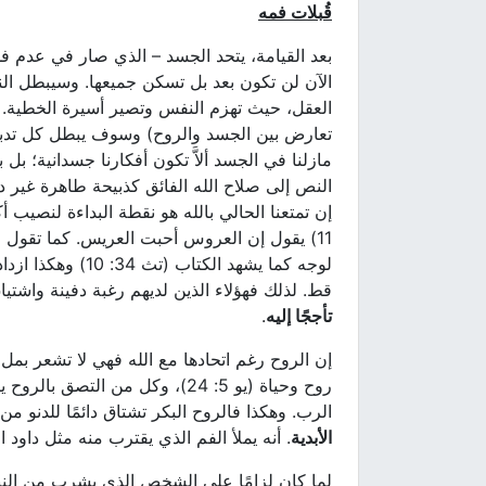
قُبلات فمه
بعد القيامة، يتحد الجسد – الذي صار في عدم 
الآن لن تكون بعد بل تسكن جميعها. وسيبطل ا
العقل، حيث تهزم النفس وتصير أسيرة الخطية. حي
تعارض بين الجسد والروح) وسوف يبطل كل تدبير
مازلنا في الجسد ألاَّ تكون أفكارنا جسدانية؛ ب
النص إلى صلاح الله الفائق كذبيحة طاهرة غير 
11) يقول إن العروس أحبت العريس. كما تقول 
لوجه كما يشهد الك
قط. لذلك فهؤلاء الذين لديهم رغبة دفينة واشتياق
تأججًا إليه
.
إن الروح رغم اتحادها مع الله فهي لا تشعر بملء
روح وحياة (يو 5: 24)، وكل من ا
الرب. وهكذا فالروح البكر تشتاق دائمًا للدنو من 
الأبدية
. أنه يملأ الفم الذي يقترب منه مثل داود النبي
لما كان لزامًا على الشخص الذي يشرب من النبع