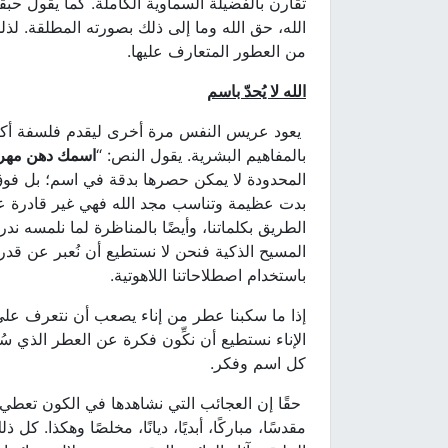
الله، حق الله وما إلى ذلك بصورته المطلقة. لذل
من العطور المتعارف عليها.
الله لا يُحدّ باسم
يعود عريس النفس مرة أخرى ليقدم فلسفة أكثر سمو
بالمفاهيم البشرية. يقول النص: “
اسمك دهن مهر
المحدودة لا يمكن حصرها بدقة في اسم؛ بل فو
بدت عظيمة وتناسب مجد الله فهي غير قادرة على
الطريق بكلماتنا، وأيضًا بالمناظرة لما نلمسه ند
المسيح الذكية فنحن لا نستطيع أن نُعبر عن قدر
باستخدام اصطلاحاتنا اللاهوتية.
إذا ما سكبنا عطر من إناء يصعب أن نتعرف على 
الإناء نستطيع أن نكِّون فكرة عن العطر الذي س
كل اسم وفكر.
حقًا إن العجائب التي نشاهدها في الكون تعطي ماد
مقدسًا، مباركًا، أبديًا، ديانًا، مخلصًا وهكذا.