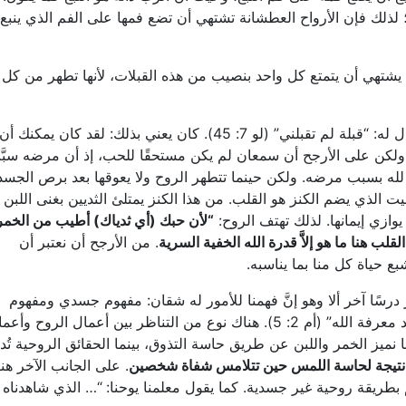
ن عطش أحد فليقبل إليَّّ ويشرب” (يو 7: 37)؛ لذلك فإن الأرواح العطشانة تشتهي أن تضع فمها على الفم الذي ينبع
 يشتهي أن يتمتع كل واحد بنصيب من هذه القبلات، لأنها تطهر من كل
اَعتقد أن الرب كان يوبخ سمعان الأبرص حين قال له: “قبلة لم تقبلني” (لو 7: 45). كان يعني بذلك: لقد كان يمكنك أن
ولكن على الأرجح أن سمعان لم يكن مستحقًا للحب، إذ أن مرضه سبَّ
لله بسبب مرضه. ولكن حينما تتطهر الروح ولا يعوقها بعد برص الجسد
ت الذي يضم الكنز هو القلب. من هذا الكنز يمتلئ الثديين بغنى اللبن
يوازي إيمانها. لذلك تهتف الروح:
“
لأن حبك (أي ثدياك) أطيب من الخمر
لب هنا ما هو إلاَّ قدرة الله الخفية السرية
. من الأرجح أن نعتبر أن
بع حياة كل منا بما يناسبه.
رسًا آخر ألا وهو إنَّ فهمنا للأمور له شقان: مفهوم جسدي ومفهوم
روحي. كما يقول الحكيم في سفر الأمثال، “وتجد معرفة الله” (أم 2: 5). هناك نوع من التناظر بين أعمال الروح وأ
ا نميز الخمر واللبن عن طريق حاسة التذوق، بينما الحقائق الروحية تُ
ة نتيجة لحاسة اللمس حين تتلامس شفاة شخصين
. على الجانب الآخر هن
بطريقة روحية غير جسدية. كما يقول معلمنا يوحنا: “… الذي شاهدناه