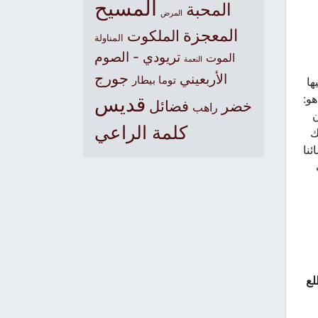
المسيح
المحبة
المرض
المعجزة
الملكوت
المناولة
تريودي - الصوم
الموت
النعمة
جورج
الأربعيني
توما بيطار
ها
و:
قديس
خضر
فضائل
راهب
ن
كلمة الراعي
ك
نا
لع