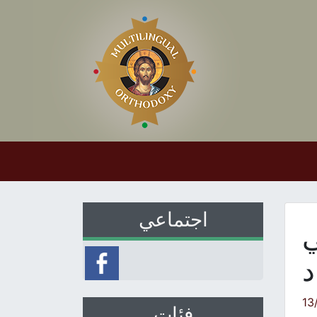
اجتماعي
ي
د
13
فئات