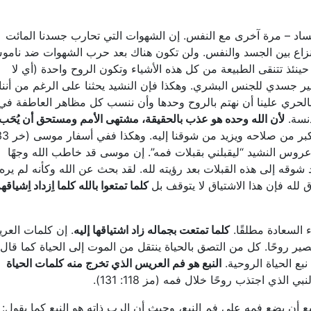
فساد – مرة آخرى مع النفس. إن الشهوات التي تحارب جسدنا المائت
لنزاع بين الجسد والنفس. ولن تكون هناك بعد حرب الشهوات ضد نام
نئذ تتنقى الطبيعة من كل هذه الأشياء وتكون الروح واحدة (أي لا
 جسدي للجنس البشري. وهكذا فإن النشيد يحثنا على الرغم من أننا
ل بالحري علينا أن نهتم بالروح وحدها وأن ننسب كل مظاهر العاطفة في
دنسة.
لأن الله وحده هو عذب بالحقيقة، مشتهى الأمم ومستحق أن يُحَب
عروس النشيد “ليقبلني بقبلات فمه”. إن موسى قد خاطب الله وجهًا
تاب (تث 34: 10) وهكذا ازداد شوقه إلى هذه القبلات بعد رؤيته لله. لقد بحث عن الله وكأنه لم يره
 لله فإن هذا الاشتياق لا يتوقف بل
كلما تمتعوا بالله كلما اِزداد اِشياقه
 السعادة مطلقًا.
كلما تمتعت بجماله زاد اشتياقها إليه
. إن كلمات العر
لتصق بالروح يصير روحًا. كل من التصق بالحياة ينتقل من الموت إلى الحياة كما قال
نبع الحياة الروحية.
النبع هو فم العريس الذي تخرج منه كلمات الحياة
 الذي اجتذب روحًا خلال فمه (مز 118: 131).
 أن يضع فمه على فم النبع، وحيث أن الرب ذاته هو النبع كما يقول: