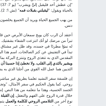
“إ
بالحياة ويقول: “
ليقبلني بقبلات فمه
” (نش 1: 2).
من يهب الجميع الحياة ويريد أن الجميع يخلصون
دنس.
تبرأ من مرضك لو أنك انتزعت الشفاء بشفتيك. 
له نموًا مطردًا في جسده، وقد ظل غير مشتاق 
تبدأ في التفتيش عن كنز الصالحات. اسم هذا البي
المقدس الذي به تتغذى الروح وتنتزع البركة بما 
ويشير بالثدي إلى القلب. ولا نخطئ إذا حسبنا أن الق
الثديين هما عمل الله القوي من أجلنا الذي به يش
إن فلسفة سفر النشيد تعلمنا بطريق غير مباشر د
الجسد الحسية، وهذا ما نتعلمه من هذا النص. إنن
خلال قدرة الروح على الفهم والتعقل.
إن القبل
نوع آخر من
التلامس الروحي للكلمة والعمل
يتم 