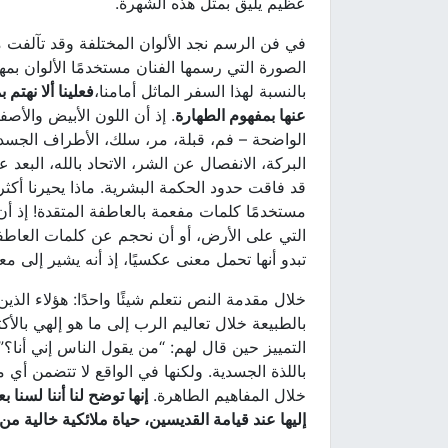
عظيم يليق بمثل هذه الشهرة.
في فن الرسم نجد الألوان المختلفة وقد تآلفت م
الصورة التي رسمها الفنان مستخدمًا الألوان بمها
بالنسبة لهذا السفر الماثل أمامنا،
فعلينا ألا نهتم
عنها بمفهوم الطهارة
. إذ أن اللون الأبيض والأصف
الواضحة – فم، قبلة، مر، سلك، الأطراف الجسدي
البركة، الانفصال عن الشر، الاتحاد بالله، البع
قد فاقت حدود الحكمة البشرية. ماذا يحيرنا أكث
مستخدمًا كلمات مفعمة بالعاطفة المتقدة! إذ أن
التي على الأرض، أو أن نحجم عن كلمات العاطف
تبدو أنها تحمل معنى عكسيًا، إذ أنه يشير إلى م
خلال مقدمة النص نتعلم شيئًا واحدًا: هؤلاء الذي
بالطبيعة خلال تعاليم الرب إلى ما هو إلهي بالأك
باللذة الجسدية. ولكنها في الواقع لا تتضمن أي 
خلال المفاهيم الطاهرة.
إنها توضح لنا أننا لسنا
إليها عند قيامة القديسين، حياة ملائكية خالية م