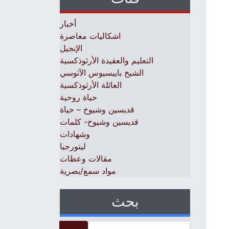
أخبار
اشكاليات معاصرة
الإنجيل
التعليم والعقيدة الأرثوذكسية
الشيخ باييسيوس الآثوسي
العائلة الأرثوذكسية
حياة روحية
قديسين وشيوخ – حياة
قديسين وشيوخ- كلمات
وشهادات
ليتورجيا
مقالات وعظات
مواد سمع/بصرية
بحث
Search for: