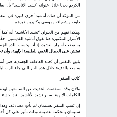
الكريم يعدنا خلال عنوانه “نشيد الأناشيد” بأن يعل
من المؤكد أن هناك أناشيد أخرى كثيرة في التعا
داود، وإشعياء، وموسى وكثيرين غيرهم.
وهكذا نفهم من العنوان “نشيد الأناشيد” أنه كما أ
الأسرار المكنوزة هنا تفوق أناشيد القديسين. ح
يستوعب أسرار النشيد، إذ أنه يحسب اللذه الجس
تفتش على الجمال الخفي للطبيعة الإلهية، وأن تح
يليق بالنفس أن تُخمد العاطفة الجسدية حتى أن
وتتمتع بالدفء خلال هذه النار التي جاء الرب ليلقيها 
كاتب السفر
والآن وقد استفضت الحديث عن السامعين لهذه ا
الكلمات الإلهية لسفر نشيد الأناشيد. لنبدأ حديثنا ب
إن نَسب السفر لسليمان لم يأتِ مصادفة، وهذا
سليمان بالحكمة عظيمة وذات تأثير على كل أح