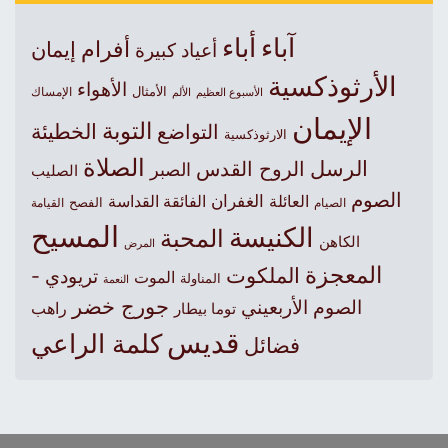
آباء
أباء
أفرام
إيمان
أعياد كبيرة
الأرثوذكسية
الأهواء
الأمثال
الأسبوع العظيم
الإمساك
الألم
الإيمان
التوبة
التواضع
الخطيئة
الارثوذكسية
الصلاة
الرسل
الروح القدس
الصبر
الصليب
الصوم
الغفران
العائلة
الفائقة القداسة
الصيام
الفصح
القيامة
المسيح
الكنيسة
المحبة
الكاهن
المرض
المعجزة
الملكوت
تريودي -
الموت
المناولة
النعمة
جورج خضر
الصوم الأربعيني
راهب
توما بيطار
قديس
كلمة الراعي
فضائل