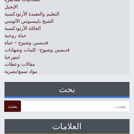
الإنجيل
التعليم والعقيدة الأرثوذكسية
الشيخ باييسيوس الآثوسي
العائلة الأرثوذكسية
حياة روحية
قديسين وشيوخ – حياة
قديسين وشيوخ- كلمات وشهادات
ليتورجيا
مقالات وعظات
مواد سمع/بصرية
بحث
 for:
العلامات