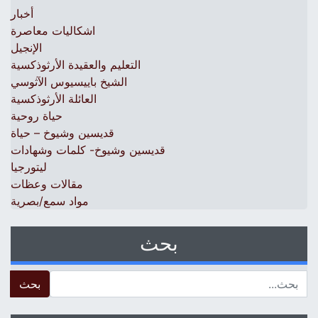
أخبار
اشكاليات معاصرة
الإنجيل
التعليم والعقيدة الأرثوذكسية
الشيخ باييسيوس الآثوسي
العائلة الأرثوذكسية
حياة روحية
قديسين وشيوخ – حياة
قديسين وشيوخ- كلمات وشهادات
ليتورجيا
مقالات وعظات
مواد سمع/بصرية
بحث
 for: