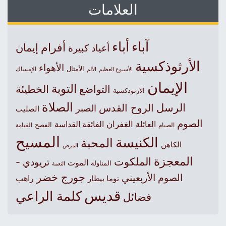
العلامات
آباء
أباء
أفرام
إيمان
أعياد كبيرة
الأرثوذكسية
الأهواء
الأمثال
الأسبوع العظيم
الإمساك
الألم
الإيمان
التوبة
التواضع
الخطيئة
الارثوذكسية
الصلاة
الرسل
الروح القدس
الصبر
الصليب
الصوم
الغفران
العائلة
الفائقة القداسة
الصيام
الفصح
القيامة
المسيح
الكنيسة
المحبة
الكاهن
المرض
المعجزة
الملكوت
تريودي -
الموت
المناولة
النعمة
جورج خضر
الصوم الأربعيني
راهب
توما بيطار
قديس
كلمة الراعي
فضائل