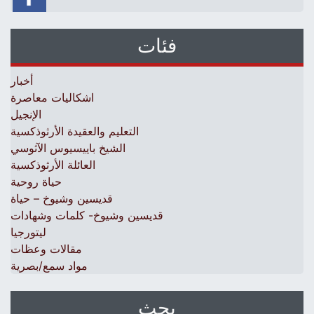
فئات
أخبار
اشكاليات معاصرة
الإنجيل
التعليم والعقيدة الأرثوذكسية
الشيخ باييسيوس الآثوسي
العائلة الأرثوذكسية
حياة روحية
قديسين وشيوخ – حياة
قديسين وشيوخ- كلمات وشهادات
ليتورجيا
مقالات وعظات
مواد سمع/بصرية
بحث