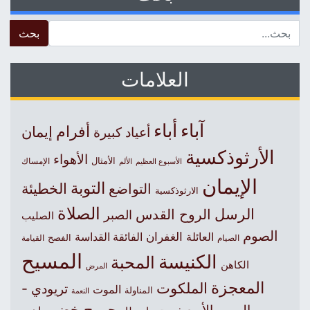
 for:
العلامات
آباء
أباء
أفرام
إيمان
أعياد كبيرة
الأرثوذكسية
الأهواء
الأمثال
الأسبوع العظيم
الإمساك
الألم
الإيمان
التوبة
التواضع
الخطيئة
الارثوذكسية
الصلاة
الرسل
الروح القدس
الصبر
الصليب
الصوم
الغفران
العائلة
الفائقة القداسة
الصيام
الفصح
القيامة
المسيح
الكنيسة
المحبة
الكاهن
المرض
المعجزة
الملكوت
تريودي -
الموت
المناولة
النعمة
جورج خضر