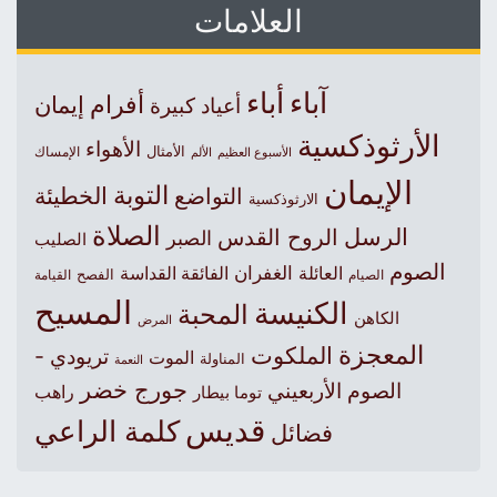
العلامات
آباء
أباء
أفرام
إيمان
أعياد كبيرة
الأرثوذكسية
الأهواء
الأمثال
الأسبوع العظيم
الإمساك
الألم
الإيمان
التوبة
التواضع
الخطيئة
الارثوذكسية
الصلاة
الرسل
الروح القدس
الصبر
الصليب
الصوم
الغفران
العائلة
الفائقة القداسة
الصيام
الفصح
القيامة
المسيح
الكنيسة
المحبة
الكاهن
المرض
المعجزة
الملكوت
تريودي -
الموت
المناولة
النعمة
جورج خضر
الصوم الأربعيني
راهب
توما بيطار
قديس
كلمة الراعي
فضائل