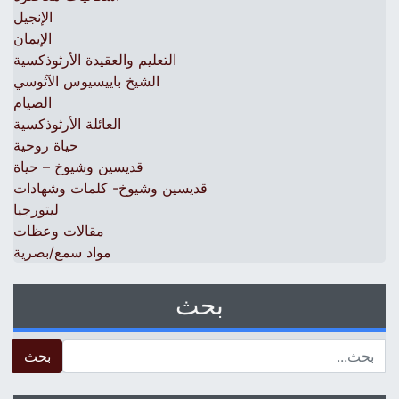
الإنجيل
الإيمان
التعليم والعقيدة الأرثوذكسية
الشيخ باييسيوس الآثوسي
الصيام
العائلة الأرثوذكسية
حياة روحية
قديسين وشيوخ – حياة
قديسين وشيوخ- كلمات وشهادات
ليتورجيا
مقالات وعظات
مواد سمع/بصرية
بحث
 for: