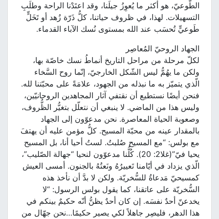
الطّوعيّ، هو أكثر ما يُعوِزُ جيلَنا، وقد اعتَدْنا الراحة وطلَبِ
التسهيلات. لهذا، في ظروف حياتنا، كلُّ ذَرّة زُهد أو تَخَلٍّ
طَوعيٍّ تُحسَب عند الله بمستوى نُسك الآباء القدماء.
الجهاد الروحيّ المُعاصِر
لكلّ مرحلة من مراحل التاريخ أنماطُ نسك خاصّة بها،
ولكن ما يهُمُّ ليس الشّكل الخارجيّ، إنّما روح السَّخاء
الّذي يتميّز به ما نبذله من الجهود، علامَةً على محبّتنا لله.
فنحن أيضًا نستطيع أن نقتفي آثار المجاهدين الروحانيّين،
وليس هذا من الماضي. لا ينبغي أن نتعلّل بتغيُّر الظُّروف،
وصعوبة الحياة المعاصرة. نحن مدعوّون إلى الجهاد
بالمقدار عينه من محبّة المسيح. كلُّ مؤمن عليه أن يهتفَ
مع بولس: “مع المسيح صُلبتُ. لستُ أحيا أنا، بل المسيح
يحيا فيّ”(غلا2: 20). كُلُّنا مدعوّون لنحيا “جهالة الصّليب”،
الّذي يزداد في أيّامنا تَعييرُهُ ونَعتُهُ بالجنون. أمسى العيش
كمسيحيّ مَدعاةُ للسُّخريّة. ولكن لا بدَّ أن نأخذ هذه
السُّخريّة على عاتقنا، كما يقول بولس الرسول: “لا
يخدعنّ أحدٌ نفسَه. إن كان أحدٌ يظنُّ أنّه حكيمٌ بينكم في
هذا الدهر، فليصِر جاهلاً لكي يصير حكيمًا…نحن جهّال من