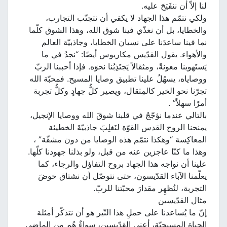
لنا إلاّ أن ننفَتِحَ عليه.
ولكي نتمّم هذا الجهاد لا يكفي أن نتجنّب التجارب،
والخطايا، بل أن نغذّي فينا شوق الله، وهذا الشوق كلّما
نما فينا ساعدَنا على نسيان الخطايا، وجاذبيّة العالم
والأهواء. يقول القدّيس مكاريوس أيضًا: “نجدُ في ما
يَستَهوينا معونةً، ومثقالاً يَجتَذِبُنا نحوَه. فإذا أحببنا الربّ
ووصاياه، يسهُلُ علينا تطبيق وصايا المسيح. فمحبّة الله
تجرّنا نحو الخير كالمِثقال، ويصير كلُّ جهادٍ وكلُّ تجربة
أمرًا سهلاً” .
بالتالي عندما نؤجّجُ في قلبنا شوقَ الله ووصايا الإنجيل،
يمنحنا الروح القدس القوّة لنَغلِبَ جاذبيّةَ الخطيئة
المعاكِسة “وهكذا نتمّم هذه الوصايا من دون مشقّة” ،
وهذا ما كنّا عاجزين عنه من قبل، ولو بذلنا جهودنا كلّها.
علينا أن نواجه هذا الجهاد بروح التفاؤل والرجاء، كما
يعلّمنا الآباء القدّيسون، حتى نتوصّل أن نشتاق خوضَ
التجربة، لنُظهِر مقدارَ محبّتنا للربّ.
مثال القدّيسين
إنّ ما يُساعدنا على حملِ هذا النّير هو أن نتذكّر أمثلة
الحياة المسيحيّة، أعني القدّيسين، سواءٌ هُم من الماضي