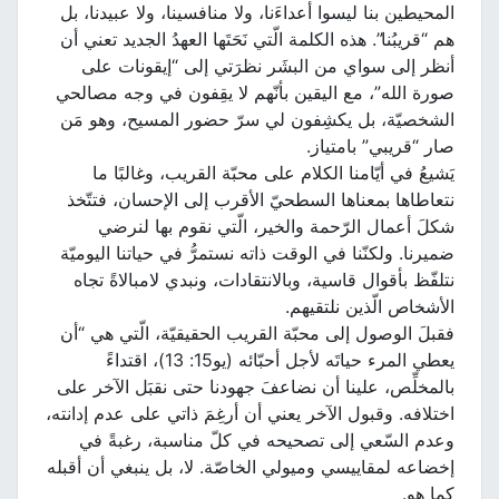
المحيطين بنا ليسوا أعداءَنا، ولا منافسينا، ولا عبيدنا، بل
هم “قريبُنا”. هذه الكلمة الّتي نَحَتَها العهدُ الجديد تعني أن
أنظر إلى سواي من البشَر نظرَتي إلى “إيقونات على
صورة الله”، مع اليقين بأنّهم لا يقِفون في وجه مصالحي
الشخصيّة، بل يكشِفون لي سرّ حضور المسيح، وهو مَن
صار “قريبي” بامتياز.
يَشيعُ في أيّامنا الكلام على محبّة القريب، وغالبًا ما
نتعاطاها بمعناها السطحيّ الأقرب إلى الإحسان، فتتّخذ
شكلَ أعمال الرّحمة والخير، الّتي نقوم بها لنرضي
ضميرنا. ولكنّنا في الوقت ذاته نستمرُّ في حياتنا اليوميّة
نتلفّظ بأقوال قاسية، وبالانتقادات، ونبدي لامبالاةً تجاه
الأشخاص الّذين نلتقيهم.
فقبلَ الوصول إلى محبّة القريب الحقيقيّة، الّتي هي “أن
يعطي المرء حياتَه لأجل أحبّائه (يو15: 13)، اقتداءً
بالمخلِّص، علينا أن نضاعفَ جهودنا حتى نقبَل الآخر على
اختلافه. وقبول الآخر يعني أن أرغِمَ ذاتي على عدم إدانته،
وعدم السّعي إلى تصحيحه في كلّ مناسبة، رغبةً في
إخضاعه لمقاييسي وميولي الخاصّة. لا، بل ينبغي أن أقبله
كما هو.