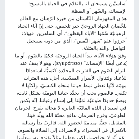
أساسيَّين يسمحان لنا بالتقدّم في الحياة بالمسيح:
الإمساك، والسّهر أو اليقظة.
هذان المفهومان النّاشئان من خبرة الرّهبان مع العالم
يلخّصان الجهاد الروحيّ خير تلخيص، حتى إنّ آباء الحياة
الرهبانيّة سُمّوا “الآباء اليقظين”، أي الساهرين. فهؤلاء
أحرزوا علمَ “سَهَر النَّفس”، الّذي من دونه يستحيل
التواصل والله بالصّلاة.
وفقَ هؤلاء الآباء، تبدأ الحياة الروحيّة حُكمًا بالصّوم، أو ما
يُدعى أيضًا “الإمساك” (εγκράτεια)، وهو لا يقفُ عند
التزام الصّوم في الفترات المحدّدة كَنَسيًّا، استعدادًا
للأعياد ولتناول الأسرار المقدّسة. أجل، هذه الفترات
مهمّة لأنّها تعطي نمط حياتنا مَنحاه الكنسيّ، ولكنّها لا
تكفي. فالصوم يجب أن يحدِّد حياتنا اليوميّة بشكل ثابت،
ويضعُ حدودًا طوعيّة لمَيْلِنا إلى إشباع رغباتنا. إنّه يكمن
في استبدال اللذة المادّيّة العابرة لا مَحالة بفرح الحرمان
الطوعيّ. وفرح الحرمان بدافع محبّة الله يولّد فينا،
بالمقابل، حِسًّا متناميًا لحضور الله. فالربّ بدأ رسالته
بالانعزال في الصحراء، والانصراف إلى الصلاة والصوم،
رغمَ أنّه لا يحتاجهما، لكي يعطينا مثالاً نقتدي به، ويعلّمنا