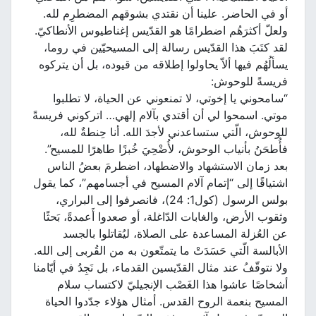
أو في الحاضر. علينا أن نقتدي بشوقهم المضطرِم لله.
ولعلّ أكثرَهُم اضطرامًا هو القدّيس إغناطيوس الأنطاكيّ.
لقد كتَبَ هذا القدّيس رسالة إلى المسيحيّين في روما،
يسألُهُم فيها ألاّ يحاولوا إطلاقه من قيوده، بل أن يتركوه
فريسةً للوحوش:
“سامحوني يا إخوتي، لا تمنعوني عن الحياة، لا تطلبوا
موتي. اسمحوا لي أن أقتدي بآلام إلهي… اتركوني فريسةً
للوحوش، الّتي ستساعدني لأجدَ الله. أنا حِنطةٌ لله،
فأُطحَنُ بأنياب الوحوش، لأُضْحِيَ خُبزًا طاهرًا للمسيح”.
بعد زمان الاستشهاد والاضطهاد، اضطرمَ بعضُ الناس
اشتياقًا إلى “إتمام آلام المسيح في أجسامهم”، كما يقول
بولس الرسول (كول1: 24)، فانصرفوا إلى البراري،
وثقوب الأرض، والغابات الدّاغلة، أو صعدوا أَعمدةً، بَحثًا
عن العُزلة المساعدة على الصلاة، ليُقاتلوا بالجسد
الأبالسة الّتي حَسَدَتْ ما يتمتّعون به من القُربى إلى الله.
ولا نتوقّفُ عند مثال القدّيسين القدماء، بل نَجِدُ في أيّامنا
أشخاصًا عاشوا هذا الغَصْب الإنجيليّ لاكتساب سلام
المسيح بنعمة الروح القدس. أمثال هؤلاء جدّدوا الحياة