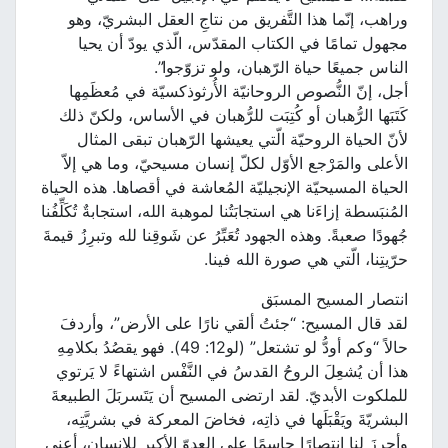
وراهب، إنّما هذا التَّفريق من نتاجِ العقل البشريّ، وهو
مجهول تمامًا في الكتاب المقدّس، الّذي يودّ أن يحيا
الناس جميعًا حياة الرّهبان، ولو تزوّجوا”.
أجل، إنّ النُّصوص الروحانيّة الأُرثوذكسيّة في مُعظَمِها
كَتَبَها الرُّهبان أو كُتِبَت للرُّهبان في الأساس، ولكنّ ذلك
لأنّ الحياة الروحيّة الّتي يعيشها الرّهبان تبقى المثال
الأعلى والمَرْجع الأوّل لكلّ إنسان مسيحيّ، وما هي إلاّ
الحياة المسيحيّة الإنجيليّة المُعاشة في أقصاها. هذه الحياة
المُنبَسطة إزاءَنا هي استجابَتُنا لموهبة الله، استجابةٌ تُكَلِّفُنا
جُهودًا صعبةً. وهذه الجهود تُعَبِّرُ عن شَوقِنا لله وتبرِزُ قيمةَ
حرّيتِنا، الّتي هي صورة الله فينا.
انتصار المسيح المسبَق
لقد قال المسيح: “جئتُ ألقي نارًا على الأرض”، وأردفَ
حالاً “وكم أودُّ لو تشتعل” (لو12: 49). فهو يقصُدُ بكلامِهِ
هذا أن يُشعِلَ الروحُ القدسُ في النَّفْس اشتهاءً لا يَرتوي
للملكوت الأبديّ. لقد ارتضى المسيح أن يَتَسربَلَ الطبيعةَ
البشريّةَ ويَقْبَلَها في ذاتِه، فخاضَ المعركة في بشريَّتِه،
وأحرزَ لنا انتصارًا حاسمًا على العدوّ الأكبر للإنسان، أعني