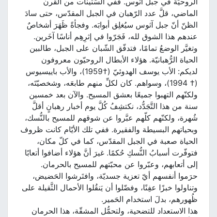
الروحيّة في جبل آثوس. ففي السّتينات من القرن
الماضي، قلَّ عدد الرّهبان في الجبل المقدّس، حتى سادَ
الظنّ أنّ جبل آثوس سيُغلِق أبوابَه. وفجأةً ظَهَرَ أشخاصٌ
عندهم هذا الشوق لله، فَجَرّوا في إثرِهِم أناسًا آخَرين.
وتغيَّر الوضعُ تمامًا، فتدفّق الشّبان على الجبل، طالبين
الحياة الرُّهبانيّة. هؤلاء الأبطال الروحيّون معروفون
لديكم: الأب يوسف الهدوئيّ (†1959)، والأب باييسيوس
(† 1994)، وسواهم. كان لكلِّ منهم طابعَه، وشخصيّتَه،
ولكنّهم التهبوا جميعًا بعشق المسيح. والآن بعد خمسين
سنة من هذا التَّجَدُّد، نكتشِفُ كُلَّ يوم أخبار رهبانٍ أقلَّ
شُهرة، ولكنّهم كلّهم عبَّروا عن شوقهم للمسيح بالنُّسك،
وبحياتهم البسيطة والفقيرة. ففي تلك الأيّام كانت ظروف
الحياة صعبة في الجبل المقدّس، كما في كلّ مكان،
فتوفّرت أسبابُ النُّسكِ حُكمًا. غيرَ أنَّ هؤلاء أضافوا أتعابًا
إلى أتعابهم، وعبّروا عن محبّتهم للمسيح بالحرمان.
حرَموا أنفسهم أيّ تعزية جسديّة، وافتَرشوا الحَضيض،
وتناولوا خبزًا عفِنًا، وفضّلوا أن يَنقُلوا الأحمال الثَّقيلة على
ظُهورهم، بدلَ استخدام الحَمير.
هذا الاستعداد للتضحية، ولتحمُّل المشقّة، هذا الحرمان