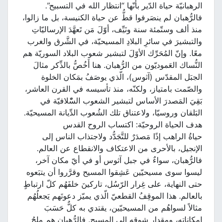
الرهبانيّة حياة الدّير بأنّها “انتظار الله في التسبيح”.
فالرُّهبان لم ينصَرفوا قطُّ عن حياة الكنيسة، بل ما زالوا،
منذ ألف وستّمئة سنة ونَيِّف، أوّلَ مَن تَعهَّدَ الإرساليّاتِ
والتبشيرَ في سائرِ البلادِ المسيحيّة، في الشَّرق والغرب
معًا. وإنّ المُحَرِّك الأوّلَ لتبشير شعوب البلاد السوريّة هم
النُّساك العَموديّون من الرُّهبان. هنا أَخُصُّ بالذِّكر مثالَ
الجبَل المقدّس (آثوس)، الّذي يوصَفُ بمَكان الخلوة
والصّمت بامتياز، ولكنّه، منذ تأسيسه في القرن العاشر،
بَقِيَ المَصدرَ الأساس لتبشير الشعوب السّْلافيّة في
البَلقان وروسيّا، ولاعتناق تلك الشُعوب الدِّيانة المسيحيّة.
هدف الحياة الروحيّة: اكتساب الروح القدس
حياةُ الراهب إذًا مَصدَرٌ للتَّجَدُّد ولاجتذاب الناس إلى
الإنجيل، بالأحرى من الاعتكاف والانقطاع عن العالم.
فالرُّهبان، سواءٌ في جبل آثوس أو في أيّ مكان آخر،
ليسوا سوى مسيحيّين عَشِقوا المسيح وقرَّروا أن يتبَعوه
حتى النهاية، على غِرار الرّسُل، تاركينَ خلفَهُم كلّ ارتباطٍ
بالعالم. هذا الموقِفُ القطعيّ الّذي يميّز دعوتَهم يَجعلُهُم
مثالاً لسواهُم من المسيحيّين، يقتدي به كلٌّ حَسَبَ
إمكاناته، ومقدارِ شوقِهِ إلى المسيح. فالرُّهبان هم مِلحُ