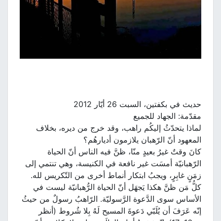
حديث في بكفتين، السبت 26 أيّار 2012
مقدّمة: الجهاد للجميع
لماذا يتحدّثُ إليكُم راهب، وقد خرج من ديره، بخلاف
المعهود أنّ الرّهبان يلازمون أديارهُم؟
كانَ وقتٌ غيرُ بعيدٍ منّا، ظنَّ فيه الناس أنّ الحياة
الرّهبانيّة أمسَت غير نافعة في الكنيسة، وهي تنتمي إلى
زمَنٍ غابِرٍ، ويجبُ ابتكار أنماط أخرى من التّكريس لله.
كلُّ مَن ظنَّ هكذا يَجهَل أنّ الحياة الرُّهبانيّة ليست في
الأساس سوى الدَّعوة الرَّسوليّة. الرّاهبُ رسولٌ من حيثُ
إنّه عَرَفَ أن يُلَبّي دَعوةَ المسيح لَهُ بِلا شُروط (أنظر