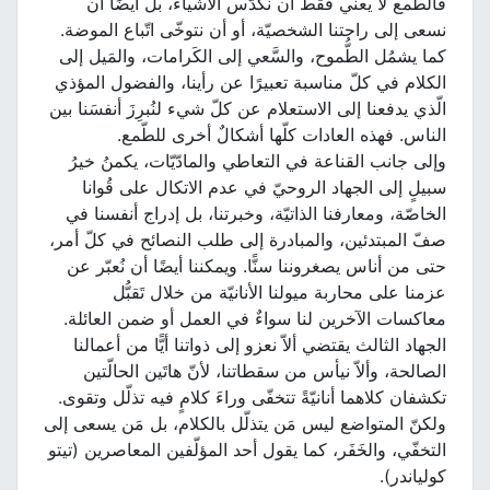
فالطّمع لا يعني فقط أن نكدّس الأشياء، بل أيضًا أن
نسعى إلى راحتنا الشخصيّة، أو أن نتوخّى اتّباع الموضة.
كما يشمُل الطُّموح، والسَّعي إلى الكَرامات، والمَيل إلى
الكلام في كلّ مناسبة تعبيرًا عن رأينا، والفضول المؤذي
الّذي يدفعنا إلى الاستعلام عن كلّ شيء لنُبرِزَ أنفسَنا بين
الناس. فهذه العادات كلّها أشكالٌ أخرى للطّمع.
وإلى جانب القناعة في التعاطي والمادّيّات، يكمنُ خيرُ
سبيلٍ إلى الجهاد الروحيّ في عدم الاتكال على قُوانا
الخاصّة، ومعارفنا الذاتيّة، وخبرتنا، بل إدراج أنفسنا في
صفّ المبتدئين، والمبادرة إلى طلب النصائح في كلّ أمر،
حتى من أناس يصغروننا سنًّا. ويمكننا أيضًا أن نُعبّر عن
عزمنا على محاربة ميولنا الأنانيّة من خلال تَقبُّل
معاكسات الآخرين لنا سواءٌ في العمل أو ضمن العائلة.
الجهاد الثالث يقتضي ألاّ نعزو إلى ذواتنا أيًّا من أعمالنا
الصالحة، وألاّ نيأس من سقطاتنا، لأنّ هاتَين الحالّتين
تكشفان كلاهما أنانيّةً تتخفّى وراءَ كلامٍ فيه تذلّل وتقوى.
ولكنّ المتواضع ليس مَن يتذلّل بالكلام، بل مَن يسعى إلى
التخفّي، والخَفَر، كما يقول أحد المؤلّفين المعاصرين (تيتو
كولياندر).