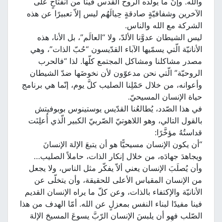
والله. وإنّ ما يولّده الروح القدس فينا من انفتاحٍ على
الآخرين وشفافيّةٍ صادقةٍ حِيالَهُم ليس إلاّ تعبيرًا عن هذه
الشركة مع الله والناس.
ليس الشيطان عدوَّنا الألدّ، ولا “العالَم”، بل الأنا، هذه
الأنانيّة الّتي يسمّيها الآباء القدّيسون “حُبّ الذات”، وهي
مصدر مشاكلنا ومشاكل المجتمع كلّها. لذا “فالحرب
الروحيّة” الّتي نحن مدعوّون لأن نخوضَها ضدّ الشيطان
وأعوانه، من خلال حَمْلِنا الصليب كلَّ يوم، إنّما هي برنامج
حياة الإنسان المسيحيّ.
في هذا الصّدد، يُطالعُنا القدّيس يوستينوس بوبوفيتش
بالقول التالي، وهو اللاهوتيّ الصّربيّ الكبير الّذي أُعلِنَت
قداستُهُ مؤخَّرًا:
“أن يكون الإنسان مسيحيًّا هو أن يتبعَ الإلهَ الإنسانَ
ويجاهدَ جهادَه، من خلال إنكار الذات، حاملاً الصليب…
وأن يُصلَبَ الإنسان يعني ألاّ يفكّر مثل الناس، ولا يجعل
من الإنسان المقياس الأعلى للحقيقة، وأن يتخلّى عن
الأنانيّة والإكتفاء بالذات، وعن كلّ ما يراه الإنسان القديم
فينا مفيدًا لبناء النفس بمعزلٍ عن الله. أمّا الهدف من هذا
الصّلب فهو أن يلبسَ الإنسان الرّبَّ يسوعَ المسيحَ الإلهَ