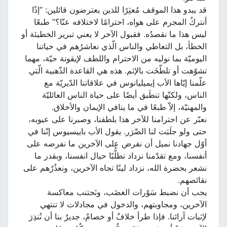
قد يبدو هذا الموقف مُعثِرًا للذين يعترضون قائلين: “إذًا
أنتركُ المجرم على هواه، احترامًا لاختلافه عنّا؟” طبعًا
ليس هذا ما نقصدُه. فقبول الآخر لا يعني تبرير الخطيئة أو
الخطأ، بل التعاطي والناس الّذي نعاشرُهم في حياتنا
اليوميّة بما نوليه من الاحترام واللطف لإيقونة حيّة، مهما
تشوّهت أو تلطّخَت بالإثم. هذه هي القاعدة الذّهبية الّتي
علّمنا إيّاها الأب إيميليانوس في علاقاتنا الدّيريّة مع
الناس، ولكنّها تنطَبق أيضًا على حياة الناس العائليّة
والمهنيّة، إلاّ طبعًا في ما ينافي الإيمان والأخلاق.
نعبّر عن احترامنا للآخر هذا بلطفنا، وصبرنا على عيوبه،
حتى ولو جلَبَت لنا الضّرَر. يقول الأب باييسيوس إنّنا في
أوّل جهادنا نميل أن نفرض على الآخرين ما نفرضه على
أنفسنا، ومع تقدّمنا نزداد تطلُّبًا حيال انفسنا، وبقدر ما
نشعر بحضرة الله، نزداد لينًا تجاه الآخرين، ونعذُرُهم على
نقائصهم.
يجب أن نضبط سَوْرات الغضَب، ونَجتنب معاكسة
الآخرين، ومجاوبتهم، والدخول في مجادلات لا تنتهي
لإثبات آرائنا. فإذا طرأ خلافٌ أو خصامٌ، جديرٌ بنا أن نُنذِرَ