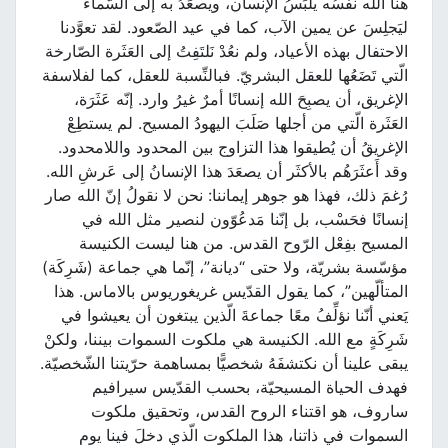
هنا الله نفسُه يلبَسُ الإنسان، ويصعَدُ به إلى السَّماء
ليَجلِسَ عن يمين الآب، كما في عيد الصّعود. لقد تعوَّدنا
الاحتفال بهذه الأعياد، ولم نعُدْ نَلتَفِتُ إلى العَثَرة الصّارخة
الّتي تَضَعُها للعقل البشريّ. فبالنِّسبة للعقل، كما لفلاسفة
الإغريق، أن يصبِحَ الله إنسانًا أمرٌ غيرُ وارد. إنّه عَثَرَة،
العَثَرة الّتي من أجلها صَلَبَ اليهودُ المسيح. لم يستطِعْ
الإغريقُ أن يُطيقوا هذا التزاوج بين المحدود واللامحدود.
وقد أَعثَرَهُم بالأكثَر أن يصعَدَ هذا الإنسانُ إلى عَرشِ الله.
رُغمَ ذلك، فهذا هو جوهر إيماننا: نحن لا نقولُ إنّ الله صار
إنسانًا فحَسْب، بل إنّنا مَدعُوّون لنصير مثل الله في
المسيح بفِعْل الرّوح القدس. من هنا ليست الكنيسة
مؤسّسة بشريّة، ولا حتى “ديانة”، إنّما هي جماعة (شَرِكَة)
المتألّهين”، كما يقول القدّيس غريغوريوس بالاماس. هذا
يَعني أنّنا نؤلِّفُ معًا جماعةَ الّذين يبتغون أن يعيشوا في
شَرِكَةٍ مع الله. الكنيسة هي ملكوت السموات بيننا، ولكنْ
يبقى علينا أن نكتشفَهُ شخصيًّا بمساهمة حرّيتنا الشّخصيّة.
فهدف الحياة المسيحيّة، بحسب القدّيس سيرافيم
ساروف، هو اقتناء الروح القدس، وتحقيق ملكوت
السموات في ذاتنا، هذا الملكوت الّذي دخلَ فينا يوم