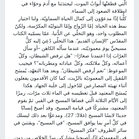
الّتي قطعَتْها أبوابُ الموت، ليجتذبَنا مع آدمَ وحوّاء في
انطلاقة الصعود إلى السماء.
كلُّنا إذًا مدعوّون إلى كمال الحياة السماويّة، ولنا اختيار
نمط هذه الحياة: إمّا الزّواج وإمّا البتوليّة المكرّسة، ولكنّ
المطلوب واحد، وهو التخلّي عن الدُّنيا، عمّا يسمّيه الكتاب
المقدّس “الإنسان القديم”. هذا التخلّي دُعِيَ إليه كلُّ
مسيحيٍّ يومَ معموديّته، عندما سألَه الكاهن –أو سأل
العرّابَ إذا اعتمدنا صغارًا-: “هل ترفض الشيطان، وكلّ
أعماله، وكلّ ملائكته، وكلّ عباداته ومطرباته”؟ فيجيب
الموعوظ: “نعم أرفض الشيطان”. وبعد هذا التعهّد، يُمسَح
المُقبِل إلى المعموديّة بالزّيت، كما كان الأقدمون يفعلون
أثناء تهيئة المصارعين للدّخول إلى حَلَبة الجهاد. هكذا
يُمسَح المعتمِد قبلَ تغطيسه في الماء ثلاث مرّات، رمزًا
إلى الأيّام الثلاثة الّتي قضاها المسيح في القبر. ثمّ يقوم
المعتمِد، مشتركًا في قيامة المسيح، وقد أصبحَ إنسانًا
جديدًا لابسًا المسيح (غلا3: 27)، ومدعوًّا بعد ذلك ليسلك
في كلِّ أمرٍ بما يوافق المسيح، “في المسيح”، ويقتنيَ في
سائر الظروف “فكرَ المسيح”.
في المعموديّة إذًا، أصبحنا مشاركي سِرَّ الخلاص من دون