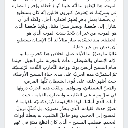
الموت. هذا ليُظهِرَ لنا أنّه علينا اتّباعَ خُطاه وإحراز انتصاره
في بشريّتنا. قد يَعترضُ كثيرون قائلين إنّه كان يستطيع
أن يخلّصنا بعملٍ باهرٍ يُظهِرُ اقتدارَه. أجل، ولكنّه آثرَ أن
يتنازل إلى ضُعفنا، ويصيرَ بشرًا مثلنا، ويتّخِذَ ضُعفنا الّذي
هو الموت، من غير أن يتّخذَ سَبَبَ الموت الّذي هو
الخطيئة. منذ تجسّده، صار مثالاً لنا أنّ الإنسان يستطيع
أن يعيش من غير خطيئة.
غالبًا ما يصوِّرُ لنا الآباء عملَ الخلاص هذا كحربٍ ما بين
الإله الإنسان والشيطان، بدأتْ بالتجربة على الجبل، حينما
صام المسيح أربعين يومًا وواجهَ التَّجارب الثَّلاث الرّئيسيّة.
ثمّ استمرَّتْ هذه الحربُ على مدى حياة المسيح الأرضيّة،
حيث أظهر غلبَتَه على قُوى الشيطان كلِّها: المرض،
والمَسّ الشيطانيّ، وسواهما. وبلغَت هذه الحربُ ذروتَها
في سِرِّ موتِه على الصّليب، وانتصارِه بالقيامة، حيث
“أماتَ الّذي أماتَنا”. لهذا فالإيقونة الأرثوذكسيّة للقيامة لا
تصوِّرُ حدثَ القيامة، الّذي يتعذّر تصويرُه، بل تُمَثّلُ نزولَ
المسيح إلى الجحيم، وهو حاملٌ الصّليب، به يحطِّمُ أبوابَ
الجحيم. فصليب المسيح – الّذي كانَ أفظعَ ميتةٍ في عَهدِ