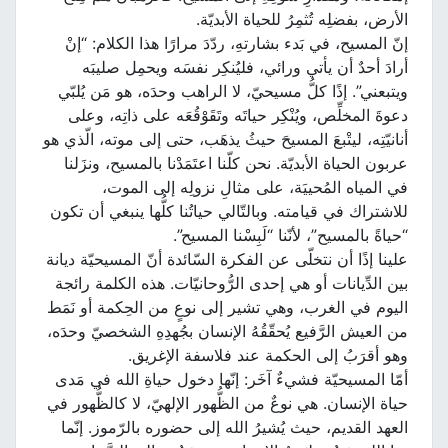
الأرض، بفضلِه تُثمِرُ للحياة الأبديّة.
إنّ المسيح، في بَدء بشارتهِ، ردّدَ مرارًا هذا الكلام: “إنْ
أرادَ أحدٌ أن يأتي ورائي، فليُنكِر نفسَه ويحمِل صليبَه
ويتبعني”. إذًا كلُّ مسيحيّ، لا الراهب وحدَه، هو مَن يُلبّي
دعوةَ المخلِّص، ويُنْكِر حياتَه وتَقَوْقُعَه على ذاتِه، وعلى
أنانيّتِه، ليتْبعَ المسيحَ حيثُ يذهَب، حتى إلى موته، الّذي هو
عربون الحياة الأبديّة. نحن كلّنا اعتَمَدْنا بالمسيح، ونزَلنا
في المياه المُحييَة، على مثالِ نزولِه إلى الموت،
للاشتراك في قيامته. وبالتّالي حياتُنا كلُّها ينبغي أن تكون
“حياةً بالمسيح”، لأنّنا “لَبِسْنا المسيح”.
علينا إذًا أن نتخلّى عن الفكرة السّائدة أنّ المسيحيّة ديانة
بين الدِّيانات أو هي إحدى الرُّوحانيّات. هذه الكلمة رائجة
اليوم في الغرب، وهي تشير إلى نوعٍ من الحِكمة أو نَمَط
من العيش الرَّفيع يُحقّقُهُ الإنسان بجُهدِهِ الشخصيّ وحدَه،
وهو أقرَبُ إلى الحكمة عند فلاسفة الإغريق.
أمّا المسيحيّة فشيءٌ آخَر: إنّها دخول حياةِ الله في مَدى
حياة الإنسان. هي نوعٌ من الظُّهور الإلهيّ، لا كالظُّهور في
العهد القديم، حيث يُشيرُ الله إلى حضوره بالرّموز. إنّما