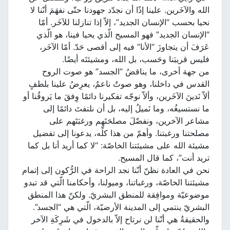
الله والآخَرين. علينا إذًا أن نجدّد جهودنا حتّى نفهَمَ أنّنا لا
نحيا بحسب “الإنسان الجديد”، إلاّ إذا تنازلنا للآخَر. أمّا
“الإنسان الجديد” فهو المسيح الّذي يحيا فينا، هو الّذي
عَرَفَ أن يتجاوزَ “الأنا” فيه إلى أقصى حَدّ. أمّا الآخَر،
فليس قريبَنا وحَسب، بل الله، ومشيئتَه أيضًا.
من جهة أخرى، ما يناقضُ “الجسد” هو صوت الروح
القدس في داخلنا، وهو صوتٌ ناعمٌ، يعرِضُ علينا بلطفٍ
ألاّ نَدينَ الآخَرين، وألاّ نوجّه تفكيرنا دائمًا وِفقَ ما يَروقُنا أو
ما نستسيغُه، وما نَميلُ إليه، بل أن نلتفتَ دائمًا إلى
مشاعر الآخرين، ونفضّلَ مصلحَتَهم ورغبَتَهم على
مصلحتنا ورغبتنا. وأهمّ من هذا كلِّه، يدعونا إلى تفضيل
مشيئة الله على مشيئتنا الخاصّة: “لا كما أريد أنا بل كما
تريد أنت”، كما قال المسيح.
نحن في العادة نظنّ أنّنا نجد الراحة في الرُّكون إلى إتمام
مشيئتنا الخاصّة، ورغباتنا، وميولنا، وأحكامنا الّتي قد تبدو
موضوعيّة وموافِقة للمنطق البشريّ. ولكنّ هذا المنطق
البشريّ ينتمي إلى المدينة الأرضيّة، الّتي هي “الجسد”.
والحقيقةُ هي أنّنا لن نرتاح إلاّ بالدخول في شَرِكَةِ الآخر