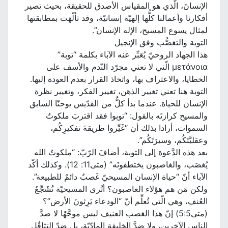
الإنسانَ، الّذي هو المقياس الأصدق للحقيقة، بحيث تصير
أفكارنا وأعمالنا كلُّها إلهيّة إنسانيّة، وقد تألّهَت بمطابقتها
لمثال يسوع المسيح، الإله الإنسان”.
التوبة والتغصُّب وفق الإنجيل
هذا الجهاد الروحيّ يُعَبِّر عنه الآباء بكلمة “توبة”
μετάνοια الّتي لا تعني مجرّد النّدم والأسف على
الخطايا، والاعتراف بها، واتخاذ القرار بعدم العودة إليها.
التوبة هنا تعني تغيير الذهن، تغيير الفكر، وتغيير نظرة
الإنسان للحياة. عندما بدأ كلٌّ من القدّيس يوحنّا السابق
والمسيح كرازتَه بالقول: “توبوا فقد اقتربَ ملكوتُ
السموات، أرادا بذلك أن “غَيِّروا طريقةَ تفكيرِكُم،
وعقليَّتَكُم، وسيرَتَكُم”.
بعد هذه الدَّعوة إلى التوبة، أضافَ الرّبّ: “ملكوتُ الله
يُغصَب، والغاصبون يختطفونَه” (متى11: 12). وكذلك أكّد
الآباء أنّ “حياة الإنسان المسيحيّ غَصبٌ دائمٌ للطبيعة”.
ولكن مَن هم هؤلاء الغاصبون؟ أتُرى المسيحيّة تُشَجِّعُ
العُنف، وهي الّتي تُعلِّم أنّ “الودعاء يَرِثونَ الأرض”؟
(متى5:5) إنّ هذا الغصب العنيف ليس موجَّهًا لا ضدَّ
الناس الآخرين، ولا ضدَّ الخليقة المادّيّة، بل ضدّ التثاقُل