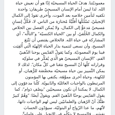
معموديّتنا. هدفُ الحياة المسيحيّة إذًا هو أن نعيش حياة
الله. لذا ليسَ أمام الإنسان المسيحيّ طريقان: واحدة
تكفيه لتأمين خلاصه بعد الموت، وأُخرى تقودُ إلى الكمال
الإنجيليّ، تَسْلُكُها أَقلِّيَّةٌ مُختارَة من الناس. لا، فَكُلُّ إنسانٍ
مَسيحيّ مَدعوٌّ إلى الكمال، ولا يُمكن الفصل بين الخلاص
والكمال الخُلُقيّ، أو بين “الحياة الكنسيّة” و”التألّه”، أي
المشاركة في حياة الله. فالخلاص يقتضي أن نَتْبَعَ
المسيح، وأن نسعى لتنمية بذار الحياة الإلهيّة الّتي أُلقِيَت
فينا يومَ المعموديّة. وكما يَقولُ القدّيس يوحنا الذّهبيّ
الفم، “الإنسان المسيحيّ هو الّذي يُفكِّر في سلوكِه
وقراراته كلّها أنّ المسيح مَعَنا في كلِّ مكان”. لذلك لا
يمكن التَّمييز بين حياة مسيحيّة مخصَّصَة للرُّهبان، أو
للكهنة، وحياة أخرى مموَّهَة، يكتفي بها المؤمنون
المرتبطون بالواجبات العائليّة والدّنيويّة. كلّنا مدعوّون إلى
الكمال. لا يمكننا أن نكون مسيحيّين “بنِصْفِ دَوام”، كما
يقول القدّيس يوحنّا الذّهبيّ الفم. ويقولُ أيضًا: “وَهْمٌ كبيرٌ
ظنُّكَ أنّ الرّهبان والعلمانيّين ليس لهم الواجبات ذاتها،
لأنّهم، ما عدا الزّواج أو البتوليّة، سيؤدّون الحسابَ
نفسَه… فالمسيح لا يتكلّم في الإنجيل على علمانيٍّ