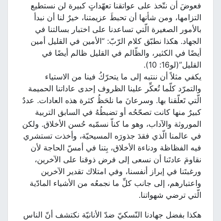
فعوضَ أن نتّخذ على عواتقنا تعهّداتٍ كبيرة لن نستطيع
التزامها، ومن شأنها أن تحبطَ عزيمتنا، خيرٌ لنا أن نبدأ
بالأمور الصغيرة الّتي تساعدنا على اختبار بسالتنا في
الجهاد. هكذا نطبّق كلام الرّبّ: “الأمين في القليل أمين
أيضًا في الكثير، والظّالم في القليل ظالم أيضًا في
القليل”(لو16: 10).
يكفي مثلاً أن ننتبه إلى ما يتحرّكُ فينا من الاستياء
والتمرّد كلّما تُعكِّر علينا الظروف إحدى عاداتنا الحميمة
الّتي تَعلّقنا بها. وسرعانَ ما نلحَظُ كثرة هذه العادات. عددٌ
كبيرٌ منها كانت تصحّحُه أو تضبطُهُ في السابق التربية
الموروثة والآداب، وهو ما كناّ نسمّيه حُسن الأخلاق. ولكن
في عالمنا الّذي فقدَ جذورَه المسيحيّة، وأخذت تستشري
فيه الفظاظة ودناءة الأخلاق، بِتنا في أمسّ الحاجة لأن
نقاومَ عادتَنا أن نسعى إلى فرض ذوقنا على الآخرين،
ورغبتَنا في إبراز أنفسنا، وفي امتلاك تقدير الآخرين
واعتبارهم، إلى جانب كلِّ ما نجمعُه من الأشياء المادّية
الّتي ترضي شهواتنا.
هكذا بفضل جهادنا النّسكيّ ضدّ الأنانيّة نكتشف أنّ الناس