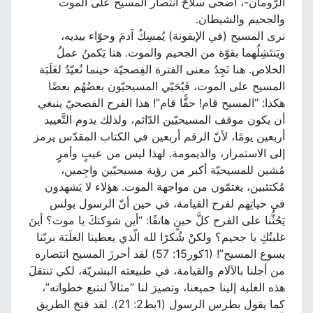
الرّومان-، أضحى سلاحَ انتصار المسيح على الموت
والجحيم والشيطان.
نرى المسيح (في الإيقونة) يُمسِكُ آدمَ وحوّاء بيديه،
ويَنتَشِلُهما بقوّة من الجحيم والموت. هنا يَكمنُ عملُ
الخلاص. هنا نَجِدُ معنى الفترة الفِصحيّة حينما نُعيّدُ لغَلَبَة
المسيح على الموت، فَيُحَيّي المسيحيّون بعضُهُم بعضًا
هكذا: “المسيح قام! حقًّا قام”! هذا الفرح الفصحيّ ينبغي
أن يكون موقف المسيحيّين الدّائم، ولذلك يدوم التَّعييد
أربعين يومًا، لأنّ الرقم أربعين في الكتاب المقدّس يرمز
إلى الاستمرار، والديمومة. لهذا ليس من عيبٍ وأمرٍ
مُشين للمسيحيّة أكبر من رؤية مسيحيّين واجِمين،
مُكتئبين، يغتمّون من مواجهة الموت. هؤلاء لا يَشهدون
في حياتِهم لفرح القيامة، في حين أنّ الرسول بولس
يَحُثُّنا على الفرح كلَّ حينٍ هاتفًا: “أين شوكتكَ يا موت؟ أينَ
غلبتُكِ يا جحيم؟ ولكنْ شُكرًا لله الّذي يعطينا الغلَبَة بربّنا
يسوع المسيح”! (1كور15: 57) لقد أحرزَ المسيح انتصاره
من أجلنا بالآلام والقيامة، في طبيعته البشريّة، لكي تنتقلَ
هذه الغلبة إلينا جميعنا، وتصيرَ لنا “مثالاً لنتبع خطواته”،
كما يقول بطرس الرسول (1بط2: 21). لقد فتحَ الطريق