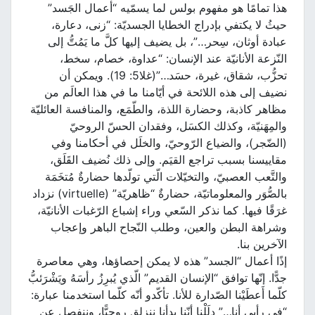
هذا تمامًا هو مفهوم بولس لما يسمّيه “أعمال الجَسد”
حيثُ لا يكتفي بإدراج الخطايا الجسديّة: “زنى، دعارة،
عبادة أوثان، سِحر…”، بل يضيف إليها كلَّ ما يَمُتُّ إلى
النّزعة الأنانيّة عند الإنسان: “عداوة، خصام، سخط،
تحزُّب، شقاق، غيرة، حسَد…”(غلا5: 19). ويمكن أن
نضيف إلى هذه اللائحة في أيّامنا ما في هذا العالَم من
مظاهر كاذبة، وحضارة اللذة، والطّمَع، والمنافسة العائليّة
والمِهَنيّة، وكذلك الكسَل، وفقدان الحسّ الروحيّ
(الضّجر)، والضياع الرّوحيّ، والخلَل في أحكامنا وفي
مقاييسنا بسبب تراجع القيَم. وإلى ذلك نُضيف القَلَق،
والتَّعب العصبيّ، والتخيّلات الّتي تولّدها حضارةٌ مُتخَمَة
بالصُّوَر والمعلوماتيّة، حضارةٌ “ظاهريّة” (virtuelle) نزداد
غرَقًا فيها. كما نذكر السّعي وراء إشباع الرّغبات الأنانيّة،
وشراهة البطن والعين، وطلب النّجاح الباهر وإعجاب
الآخرين بنا.
إذًا أعمال “الجسد” هذه لا يمكن إحصاؤها، وهي معاصرة
جدًّا. إنّها توافق “الإنسان القديم” الّذي يُبرِزُ رأسَهُ ويَشْرَئبُّ
كلّما أَعطَيْنا الصّدارة للأنا. تأكّدو أنّه كلّما استخدمنا عبارة:
“في رأيي أنا…” دلَلْنا أنّنا بدأنا ننزلِق روحيًّا، وننفصل عن