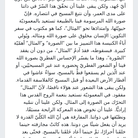
أيّ جُهد، ولكن يبقى علينا أن نحقّقَ هذا السّرّ في ذاتنا
على مدى العمر، وأن نتبعَ المسيح في انتصاره. فإنّ
صورة الله المرسومة فينا بالطبيعة تستعيد بالمعموديّة
حيويّتَها، وامتدادَها نحو “المِثال”، كما هو مكتوب في سفر
التكوين: الإنسان مخلوق على صورة الله ومثاله. ويُولي
آباءُ الكنيسة هذا التمييز ما بين “الصورة” و”المثال” أهمّيّة
كبيرة. فبسقوطه، فقدَ آدمُ “المثال”، من دون أن يفقد
“الصّورة”، وهذا ما يفسّر الإحساس الفطريّ بصورة الله
فينا أو الشعور الفطريّ بحضوره عند غير المسيحيّين، أو
عند الّذين لم يسمَعوا قطُّ بالمسيح، سواءٌ عاشوا في
أقطار الأرض البعيدة أو قبل المسيح كالفلاسفة القدماء.
ولكن يبقى هذا الشعور عند هؤلاء ناقصًا، لأنّ “المثال”
مفقود. في المعموديّة نستعيد بنعمة الروح القدس هذا
التحرّك من الصورة إلى المثال. ولكن علينا أن ننمّيه
إراديًّا. علينا أن نخوض هذه المعركة الرابحة مسبَقًا،
ونطبّقها في ذواتنا. المفارقة هي أنّ الله الكلّيّ القدرة لا
يريد أن يفعل شيئًا من دوننا. هذه كانَتْ مجازفته حينما
خلقَنا أحرارًا، ثمَّ حينما أعاد خَلقَنا بالمسيح. فحتّى بعد