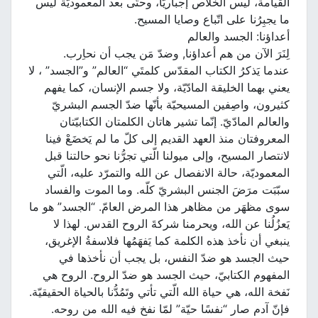
القيامة، ليس الخلاص إجباريًّا، وحتّى بعد المعموديّة ليس
ما يجبِرُنا على اتّباع وصايا المسيح.
أعداؤنا: الجسد والعالم
لِنَرَ الآن من هم أعداؤنا, وضدّ مَن يجب أن نحاِرب.
عندما يَذكرُ الكتاب المقدّس كلمتَي “العالم” و”الجسد” ، لا
يعني بهما الخليقة المادّيّة، ولا جسم الإنسان، كما يفهم
كثيرون، واصِفين المسيحيّة بأنّها ضدّ الجسم البشريّ
والعالم المادّيّ. إنّما تشير هاتان الكلمتان الكتابيّتان
المعروفتان منذ العهد القديم إلى كلّ ما لم يَخضَعْ فينا
لانتصار المسيح، وإلى ميولنا الّتي تجرُّنا نحو حالتنا قبل
المعموديّة، حالة الانفصال عن الله والتمرّد عليه، الّتي
سبّبَت مرَضَ الجنس البشريّ كلّه. وما الموت والفساد
سوى مظهَر من مظاهر هذا المرض العامّ. “الجسد” هو ما
يَعزُلُنا عن الله، ويحرمنا شركةَ الروح القدس. لهذا لا
ينبغي أن نأخذ هذه الكلمة كما يَفهَمُها فلاسفةُ الإغريق،
حيث الجسد هو ضدّ النفس، بل يجب أن نأخذها في
المفهوم الكتابيّ، حيث الجسد هو ضدّ الروح. الروح هي
نَفخة الله، هي حياة الله الّتي تأتي وتَمُدُّنا بالحياة الحقيقيّة.
فإنّ آدم صار “نفسًا حيّة” لمّا نفخ فيه الله من روحه.