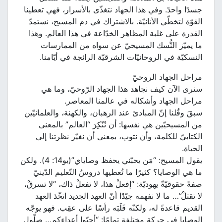
جسدًا واحدً. وفي هذا الجهاد نتغذّى بالأسرار، فهي تعطينا
القوّة لتخطّي الأنانيّة. بالاشتراك في دم المسيح، نستمدّ
القدرة على غلبة المظاهر الخدّاعة في هذا العالم. وهذا
ما يميّز النُّسك المسيحيّ عن سواه من الممارسات
النسكيّة في الروحانيّات الشرقيّة الرائجة في أيّامنا.
مراحل الجهاد الروحيّ
سنرى الآن كيف نجاهد هذا الجهاد الرّوحيّ، وما هي
مراحل الجهاد وأشكاله في عالمنا المعاصر.
سبقَ وقُلنا إنّ المبادئ عند الرهبان، والكهنة، والعلمانيّين
من المسيحيّين هي نفسها: أن نُنْكِرَ “العالم” بالمعنى
الكتابيّ للكلمة، وأن نتوب، بمعنى أن نغيّر نظرتنا إلى
الحياة.
يقول المسيح: “مَن يحبّني يحفظ وصاياي”(يو14: 4). ولكن
ما هي الوصايا؟ كثيرًا ما تُعطيها دروسُ التّعليم الدّينيّ
صفةً حقوقيّةّ يهوديّة: “إفعلْ هذا، لا تفعلْ ذاك، “لا تسرقْ،
لا تقتلْ”… ما لا نفهمه جيّدًا أنّ العهد الجديد اتخّذ العهد
القديم قاعدةً له، ولكنّه قَلَبَه رأسًا على عقِب. فهو يوجّه
الوصايا في حركةٍ مختلفة تمامًا: “أحبّوا أعداءكم… صلّول