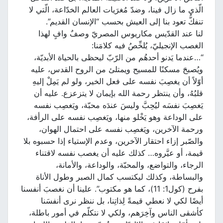
الّذي ما زال فينا، وضدّ مُغرَيات العالم الخدّاعة، الّتي لا
تنفكُّ تعود بنا إلى العيش بحسب “الإنسان القديم”.
لنا عند القدّيس مكاريوس المصريّ وصفٌ وافٍ لهذا
الغصب الإنجيليّ، يُلخِّصُ فيه كلامَنا:
“…عندما يَدنو أحدهُم من الرّبّ ليحظى بالحياة الأبديّة،
ويُصبحَ مسكنًا للمسيح ويمتلئ من الروح القدس، عليه
أوّلاً أن يغصِبَ نفسه على فعل الخير، ولو لم يَمِلْ إليهِ
قلبُهُ، وأن ينتظر رحمة الله بإيمان لا يتزعزع. عليه أن
يَغصِبَ نفسَه ليُحِبَّ وليسَ عندَه محبّة، ويَغصِب نفسه
على الوداعة وهو يَخْلو منها، ويَغصِب نفسه على الرأفة،
ورحمة الآخرين، ويَغصِب نفسه على احتمال الهوان،
والصّبر إزاء احتقار الآخرين، وعدم الإستياء إذا حسبوه بلا
قيمة، أو عيَّروه… كذلك عليه أن يغصب نفسه لاقتناء
الرجاء، والتواضع، والمحبّة، والوداعة، والأمانة،
والبساطة، وكذلك ليكتسب كمال الصبر وطول الأناة
بفرح (كول1: 11)، كما هو مكتوب”. علينا أن نغصبَ أنفسنا
أيضًا لكي لا نعطي قيمةً لِذاتِنا، بل ننظر نرى أنفسَنا
كأشقى الناس وآخِرَهم، ولكي لا نتكلّم في أمور باطلة،