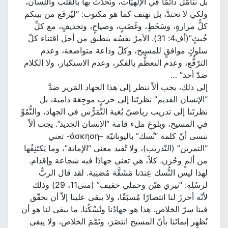
بل نتأمّل دائمًا في الإلهيّات، ونُحدّث بها بالقلب واللسان،
ولكي لا نحتدَّ، بل نهتف كما هو مكتوب: “ليُرفَع من بينكم
كلُّ مرارةٍ، وسَخَطٍ، وغَضَبٍ، وصياحٍ، وتجديفٍ، مع كلِّ
خُبثٍ”(أف4: 31). الأمرُ نفسُه ينطبق من أجل اقتناء كلّ
سلوكٍ موافقٍ للمسيح، وكلّ وداعة متواضعة، وعدم
الترّفُّع، وعدم التعظُّم بالفكر، وعدم الاستكبار، ولا الكلام
ضدّ أحد” …
إلى ذلك، يجب ألاّ ننظر إلى هذا الجهاد المَرير ضدَّ
“الإنسان القديم” نظرتَنا إلى حربٍ موجِعَة دامية، بل
نظرتَنا إلى تدريب رياضيّ بُغية التَّمَرُّس في الجهاد، والنُّمُوِّ
في المسيح، وبلوغِ ملء قامة “الإنسان الجديد”. يجب ألاّ
ننسى أنّ كلمة “نُسك” باليونانيّة –άσκηση- تعني
“التمرين” (التّدريب)، ولا تُفيد معنى “الإماتة”، وما يَكتَنِفُها
من ألمٍ وحُزن. كلاّ، هي تعني جهادًا فيه شجاعة وإقدام.
لهذا ليس النُّسك عِندَنا مَشَقَّة مُضنِية. لقد قال الربُّ
لرسُلِهِ: “نيري هيّن وحملي خفيف” (متى11، 29) وذلك
لأنّه أحرزَ لنا انتصارًا مُسبَقًا، ولا يبقى علينا إلاّ أن نحقّق
فينا سرّ الخلاص. هذا هو جهادُنا ونُسْكُنا. ما يبقى لنا هو أن
نُظهِر إيمانَنا بأنّ المسيح انتصَرَ، وتَمَّمَ الخلاص، ولا يبقى