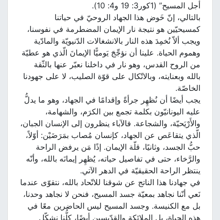
أجل المسيح” (1كور3: 19 و4: 10).
بالتالي، إنّ خَوض هذا الجهاد الروحيّ في حياتنا
كمسيحيّين هو نتيجة نار الإيمان المضطرمة في نفوسنا،
ويجب ألاّ نُخمِدَ هذه النار بالانشغالات الدّنيويّة والمادّية
وهموم الحياة. علينا أن نؤجِّجَ يَوميًّا الإيمانَ الّذي هو عطيّة
من الروح القدس، وهو نار في داخلنا نعبّر عنها بالثّقة
بالله وبعنايته، وبالاتّكال على قوّة الصليب، لا على جهودنا
الخاصّة.
يجب أيضًا أن نُظهِر جرأةً وإقدامًا في الجهاد، وهو ما يدلُّ
عليه اليونانيّون بكلمة تجمع بين الكرَم، والشهامة،
والأَرْيَحيّة، والشجاعة. فالآباء ينظرون إلى الإنسان الجبان،
الّذي يتقاعَص عن الجهاد، كإنسان مُصاب بمَرَضَيْن: أوّلاً،
حبُّ الجسد، وثانيًا، قلّة الإيمان. إذًا مَن يرفض الراحة
والرَّخاء، حتى في تفاصيل حياته، يُظهِر إيمانَه بالله، وأنّه
ينتظر الراحة الحقيقيّة في الدهر الآتي.
في جهادنا هذا الناتج عن شوقنا للاتّحاد بالله، نتقوّى عندما
نَعي أنّنا نجاهد بمعيّة جسد المسيح، فنحن لا نجاهد وحدنا،
بل مع الكنيسة. وجسد المسيح ليس الحاضرين معًا في
هذه الحياة، بل الملائكة والقدّيسين أيضًا، كلُّنا نشكّل