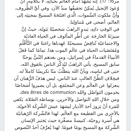
مر16: 17). إنّه يَشهَدُ أمام العالَم بحياتِهِ، لا بكلامِه، أنّ
وُعودَ الإنجيل يُمكِنُ تحقيقُها منذُ الآن، وفي أيِّ الظُّروف،
وأنَّ ملكوتَ السَّموات، الّذي افتَتَحَهُ المسيحُ بمجيئِه إلى
العالم، أضحى في مُتناوَلِنا.
في الوقتِ ذاتِهِ، يَبدو الراهبُ شخصيّةً نَبَويّة، حيثُ إنَّ
سيرَتَهُ الخارجَة عن أُطُرِ المألوف في الحياة العاديّة
والاجتماعيّة تُناقِضُ مسيحيّةً عَهِدناها راغبَةً في التَّأَقْلُمِ
وَمُقتَضَيات الحياة في عالَمِ الموت هذا. تمامًا كما فَعَلََ
الأنبياءُ القدماءُ في إسرائيل، ومن بعدهم النّبيُّ يوحنّا
سابق المسيح، يأتي الراهبُ ليُذكِّرَ الناسَ بحُقوق الله،
حتى في لباسِه، وبأنَّ الله يتطلَّبُ منّا تكريسًا كاملاً له.
فبخِلافِ الظَّنِّ الغالبِ عندَ الناس، ليس هدَفُ الرُّهبان أن
ينعزلوا عن العالَم وعن المجتَمَع، بل أن يصيروا أشخاصًا
يخدِمون التواصُل والله des êtres de communion،
ومن خلالِ اللهِ التواصل والآخرين، بوساطة الصّلاة. يَكفي
للمَرءِ أنْ يَزورَ أحدَ الأديار ليشهَدَ عيشَ الشَّرِكَة الأخويّة،
بالأحرى من القطيعة مع العالَم. لهذا فالشّركة الرّهبانيّة
هي أُسرة روحيّة، كنيسةٌ مصغَّرة حيث يَختبر الإنسان
الشَّرِكةَ مع المسيح يومًا فيومًا. لهذا يُعرِّفُ أحدُ النّصوص