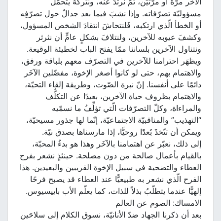
الآخر مرّةً أو مرّتيَن، ثمّ نرتدُّ عنه، ونتركُهُ يتحمّل
مسؤوليّة تصرّفاته. وإذا نشبَ فيما بعد جدالٌ حول تصرّفِه
أو الخطأ الّذي ارتكبه، فَلنتحاشَ انتقادَ الشخص المسؤول،
وكشفَ عيوبه للآخرين، ولنتلافَ بشكلٍ عامٍّ أن نثرثر
ونتناول الآخرين بلساننا ممّا يفتح الباب لخطيئة الوقيعة.
ويظهَر احترامنا للآخرين في التصرّف معهم بلباقة ورفق،
والاهتمام بهم، حتى لو كانوا أصغر الإخوة، مفضّلين الآخَر
دائمًا على أنفسنا. إنّ نبرة الصّوت، وطريقة إلقاء التحيّة،
والاهتمام بظروف حياة الآخرين، بعيدًا عن التكلُّف
والمراءاة، وكلّ التصرّفات الّتي تؤلِّفُ ما نسمّيه
“التهذيب” والمناقبيّة الاجتماعيّة، إنّما لها جذور مسيحيّة،
ويمكن أن تتّخذَ بُعدًا روحيًّا، إذا مارسناها بصدق نيّة.
إلى ذلك، نعبّر عن اهتمامنا بالآخَر وهذا هو بدءُ المحبّة،
بالقيام بأعمال صالحة من دون مصلحة. حينئذٍ نشعر بفرح
العطاء والتضحية في سبيل الإخوة القريبين والبعيدين. هذا
الفرح الّذي نشعر به طبيعيًّا عند العطاء قد يصبح فرحًا
إلهيًّا عندما يتطلّبُ بذلاً للذات، كما يعلّم الأب باييسيوس.
الامساك: الصوم عن العالم
بعد أن ذكرنا الجهاد ضدّ الأنانيّة، نسوق الكلام إلى سلاحَين